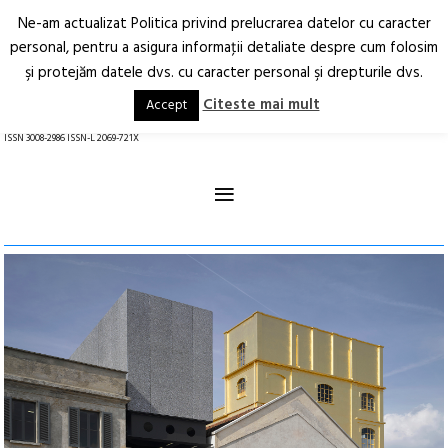
Ne-am actualizat Politica privind prelucrarea datelor cu caracter
Deschide
RO
EN
personal, pentru a asigura informaţii detaliate despre cum folosim
şi protejăm datele dvs. cu caracter personal şi drepturile dvs.
Arhitectură.
Oraș.
Societate.
Citeste mai mult
Accept
revistă online
ISSN 3008-2986 ISSN-L 2069-721X
≡