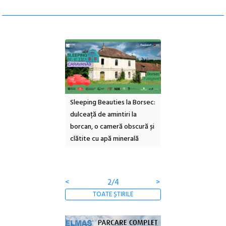
ul Cinemascop
Sleeping Beauties la Borsec:
Festivalul Strada
 Eforie Sud cu a IX-a
dulceață de amintiri la
Armenească #10: c
borcan, o cameră obscură și
ateliere și întâlniri 
clătite cu apă minerală
Botanică
<
2/4
>
TOATE ȘTIRILE