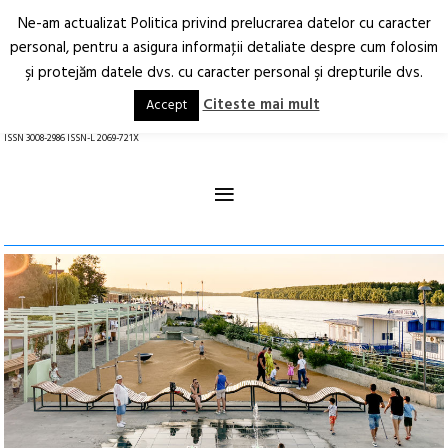
Ne-am actualizat Politica privind prelucrarea datelor cu caracter
Deschide
RO
EN
personal, pentru a asigura informaţii detaliate despre cum folosim
şi protejăm datele dvs. cu caracter personal şi drepturile dvs.
Arhitectură.
Oraș.
Societate.
Citeste mai mult
Accept
revistă online
ISSN 3008-2986 ISSN-L 2069-721X
≡