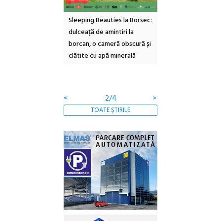
ul Cinemascop
Sleeping Beauties la Borsec:
Festivalul Strada
 Eforie Sud cu a IX-a
dulceață de amintiri la
Armenească #10: c
borcan, o cameră obscură și
ateliere și întâlniri 
clătite cu apă minerală
Botanică
<
2/4
>
TOATE ȘTIRILE