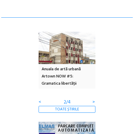
l – Local Design
Anuala de artă urbană
Festivalul Cinemas
 2026
Artown NOW #5:
revine la Eforie Sud 
Gramatica libertății
ediție
<
2/4
>
TOATE ȘTIRILE