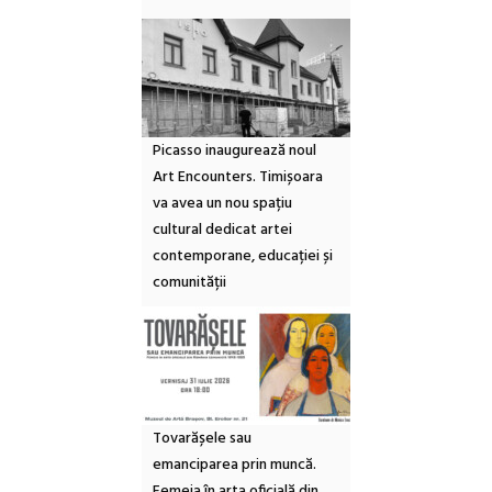
Picasso inaugurează noul
Art Encounters. Timișoara
va avea un nou spațiu
cultural dedicat artei
contemporane, educației și
comunității
Tovarășele sau
emanciparea prin muncă.
Femeia în arta oficială din