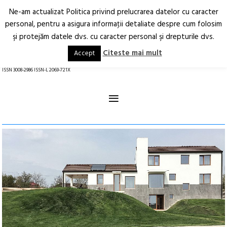
Ne-am actualizat Politica privind prelucrarea datelor cu caracter
Deschide
RO
EN
personal, pentru a asigura informaţii detaliate despre cum folosim
şi protejăm datele dvs. cu caracter personal şi drepturile dvs.
Arhitectură.
Oraș.
Societate.
Citeste mai mult
Accept
revistă online
ISSN 3008-2986 ISSN-L 2069-721X
≡