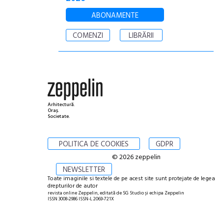
ABONAMENTE
COMENZI
LIBRĂRII
Arhitectură.
Oraș.
Societate.
POLITICA DE COOKIES
GDPR
© 2026 zeppelin
NEWSLETTER
Toate imaginile si textele de pe acest site sunt protejate de legea
drepturilor de autor
revista online Zeppelin, editată de SG Studio și echipa Zeppelin
ISSN 3008-2986 ISSN-L 2069-721X