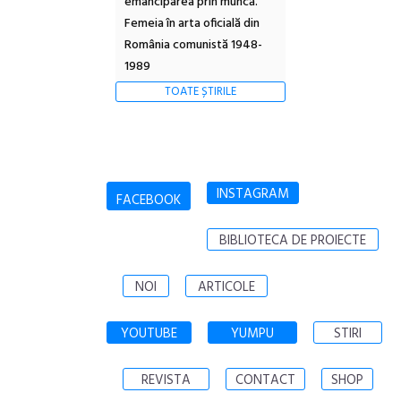
emanciparea prin muncă.
Femeia în arta oficială din
România comunistă 1948-
1989
TOATE ȘTIRILE
INSTAGRAM
FACEBOOK
BIBLIOTECA DE PROIECTE
NOI
ARTICOLE
YOUTUBE
YUMPU
STIRI
REVISTA
CONTACT
SHOP