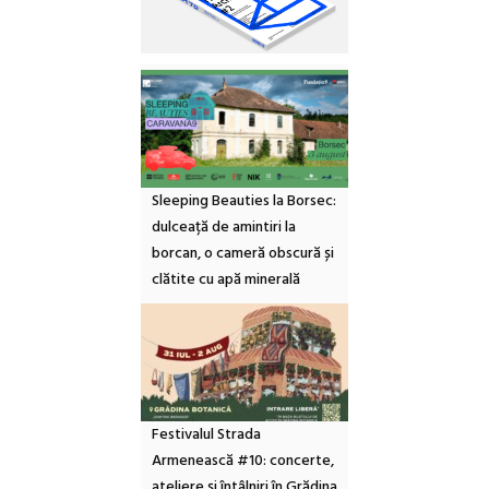
Sleeping Beauties la Borsec:
dulceață de amintiri la
borcan, o cameră obscură și
clătite cu apă minerală
Festivalul Strada
Armenească #10: concerte,
ateliere și întâlniri în Grădina