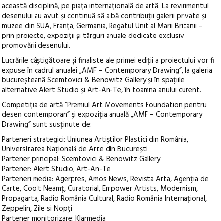
această disciplină, pe piața internațională de artă. La revirimentul
desenului au avut și continuă să aibă contribuții galerii private și
muzee din SUA, Franța, Germania, Regatul Unit al Marii Britanii –
prin proiecte, expoziții și târguri anuale dedicate exclusiv
promovării desenului.
Lucrările câștigătoare și finaliste ale primei ediții a proiectului vor fi
expuse în cadrul anualei „AMF – Contemporary Drawing”, la galeria
bucureșteană Scemtovici & Benowitz Gallery și în spațiile
alternative Alert Studio și Art-An-Te, în toamna anului curent.
Competiția de artă “Premiul Art Movements Foundation pentru
desen contemporan” și expoziția anuală „AMF – Contemporary
Drawing” sunt susținute de:
Parteneri strategici: Uniunea Artiștilor Plastici din România,
Universitatea Națională de Arte din București
Partener principal: Scemtovici & Benowitz Gallery
Partener: Alert Studio, Art-An-Te
Parteneri media: Agerpres, Amos News, Revista Arta, Agenția de
Carte, Coolt Neamț, Curatorial, Empower Artists, Modernism,
Propagarta, Radio România Cultural, Radio România Internațional,
Zeppelin, Zile si Nopți
Partener monitorizare: Klarmedia