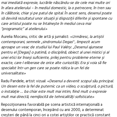
mai imediată expresie, lucrările născându-se de cele mai multe ori
în afara atelierului – în mediul domestic, la o petrecere, în tren sau
în călătorie, chiar și pe patul de spital. În acest sens, desenul poate
să devină rezultatul unor situații și dispoziții diferite și spontane cu
care artistul poate nu se întalnește în mediul ceva mai
“programatic” al atelierului
.»
Aurelia Mocanu, critic de artă și jurnalist: «
Urmăresc, la artiştii
contemporani, semnele „sindromului Degasˮ, limpezit acum
aproape un veac de studiul lui Paul Valéry: „Desenul ajunsese
pentru el [Degas] o patimă, o disciplină, obiect al unei mistici şi al
unei etici lor înseşi suficiente, prilej pentru probleme eterne şi
exacte, care-l eliberase de orice alte curiozităţi. Era şi voia să fie
specialist într-un gen care se poate ridica la un fel de
universalitate.
»
Radu Pandele, artist vizual: «
Desenul a devenit scopul său principal.
Un desen este la fel de puternic ca un video, o sculptură, o pictură,
o instalație … ba chiar este mult mai intim, fiind mult o expresie
mult mai directă, nemijlocită de tehnicalități sofisticate.
»
Repoziționarea favorabilă pe scena artistică internațională a
desenului contemporan, începând cu anii 2000, a determinat
creșteri de până la cinci ori a cotei artiștilor ce practică constant