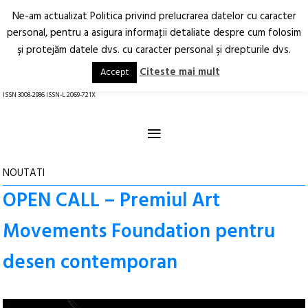
Ne-am actualizat Politica privind prelucrarea datelor cu caracter
Deschide
RO
EN
personal, pentru a asigura informaţii detaliate despre cum folosim
şi protejăm datele dvs. cu caracter personal şi drepturile dvs.
Arhitectură.
Oraș.
Societate.
Citeste mai mult
Accept
revistă online
ISSN 3008-2986 ISSN-L 2069-721X
≡
NOUTATI
OPEN CALL – Premiul Art
Movements Foundation pentru
desen contemporan