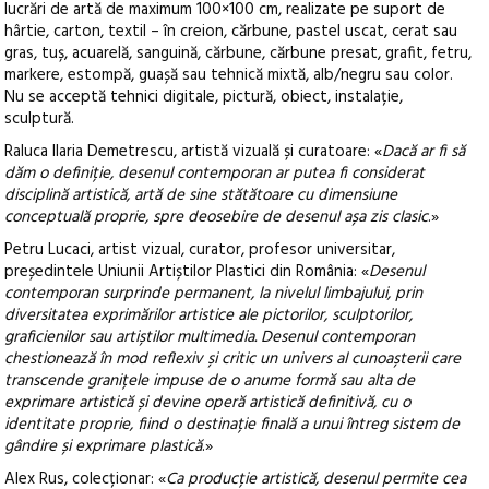
lucrări de artă de maximum 100×100 cm, realizate pe suport de
hârtie, carton, textil – în creion, cărbune, pastel uscat, cerat sau
gras, tuș, acuarelă, sanguină, cărbune, cărbune presat, grafit, fetru,
markere, estompă, guașă sau tehnică mixtă, alb/negru sau color.
Nu se acceptă tehnici digitale, pictură, obiect, instalație,
sculptură.
Raluca Ilaria Demetrescu, artistă vizuală și curatoare: «
Dacă ar fi să
dăm o definiție, desenul contemporan ar putea fi considerat
disciplină artistică, artă de sine stătătoare cu dimensiune
conceptuală proprie, spre deosebire de desenul așa zis clasic
.»
Petru Lucaci, artist vizual, curator, profesor universitar,
președintele Uniunii Artiștilor Plastici din România: «
Desenul
contemporan surprinde permanent, la nivelul limbajului, prin
diversitatea exprimărilor artistice ale pictorilor, sculptorilor,
graficienilor sau artiștilor multimedia. Desenul contemporan
chestionează în mod reflexiv și critic un univers al cunoașterii care
transcende granițele impuse de o anume formă sau alta de
exprimare artistică și devine operă artistică definitivă, cu o
identitate proprie, fiind o destinație finală a unui întreg sistem de
gândire și exprimare plastică
.»
Alex Rus, colecționar: «
Ca producție artistică, desenul permite cea