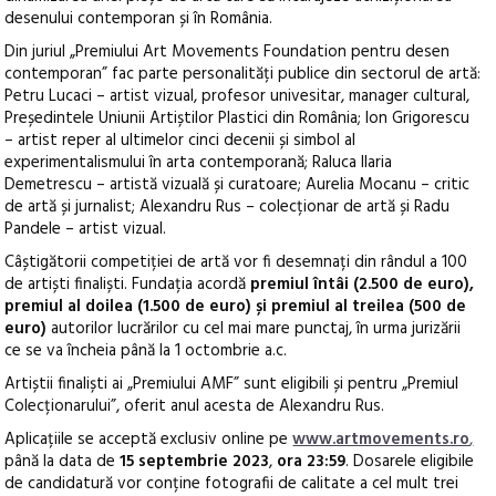
desenului contemporan și în România.
Din juriul „Premiului Art Movements Foundation pentru desen
contemporan” fac parte personalități publice din sectorul de artă:
Petru Lucaci – artist vizual, profesor univesitar, manager cultural,
Președintele Uniunii Artiștilor Plastici din România; Ion Grigorescu
– artist reper al ultimelor cinci decenii și simbol al
experimentalismului în arta contemporană; Raluca Ilaria
Demetrescu – artistă vizuală și curatoare; Aurelia Mocanu – critic
de artă și jurnalist; Alexandru Rus – colecționar de artă și Radu
Pandele – artist vizual.
Câștigătorii competiției de artă vor fi desemnați din rândul a 100
de artiști finaliști. Fundația acordă
premiul întâi (2.500 de euro),
premiul al doilea (1.500 de euro) și premiul al treilea (500 de
euro)
autorilor lucrărilor cu cel mai mare punctaj, în urma jurizării
ce se va încheia până la 1 octombrie a.c.
Artiștii finaliști ai „Premiului AMF” sunt eligibili și pentru „Premiul
Colecționarului”, oferit anul acesta de Alexandru Rus.
Aplicațiile se acceptă exclusiv online pe
www.artmovements.ro
,
până la data de
15 septembrie 2023
,
ora 23:59
. Dosarele eligibile
de candidatură vor conține fotografii de calitate a cel mult trei