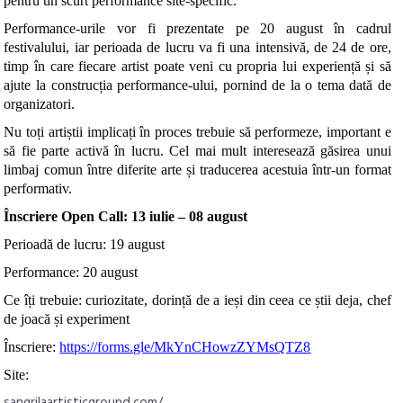
pentru un scurt performance site-specific.
Performance-urile vor fi prezentate pe 20 august în cadrul
festivalului, iar perioada de lucru va fi una intensivă, de 24 de ore,
timp în care fiecare artist poate veni cu propria lui experiență și să
ajute la construcția performance-ului, pornind de la o tema dată de
organizatori.
Nu toți artiștii implicați în proces trebuie să performeze, important e
să fie parte activă în lucru. Cel mai mult interesează găsirea unui
limbaj comun între diferite arte și traducerea acestuia într-un format
performativ.
Înscriere Open Call: 13 iulie – 08 august
Perioadă de lucru: 19 august
Performance: 20 august
Ce îți trebuie: curiozitate, dorință de a ieși din ceea ce știi deja, chef
de joacă și experiment
Înscriere:
https://forms.gle/MkYnCHowzZYMsQTZ8
Site:
sangrilaartisticground.com/