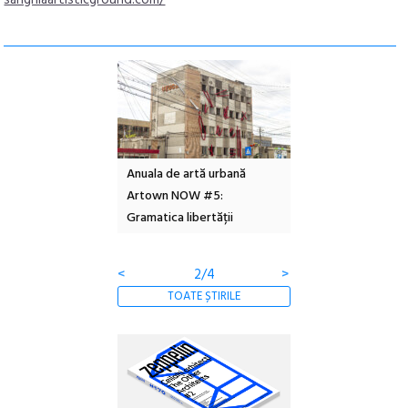
l – Local Design
Anuala de artă urbană
Festivalul Cinemas
 2026
Artown NOW #5:
revine la Eforie Sud 
Gramatica libertății
ediție
<
2/4
>
TOATE ȘTIRILE