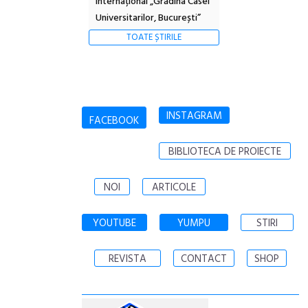
Internațional „Grădina Casei
Universitarilor, București”
TOATE ȘTIRILE
INSTAGRAM
FACEBOOK
BIBLIOTECA DE PROIECTE
NOI
ARTICOLE
YOUTUBE
YUMPU
STIRI
REVISTA
CONTACT
SHOP