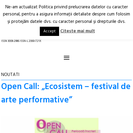
Ne-am actualizat Politica privind prelucrarea datelor cu caracter
Deschide
RO
EN
personal, pentru a asigura informaţii detaliate despre cum folosim
şi protejăm datele dvs. cu caracter personal şi drepturile dvs.
Arhitectură.
Oraș.
Societate.
Citeste mai mult
Accept
revistă online
ISSN 3008-2986 ISSN-L 2069-721X
≡
NOUTATI
Open Call: „Ecosistem – festival de
arte performative”