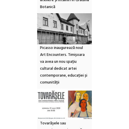
ateliere și întâlniri în Grădina
Botanică
Picasso inaugurează noul
Art Encounters. Timișoara
va avea un nou spațiu
cultural dedicat artei
contemporane, educației și
comunității
Tovarășele sau