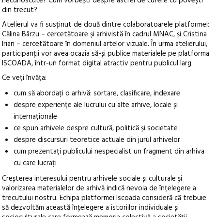
necunoscute? Cum vorbești despre astfel de cufere cu povești
din trecut?
Atelierul va fi susținut de două dintre colaboratoarele platformei:
Călina Bârzu – cercetătoare și arhivistă în cadrul MNAC, și Cristina
Irian – cercetătoare în domeniul artelor vizuale. În urma atelierului,
participanții vor avea ocazia să-și publice materialele pe platforma
ISCOADA, într-un format digital atractiv pentru publicul larg.
Ce veți învăța:
cum să abordați o arhivă: sortare, clasificare, indexare
despre experiențe ale lucrului cu alte arhive, locale și
internaționale
ce spun arhivele despre cultură, politică și societate
despre discursuri teoretice actuale din jurul arhivelor
cum prezentați publicului nespecialist un fragment din arhiva
cu care lucrați
Creșterea interesului pentru arhivele sociale și culturale și
valorizarea materialelor de arhivă indică nevoia de înțelegere a
trecutului nostru. Echipa platformei Iscoada consideră că trebuie
să dezvoltăm această înțelegere a istoriilor individuale și