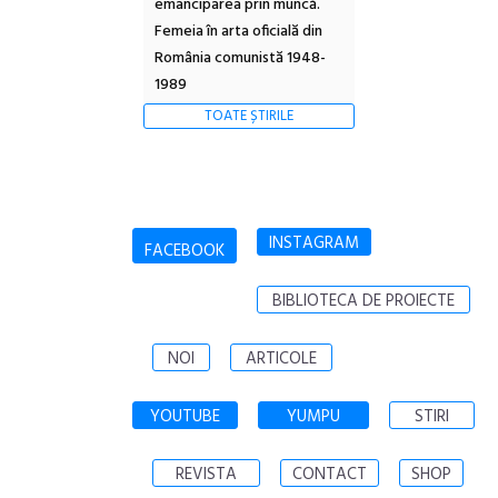
emanciparea prin muncă.
Femeia în arta oficială din
România comunistă 1948-
1989
TOATE ȘTIRILE
INSTAGRAM
FACEBOOK
BIBLIOTECA DE PROIECTE
NOI
ARTICOLE
YOUTUBE
YUMPU
STIRI
REVISTA
CONTACT
SHOP