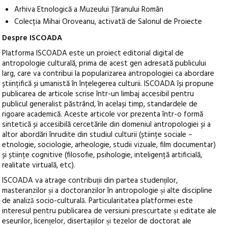
Arhiva Etnologică a Muzeului Țăranului Român
Colecția Mihai Oroveanu, activată de Salonul de Proiecte
Despre ISCOADA
Platforma ISCOADA este un proiect editorial digital de
antropologie culturală, prima de acest gen adresată publicului
larg, care va contribui la popularizarea antropologiei ca abordare
științifică și umanistă în înțelegerea culturii. ISCOADA își propune
publicarea de articole scrise într-un limbaj accesibil pentru
publicul generalist păstrând, în același timp, standardele de
rigoare academică. Aceste articole vor prezenta într-o formă
sintetică și accesibilă cercetările din domeniul antropologiei și a
altor abordări înrudite din studiul culturii (științe sociale –
etnologie, sociologie, arheologie, studii vizuale, film documentar)
și științe cognitive (filosofie, psihologie, inteligență artificială,
realitate virtuală, etc).
ISCOADA va atrage contribuții din partea studenților,
masteranzilor și a doctoranzilor în antropologie și alte discipline
de analiză socio-culturală. Particularitatea platformei este
interesul pentru publicarea de versiuni prescurtate și editate ale
eseurilor, licențelor, disertațiilor și tezelor de doctorat ale