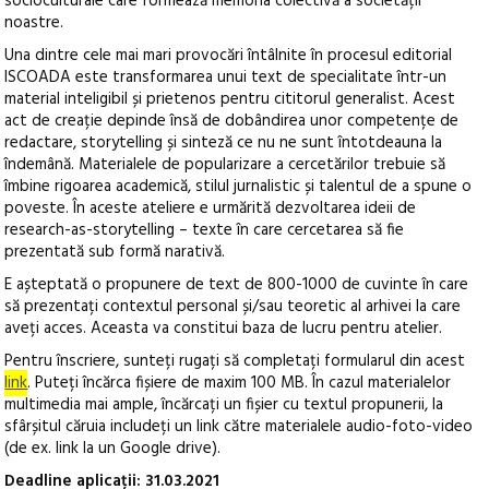
socioculturale care formează memoria colectivă a societății
noastre.
Una dintre cele mai mari provocări întâlnite în procesul editorial
ISCOADA este transformarea unui text de specialitate într-un
material inteligibil și prietenos pentru cititorul generalist. Acest
act de creație depinde însă de dobândirea unor competențe de
redactare, storytelling și sinteză ce nu ne sunt întotdeauna la
îndemână. Materialele de popularizare a cercetărilor trebuie să
îmbine rigoarea academică, stilul jurnalistic și talentul de a spune o
poveste. În aceste ateliere e urmărită dezvoltarea ideii de
research-as-storytelling – texte în care cercetarea să fie
prezentată sub formă narativă.
E așteptată o propunere de text de 800-1000 de cuvinte în care
să prezentați contextul personal și/sau teoretic al arhivei la care
aveți acces. Aceasta va constitui baza de lucru pentru atelier.
Pentru înscriere, sunteți rugați să completați formularul din acest
link
. Puteți încărca fișiere de maxim 100 MB. În cazul materialelor
multimedia mai ample, încărcați un fișier cu textul propunerii, la
sfârșitul căruia includeți un link către materialele audio-foto-video
(de ex. link la un Google drive).
Deadline aplicații: 31.03.2021