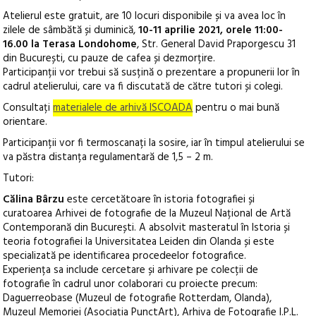
Atelierul este gratuit, are 10 locuri disponibile și va avea loc în
zilele de sâmbătă și duminică,
10-11 aprilie 2021, orele 11:00-
16.00 la Terasa Londohome
, Str. General David Praporgescu 31
din București, cu pauze de cafea și dezmorțire.
Participanții vor trebui să susțină o prezentare a propunerii lor în
cadrul atelierului, care va fi discutată de către tutori și colegi.
Consultați
materialele de arhivă ISCOADA
pentru o mai bună
orientare.
Participanții vor fi termoscanați la sosire, iar în timpul atelierului se
va păstra distanța regulamentară de 1,5 – 2 m.
Tutori:
Călina Bârzu
este cercetătoare în istoria fotografiei și
curatoarea Arhivei de fotografie de la Muzeul Național de Artă
Contemporană din București. A absolvit masteratul în Istoria și
teoria fotografiei la Universitatea Leiden din Olanda și este
specializată pe identificarea procedeelor fotografice.
Experiența sa include cercetare și arhivare pe colecții de
fotografie în cadrul unor colaborari cu proiecte precum:
Daguerreobase (Muzeul de fotografie Rotterdam, Olanda),
Muzeul Memoriei (Asociația PunctArt), Arhiva de Fotografie I.P.L.