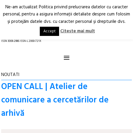
Ne-am actualizat Politica privind prelucrarea datelor cu caracter
Deschide
RO
EN
personal, pentru a asigura informaţii detaliate despre cum folosim
şi protejăm datele dvs. cu caracter personal şi drepturile dvs.
Arhitectură.
Oraș.
Societate.
Citeste mai mult
Accept
revistă online
ISSN 3008-2986 ISSN-L 2069-721X
≡
NOUTATI
OPEN CALL | Atelier de
comunicare a cercetărilor de
arhivă