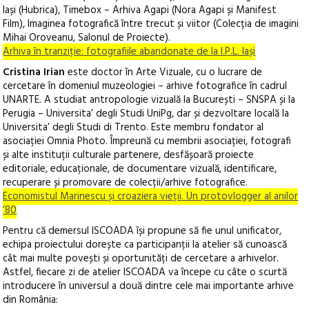
Iași (Hubrica), Timebox – Arhiva Agapi (Nora Agapi și Manifest
Film), Imaginea fotografică între trecut și viitor (Colecția de imagini
Mihai Oroveanu, Salonul de Proiecte).
Arhiva în tranziție: fotografiile abandonate de la I.P.L. Iași
Cristina Irian
este doctor în Arte Vizuale, cu o lucrare de
cercetare în domeniul muzeologiei – arhive fotografice în cadrul
UNARTE. A studiat antropologie vizuală la București – SNSPA și la
Perugia – Universita’ degli Studi UniPg, dar și dezvoltare locală la
Universita’ degli Studi di Trento. Este membru fondator al
asociației Omnia Photo. Împreună cu membrii asociației, fotografi
și alte instituții culturale partenere, desfășoară proiecte
editoriale, educaționale, de documentare vizuală, identificare,
recuperare și promovare de colecții/arhive fotografice.
Economistul Marinescu și croaziera vieții. Un protovlogger al anilor
’80
Pentru că demersul ISCOADA își propune să fie unul unificator,
echipa proiectului dorește ca participanții la atelier să cunoască
cât mai multe povești și oportunități de cercetare a arhivelor.
Astfel, fiecare zi de atelier ISCOADA va începe cu câte o scurtă
introducere în universul a două dintre cele mai importante arhive
din România: