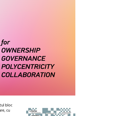
tul bloc
are, cu