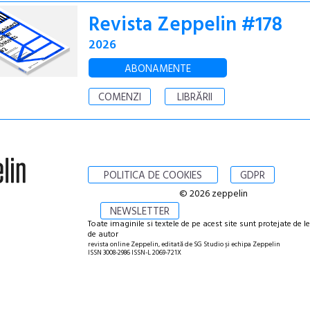
Revista Zeppelin #178
2026
ABONAMENTE
COMENZI
LIBRĂRII
POLITICA DE COOKIES
GDPR
© 2026 zeppelin
NEWSLETTER
Toate imaginile si textele de pe acest site sunt protejate de l
de autor
revista online Zeppelin, editată de SG Studio și echipa Zeppelin
ISSN 3008-2986 ISSN-L 2069-721X