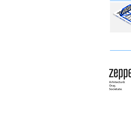
Arhitectură.
Oraș.
Societate.