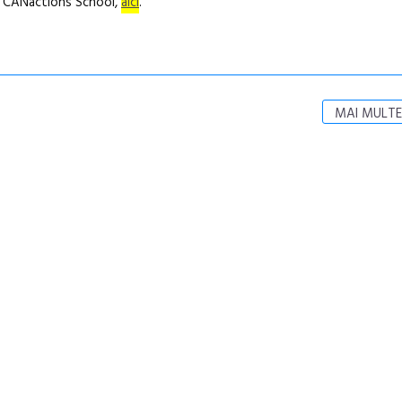
na CANactions School,
aici
.
MAI MULTE