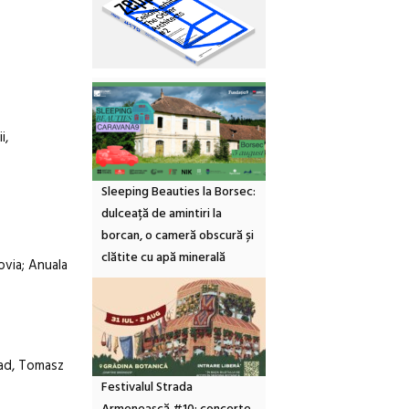
i,
Sleeping Beauties la Borsec:
dulceață de amintiri la
borcan, o cameră obscură și
clătite cu apă minerală
ovia; Anuala
rad, Tomasz
Festivalul Strada