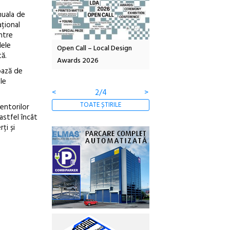
nuala de
ațional
între
dele
OELANDA – parc
Open Call – Local Design
Anuala de artă urbană
tă.
co-creație
Awards 2026
Artown NOW #5:
bază de
Gramatica libertății
le
<
2/4
>
TOATE ȘTIRILE
entorilor
astfel încât
ți și