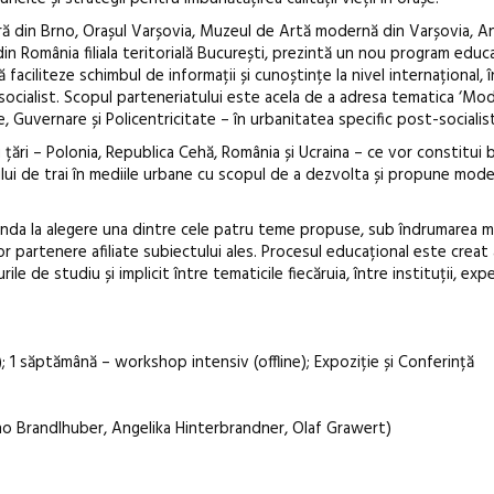
ă din Brno, Orașul Varșovia, Muzeul de Artă modernă din Varșovia, A
din România filiala teritorială București, prezintă un nou program educ
faciliteze schimbul de informații și cunoștințe la nivel internațional, 
loc socialist. Scopul parteneriatului este acela de a adresa tematica ‘Mo
În curând: P
 Guvernare și Policentricitate – în urbanitatea specific post-socialis
de poezie și 
țări – Polonia, Republica Cehă, România și Ucraina – ce vor constitui 
velului de trai în mediile urbane cu scopul de a dezvolta și propune mode
ofunda la alegere una dintre cele patru teme propuse, sub îndrumarea m
lor partenere afiliate subiectului ales. Procesul educațional este creat 
e de studiu și implicit între tematicile fiecăruia, între instituții, exper
); 1 săptămână – workshop intensiv (offline); Expoziție și Conferință
no Brandlhuber, Angelika Hinterbrandner, Olaf Grawert)