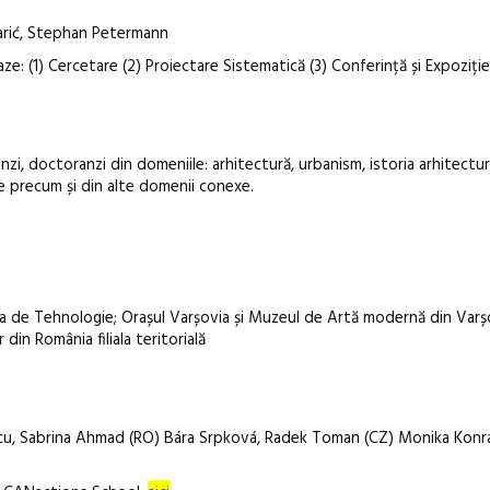
arić, Stephan Petermann
aze: (1) Cercetare (2) Proiectare Sistematică (3) Conferință și Expoziție
nzi, doctoranzi din domeniile: arhitectură, urbanism, istoria arhitecturi
ce precum și din alte domenii conexe.
a de Tehnologie; Orașul Varșovia și Muzeul de Artă modernă din Varș
 din România filiala teritorială
cu, Sabrina Ahmad (RO) Bára Srpková, Radek Toman (CZ) Monika Kon