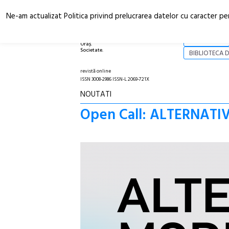
Ne-am actualizat Politica privind prelucrarea datelor cu caracter pe
Arhitectură.
NOI
Oraș.
Societate.
BIBLIOTECA D
revistă online
ISSN 3008-2986 ISSN-L 2069-721X
NOUTATI
Open Call: ALTERNATI