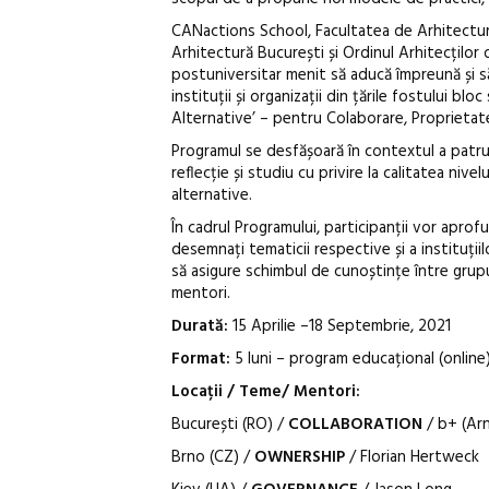
CANactions School, Facultatea de Arhitectur
Arhitectură București și Ordinul Arhitecților 
postuniversitar menit să aducă împreună și să 
instituții și organizații din țările fostului b
Alternative’ – pentru Colaborare, Proprietate,
Programul se desfășoară în contextul a patru 
reflecție și studiu cu privire la calitatea ni
alternative.
În cadrul Programului, participanții vor apr
desemnați tematicii respective și a instituții
să asigure schimbul de cunoștințe între grupuril
mentori.
Durată:
15 Aprilie –18 Septembrie, 2021
Format:
5 luni – program educațional (online
Locații / Teme/ Mentori:
București (RO) /
COLLABORATION
/ b+ (Ar
Brno (CZ) /
OWNERSHIP
/ Florian Hertweck