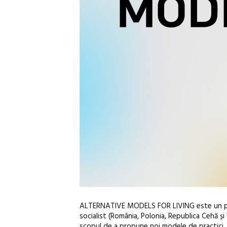
ALTERNATIVE MODELS FOR LIVING este un progr
socialist (România, Polonia, Republica Cehă ș
scopul de a propune noi modele de practici, un