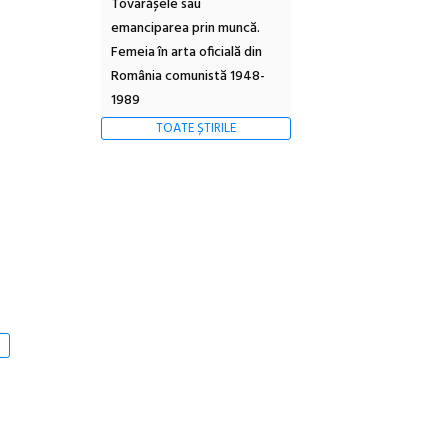
Tovarășele sau
emanciparea prin muncă.
Femeia în arta oficială din
România comunistă 1948-
1989
TOATE ȘTIRILE