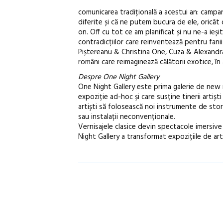
comunicarea tradițională a acestui an: cam
diferite și că ne putem bucura de ele, oricât d
on. Off cu tot ce am planificat și nu ne-a ieș
contradicțiilor care reinventează pentru fan
Piștereanu & Christina One, Cuza & Alexandra G
români care reimaginează călătorii exotice, în a
Despre One Night Gallery
One Night Gallery este prima galerie de new 
expoziție ad-hoc și care susține tinerii artișt
artiști să folosească noi instrumente de stor
sau instalații neconvenționale.
Vernisajele clasice devin spectacole imersive 
Night Gallery a transformat expozițiile de a