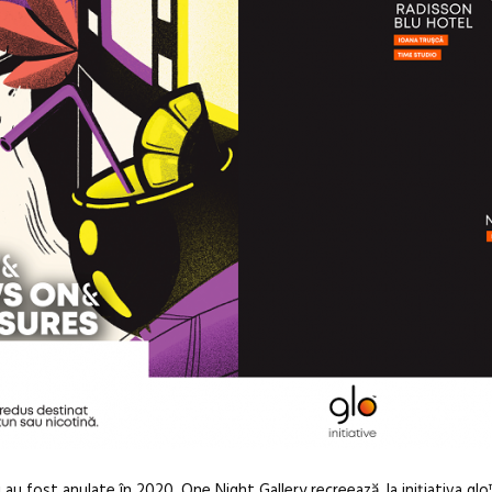
i au fost anulate în 2020, One Night Gallery recreează, la inițiativa glo