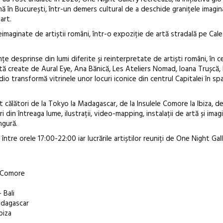
nă în București, într-un demers cultural de a deschide granițele imagina
art.
eimaginate de artiștii români, într-o expoziție de artă stradală pe Calea
țe desprinse din lumi diferite și reinterpretate de artiști români, în c
Anuala de ar
artă create de Aural Eye, Ana Bănică, Les Ateliers Nomad, Ioana Trușcă,
dio transformă vitrinele unor locuri iconice din centrul Capitalei în spa
Artown NOW
Gramatica lib
ători de la Tokyo la Madagascar, de la Insulele Comore la Ibiza, de l
i din întreaga lume, ilustrații, video-mapping, instalații de artă și imag
ngură.
 între orele 17:00-22:00 iar lucrările artiștilor reuniți de One Night Ga
e Comore
 Bali
adagascar
biza