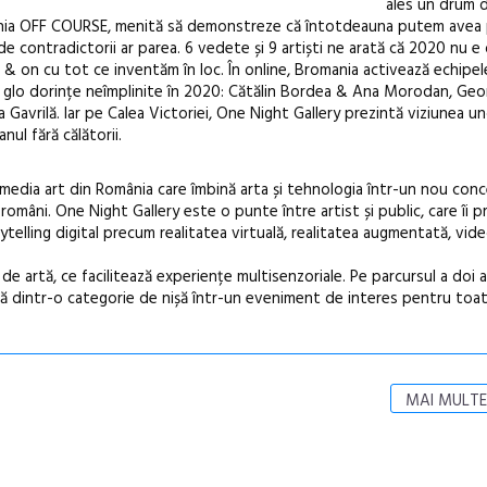
ales un drum di
pania OFF COURSE, menită să demonstreze că întotdeauna putem avea
e contradictorii ar parea. 6 vedete și 9 artiști ne arată că 2020 nu e do
it & on cu tot ce inventăm în loc. În online, Bromania activează echipel
ii glo dorințe neîmplinite în 2020: Cătălin Bordea & Ana Morodan, Ge
avrilă. Iar pe Calea Victoriei, One Night Gallery prezintă viziunea uno
nul fără călătorii.
media art din România care îmbină arta și tehnologia într-un nou con
i români. One Night Gallery este o punte între artist și public, care îi
ytelling digital precum realitatea virtuală, realitatea augmentată, vi
de artă, ce facilitează experiențe multisenzoriale. Pe parcursul a doi 
rtă dintr-o categorie de nișă într-un eveniment de interes pentru toa
MAI MULTE