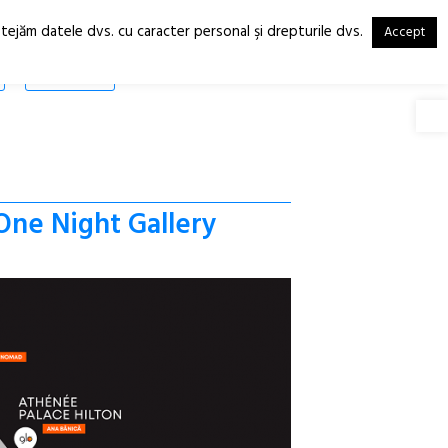
otejăm datele dvs. cu caracter personal şi drepturile dvs.
Accept
RO
EN
SHOP
Deschide
One Night Gallery