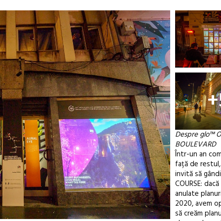
+
Despre glo™ 
BOULEVARD
Într-un an com
față de restul,
invită să gân
COURSE: dacă 
anulate planur
2020, avem o
să creăm planur