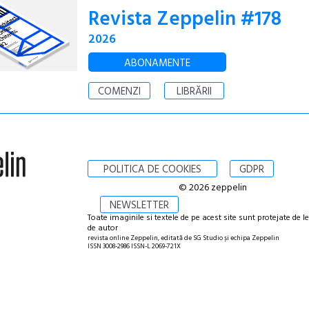
Revista Zeppelin #178
2026
ABONAMENTE
COMENZI
LIBRĂRII
POLITICA DE COOKIES
GDPR
© 2026 zeppelin
NEWSLETTER
Toate imaginile si textele de pe acest site sunt protejate de l
de autor
revista online Zeppelin, editată de SG Studio și echipa Zeppelin
ISSN 3008-2986 ISSN-L 2069-721X