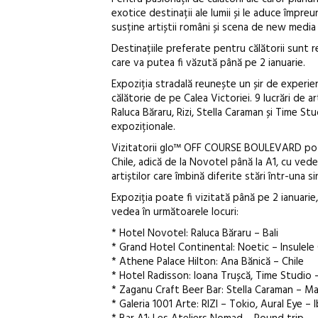
exotice destinații ale lumii și le aduce împreu
susține artiștii români și scena de new media 
Destinațiile preferate pentru călătorii sunt r
care va putea fi văzută până pe 2 ianuarie.
Expoziția stradală reunește un șir de experien
călătorie de pe Calea Victoriei. 9 lucrări de 
Raluca Băraru, Rizi, Stella Caraman și Time Stu
expoziționale.
Vizitatorii glo™ OFF COURSE BOULEVARD pot căl
Chile, adică de la Novotel până la A1, cu veder
artiștilor care îmbină diferite stări într-una si
Expoziția poate fi vizitată până pe 2 ianuarie,
vedea în următoarele locuri:
* Hotel Novotel: Raluca Băraru – Bali
* Grand Hotel Continental: Noetic – Insulel
* Athene Palace Hilton: Ana Bănică – Chile
* Hotel Radisson: Ioana Trușcă, Time Studio –
* Zaganu Craft Beer Bar: Stella Caraman – M
* Galeria 1001 Arte: RIZI – Tokio, Aural Eye – I