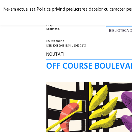
Ne-am actualizat Politica privind prelucrarea datelor cu caracter pe
Arhitectură.
NOI
Oraș.
Societate.
BIBLIOTECA D
revistă online
ISSN 3008-2986 ISSN-L 2069-721X
NOUTATI
OFF COURSE BOULEVARD.