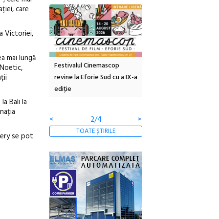
ției, care
 Victoriei,
ea mai lungă
tă urbană
Festivalul Cinemascop
Sleeping Beauties la Bor
 Noetic,
ții
 #5:
revine la Eforie Sud cu a IX-a
dulceață de amintiri la
ertății
ediție
borcan, o cameră obscur
clătite cu apă minerală
a Bali la
inația
<
2/4
>
TOATE ȘTIRILE
llery se pot