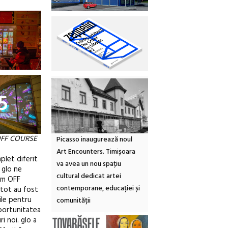
5
OFF COURSE
Picasso inaugurează noul
Art Encounters. Timișoara
plet diferit
va avea un nou spațiu
 glo ne
cultural dedicat artei
dim OFF
contemporane, educației și
tot au fost
ile pentru
comunității
portunitatea
i noi. glo a