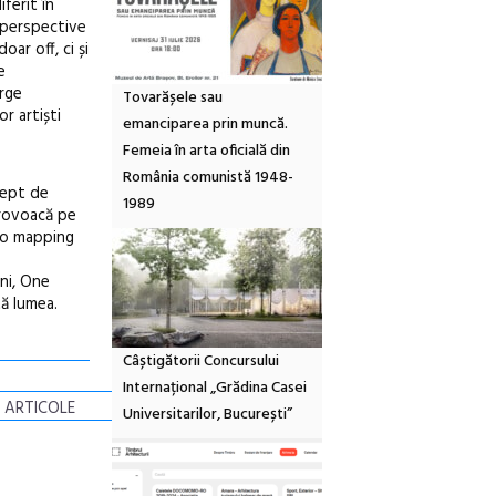
ferit în
 perspective
ar off, ci și
e
orge
Tovarășele sau
r artiști
emanciparea prin muncă.
Femeia în arta oficială din
România comunistă 1948-
cept de
1989
 provoacă pe
deo mapping
ani, One
tă lumea.
Câștigătorii Concursului
Internațional „Grădina Casei
 ARTICOLE
Universitarilor, București”