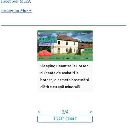
Facebook MuzA
Instagram MuzA
ul Cinemascop
Sleeping Beauties la Borsec:
Festivalul Strada
 Eforie Sud cu a IX-a
dulceață de amintiri la
Armenească #10: c
borcan, o cameră obscură și
ateliere și întâlniri 
clătite cu apă minerală
Botanică
<
2/4
>
TOATE ȘTIRILE