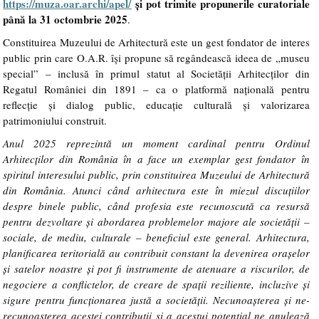
https://muza.oar.archi/apel/
și pot trimite propunerile curatoriale
până la 31 octombrie 2025
.
Constituirea Muzeului de Arhitectură este un gest fondator de interes
public prin care O.A.R. își propune să regândească ideea de „museu
special” – inclusă în primul statut al Societății Arhitecților din
Regatul României din 1891 – ca o platformă națională pentru
reflecție și dialog public, educație culturală și valorizarea
patrimoniului construit.
Anul 2025 reprezintă un moment cardinal pentru Ordinul
Arhitecților din România în a face un exemplar gest fondator în
spiritul interesului public, prin constituirea Muzeului de Arhitectură
din România. Atunci când arhitectura este în miezul discuțiilor
despre binele public, când profesia este recunoscută ca resursă
pentru dezvoltare și abordarea problemelor majore ale societății –
sociale, de mediu, culturale – beneficiul este general. Arhitectura,
planificarea teritorială au contribuit constant la devenirea orașelor
și satelor noastre și pot fi instrumente de atenuare a riscurilor, de
negociere a conflictelor, de creare de spații reziliente, incluzive și
sigure pentru funcționarea justă a societății. Necunoașterea și ne-
recunoașterea acestei contribuții și a acestui potențial ne anulează