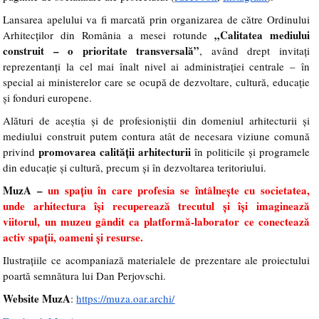
Lansarea apelului va fi marcată prin organizarea de către Ordinului
„Calitatea mediului
Arhitecților din România a mesei rotunde
construit – o prioritate transversală”
, având drept invitați
reprezentanți la cel mai înalt nivel ai administrației centrale – în
special ai ministerelor care se ocupă de dezvoltare, cultură, educație
și fonduri europene.
Alături de aceștia și de profesioniștii din domeniul arhitecturii și
mediului construit putem contura atât de necesara viziune comună
promovarea calității arhitecturii
privind
în politicile și programele
din educație și cultură, precum și în dezvoltarea teritoriului.
MuzA –
un spațiu în care profesia se întâlnește cu societatea,
unde arhitectura își recuperează trecutul și își imaginează
viitorul, un muzeu gândit ca platformă-laborator ce conectează
activ spații, oameni și resurse.
Ilustrațiile ce acompaniază materialele de prezentare ale proiectului
poartă semnătura lui Dan Perjovschi.
Website MuzA
:
https://muza.oar.archi/