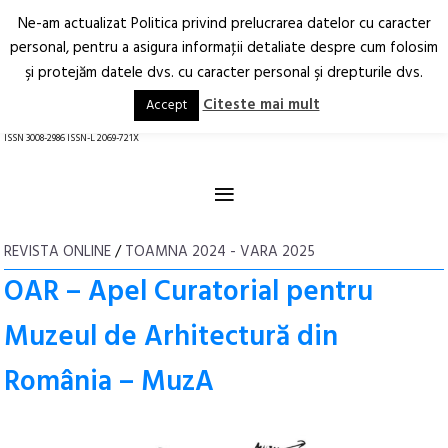
Ne-am actualizat Politica privind prelucrarea datelor cu caracter
Deschide
RO
EN
personal, pentru a asigura informaţii detaliate despre cum folosim
şi protejăm datele dvs. cu caracter personal şi drepturile dvs.
Arhitectură.
Oraș.
Societate.
Citeste mai mult
Accept
revistă online
ISSN 3008-2986 ISSN-L 2069-721X
≡
REVISTA ONLINE
/
TOAMNA 2024 - VARA 2025
OAR – Apel Curatorial pentru
Muzeul de Arhitectură din
România – MuzA