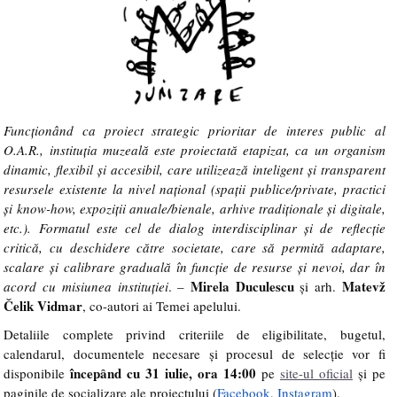
Funcționând ca proiect strategic prioritar de interes public al
O.A.R., instituția muzeală este proiectată etapizat, ca un organism
dinamic, flexibil și accesibil, care utilizează inteligent și transparent
resursele existente la nivel național (spații publice/private, practici
și know-how, expoziții anuale/bienale, arhive tradiționale și digitale,
etc.). Formatul este cel de dialog interdisciplinar și de reflecție
critică, cu deschidere către societate, care să permită adaptare,
scalare și calibrare graduală în funcție de resurse și nevoi, dar în
Mirela Duculescu
Matevž
acord cu misiunea instituției
. –
și arh.
Čelik Vidmar
, co-autori ai Temei apelului.
Detaliile complete privind criteriile de eligibilitate, bugetul,
calendarul, documentele necesare și procesul de selecție vor fi
începând cu 31 iulie, ora 14:00
disponibile
pe
site-ul oficial
și pe
paginile de socializare ale proiectului (
Facebook
,
Instagram
).