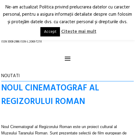
Ne-am actualizat Politica privind prelucrarea datelor cu caracter
Deschide
RO
EN
personal, pentru a asigura informaţii detaliate despre cum folosim
şi protejăm datele dvs. cu caracter personal şi drepturile dvs.
Arhitectură.
Oraș.
Societate.
Citeste mai mult
Accept
revistă online
ISSN 3008-2986 ISSN-L 2069-721X
≡
NOUTATI
NOUL CINEMATOGRAF AL
REGIZORULUI ROMAN
Noul Cinematograf al Regizorului Roman este un proiect cultural al
Muzeului Taranului Roman. Sunt prezentate selectii de film european de