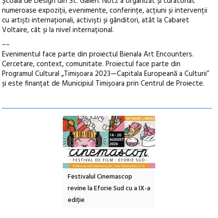
Școala de Design din St. Gallen. Notz a organizat și curatoriat
numeroase expoziții, evenimente, conferințe, acțiuni și intervenții
cu artiști internaționali, activiști și gânditori, atât la Cabaret
Voltaire, cât și la nivel internațional.
––
Evenimentul face parte din proiectul Bienala Art Encounters.
Cercetare, context, comunitate. Proiectul face parte din
Programul Cultural „Timișoara 2023—Capitala Europeană a Culturii”
și este finanțat de Municipiul Timișoara prin Centrul de Proiecte.
e artă urbană
Festivalul Cinemascop
Sleeping Beauties l
 NOW #5:
revine la Eforie Sud cu a IX-a
dulceață de amintiri
a libertății
ediție
borcan, o cameră ob
clătite cu apă miner