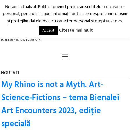
Ne-am actualizat Politica privind prelucrarea datelor cu caracter
Deschide
RO
EN
personal, pentru a asigura informaţii detaliate despre cum folosim
şi protejăm datele dvs. cu caracter personal şi drepturile dvs.
Arhitectură.
Oraș.
Societate.
Citeste mai mult
Accept
revistă online
ISSN 3008-2986 ISSN-L 2069-721X
≡
NOUTATI
My Rhino is not a Myth. Art-
Science-Fictions – tema Bienalei
Art Encounters 2023, ediție
specială