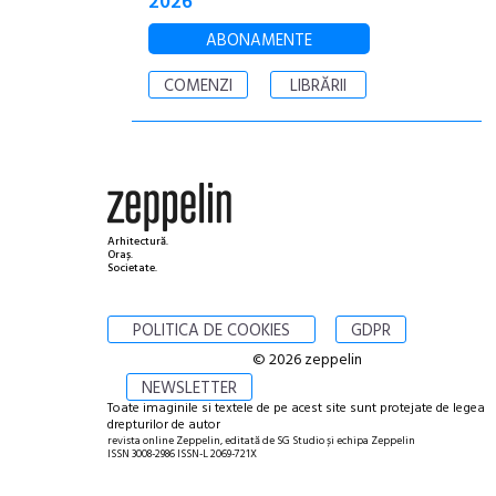
2026
ABONAMENTE
COMENZI
LIBRĂRII
Arhitectură.
Oraș.
Societate.
POLITICA DE COOKIES
GDPR
© 2026 zeppelin
NEWSLETTER
Toate imaginile si textele de pe acest site sunt protejate de legea
drepturilor de autor
revista online Zeppelin, editată de SG Studio și echipa Zeppelin
ISSN 3008-2986 ISSN-L 2069-721X