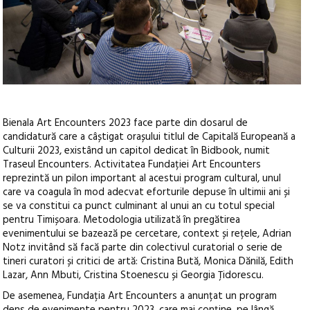
Bienala Art Encounters 2023 face parte din dosarul de
candidatură care a câștigat orașului titlul de Capitală Europeană a
Culturii 2023, existând un capitol dedicat în Bidbook, numit
Traseul Encounters. Activitatea Fundației Art Encounters
reprezintă un pilon important al acestui program cultural, unul
care va coagula în mod adecvat eforturile depuse în ultimii ani și
se va constitui ca punct culminant al unui an cu totul special
pentru Timișoara. Metodologia utilizată în pregătirea
evenimentului se bazează pe cercetare, context și rețele, Adrian
Notz invitând să facă parte din colectivul curatorial o serie de
tineri curatori și critici de artă: Cristina Bută, Monica Dănilă, Edith
Lazar, Ann Mbuti, Cristina Stoenescu și Georgia Țidorescu.
De asemenea, Fundația Art Encounters a anunțat un program