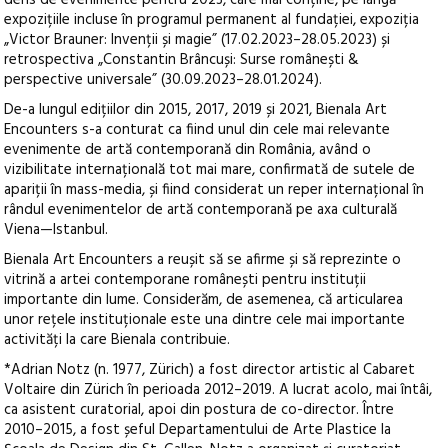
dens de evenimente pentru 2023, care mai conține, pe lângă
expozițiile incluse în programul permanent al fundației, expoziția
„Victor Brauner: Invenții și magie” (17.02.2023–28.05.2023) și
retrospectiva „Constantin Brâncuși: Surse românești &
perspective universale” (30.09.2023–28.01.2024).
De-a lungul edițiilor din 2015, 2017, 2019 și 2021, Bienala Art
Encounters s-a conturat ca fiind unul din cele mai relevante
evenimente de artă contemporană din România, având o
vizibilitate internațională tot mai mare, confirmată de sutele de
apariții în mass-media, și fiind considerat un reper internațional în
rândul evenimentelor de artă contemporană pe axa culturală
Viena—Istanbul.
Bienala Art Encounters a reușit să se afirme și să reprezinte o
vitrină a artei contemporane românești pentru instituții
importante din lume. Considerăm, de asemenea, că articularea
unor rețele instituționale este una dintre cele mai importante
activități la care Bienala contribuie.
*Adrian Notz (n. 1977, Zürich) a fost director artistic al Cabaret
Voltaire din Zürich în perioada 2012–2019. A lucrat acolo, mai întâi,
ca asistent curatorial, apoi din postura de co-director. Între
2010–2015, a fost șeful Departamentului de Arte Plastice la