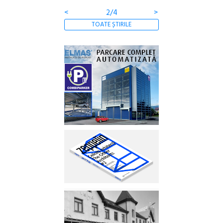
<
2/4
>
TOATE ȘTIRILE