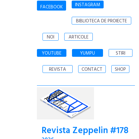
INSTAGRAM
FACEBOOK
BIBLIOTECA DE PROIECTE
NOI
ARTICOLE
YOUTUBE
YUMPU
STIRI
REVISTA
CONTACT
SHOP
Revista Zeppelin #178