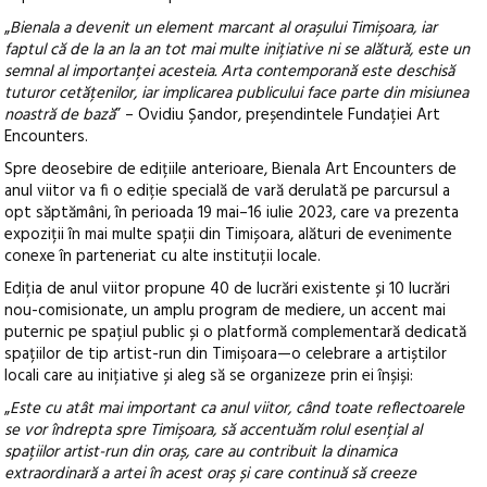
„
Bienala a devenit un element marcant al orașului Timișoara, iar
faptul că de la an la an tot mai multe inițiative ni se alătură, este un
semnal al importanței acesteia. Arta contemporană este deschisă
tuturor cetățenilor, iar implicarea publicului face parte din misiunea
noastră de bază
” – Ovidiu Șandor, preșendintele Fundației Art
Encounters.
Spre deosebire de edițiile anterioare, Bienala Art Encounters de
anul viitor va fi o ediție specială de vară derulată pe parcursul a
opt săptămâni, în perioada 19 mai–16 iulie 2023, care va prezenta
expoziții în mai multe spații din Timișoara, alături de evenimente
conexe în parteneriat cu alte instituții locale.
Ediția de anul viitor propune 40 de lucrări existente și 10 lucrări
nou-comisionate, un amplu program de mediere, un accent mai
puternic pe spațiul public și o platformă complementară dedicată
spațiilor de tip artist-run din Timișoara—o celebrare a artiștilor
locali care au inițiative și aleg să se organizeze prin ei înșiși:
„
Este cu atât mai important ca anul viitor, când toate reflectoarele
se vor îndrepta spre Timișoara, să accentuăm rolul esențial al
spațiilor artist-run din oraș, care au contribuit la dinamica
extraordinară a artei în acest oraș și care continuă să creeze