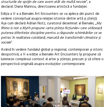
structurile de sprijin de care avem atât de multă nevoie
”, a
declarat Diana Marincu, directoarea artistică a fundației.
Ediția a V-a a Bienalei Art Encounters se va apleca din punct de
vedere conceptual asupra relației istorice dintre artă și știință.
Așa cum declară Adrian Notz, curatorul desemnat al Bienalei, „
My
Rhino is not a Myth propune «arta-știința-ficțiunile» care utilizează
puterea diferitelor discipline pentru a răspunde schimbărilor ce se
petrec în realitatea cotidiană, marcată de transformări climatice și
sociale
”.
Având în vedere fundalul global și regional, contemporan și istoric
deopotrivă, a V-a ediție a Bienalei Art Encounters își propune să
lumineze complexul context al artei și științei, precum și să ofere o
perspectivă originală asupra evoluțiilor contemporane.