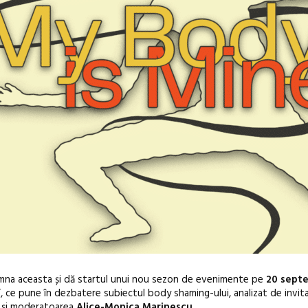
oamna aceasta și dă startul unui nou sezon de evenimente pe
20 sept
”
, ce pune în dezbatere subiectul body shaming-ului, analizat de invita
și moderatoarea
Alice-Monica Marinescu
.