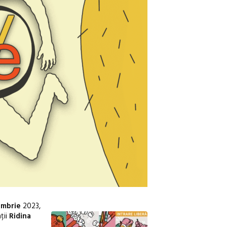
embrie
2023,
ții
Ridina