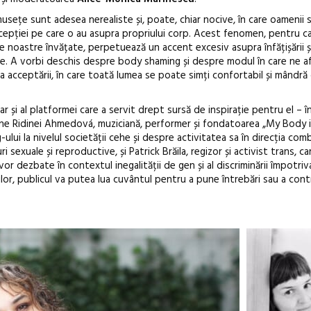
usețe sunt adesea nerealiste și, poate, chiar nocive, în care oamenii
cepției pe care o au asupra propriului corp. Acest fenomen, pentru c
le noastre învățate, perpetuează un accent excesiv asupra înfățișării 
le. A vorbi deschis despre body shaming și despre modul în care ne 
Anuala de ar
a acceptării, în care toată lumea se poate simți confortabil și mândră 
Artown NOW
Gramatica lib
 și al platformei care a servit drept sursă de inspirație pentru el – î
ine Ridinei Ahmedová, muziciană, performer și fondatoarea „My Body i
i la nivelul societății cehe și despre activitatea sa în direcția combat
i sexuale și reproductive, și Patrick Brăila, regizor și activist trans, c
vor dezbate în contextul inegalității de gen și al discriminării împotriv
ilor, publicul va putea lua cuvântul pentru a pune întrebări sau a cont