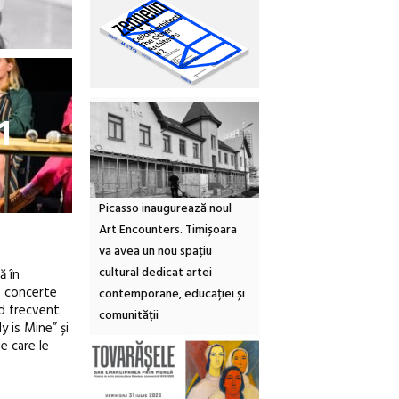
1
Picasso inaugurează noul
Art Encounters. Timișoara
va avea un nou spațiu
cultural dedicat artei
ă în
e concerte
contemporane, educației și
od frecvent.
comunității
y is Mine” și
e care le