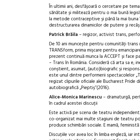
În ultimii ani, desfășoară o cercetare pe tema 
sănătate și militează pentru o mai bună legisl
la metode contraceptive și până la mai buna î
destructurarea dinamicilor de putere și recâști
Patrick Brăila
– regizor, activist trans, per
De 10 ani muncește pentru comunități trans r
TRANSform, prima mișcare pentru emanciparea 
prezent continuă munca la ACCEPT și face parte
– Trans în România. Consideră că arta sa e, in
conștient, asumat, (auto)biografic și responsa
este unul dintre performerii spectacolelor „Tra
regizat clipurile oficiale ale Bucharest Pride 
autobiografică „Pieptiș”(2016).
Alice-Monica Marinescu
– dramaturgă, perf
în cadrul acestei discuții
Este activă pe scena de teatru independent di
co-organizat mai multe stagiuni de teatru poli
produce schimbări sociale. E mamă, feministă ș
Discuțiile vor avea loc în limba engleză, iar i