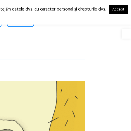
otejăm datele dvs. cu caracter personal şi drepturile dvs.
Accept
RO
EN
SHOP
Deschide