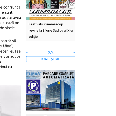
 se confruntă
are sunt
și poate avea
afectează pe
tă urbană
Festivalul Cinemascop
Sleeping Beauties la Bor
de sinele
 #5:
revine la Eforie Sud cu a IX-a
dulceață de amintiri la
ertății
ediție
borcan, o cameră obscur
ncearcă să
clătite cu apă minerală
s Mine”,
erii ei. I se
<
2/4
>
are vor aduce
TOATE ȘTIRILE
a
ribui cu