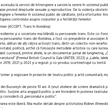
accesului la servicii de întrerupere a sarcinii la cerere în sistemul publ
ație privind drepturile sexuale și reproductive. De la violența obstetri
ngrijire a femeilor în sistemul public de sănătate, ținta eforturilor A
garea controlului asupra corpurilor și a fertilității femeilor.
former (ACCEPT, Trans în România)
eziliente și o societate mai blândă cu persoanele trans. Este co-fon
persoanelor trans din România, a fost co-președinte al asociației AC
, alături de alți câțiva activiști trans, dintr-un colectiv non-ierarhi
evitabil, politică, astfel că folosește metodele artistice cu care lucre
bil. Lucrează, printre altele, la un documentar-jurnal de lungmetraj, „C
nslucid” (Premiul British Council la Gala UNITER, 2023) și „Lalele, lalele
din 2019, 2021 și 2023 și a regizat și co-produs scurtmetrajul cu tentă
ormer și regizoare în proiecte de teatru politic și artă comunitară, 
n București de peste 10 ani. A ținut ateliere de scriere dramatică și 
tic. Susține arta angajată politic și are încredere în puterea teatrului
i consideră că „personalul e politic”.
ntrarea este liberă. Mai multe detalii despre activitatea Ridinei Ahmedo