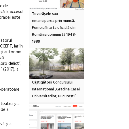
ic de
că la accesul
Tovarășele sau
ndradei este
emanciparea prin muncă.
Femeia în arta oficială din
România comunistă 1948-
datorul
1989
CEPT, iar în
c și autonom
ază
orp delict”,
” (2017), a
Câștigătorii Concursului
Internațional „Grădina Casei
moderatoare
Universitarilor, București”
teatru și a
 de a
vá și a