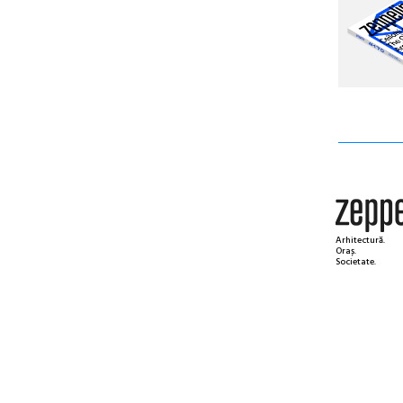
Arhitectură.
Oraș.
Societate.