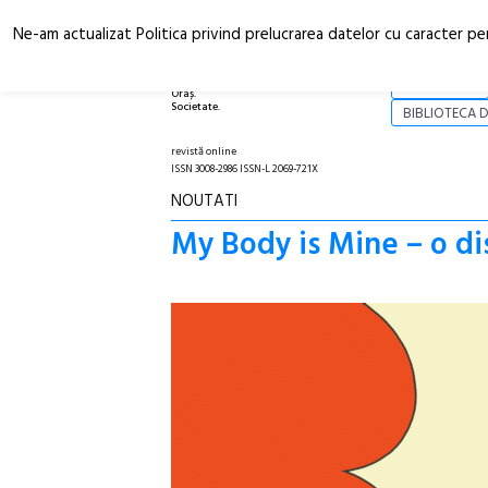
Ne-am actualizat Politica privind prelucrarea datelor cu caracter pe
Arhitectură.
NOI
Oraș.
Societate.
BIBLIOTECA D
revistă online
ISSN 3008-2986 ISSN-L 2069-721X
NOUTATI
My Body is Mine – o d