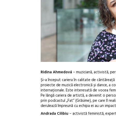
Ridina Ahmedová
– muziciană, activistă, p
Și-a început cariera în calitate de cântăreață
proiecte de muzică electronică și dance, a 
internaționale. Este interesată de vocea femin
Pe lângă cariera de artistă, a devenit o pers
prin podcastul „Fat” (Grăsime), pe care îl re
derulează împreună cu echipa ei au un impac
Andrada Cilibiu
– activistă feministă, expert