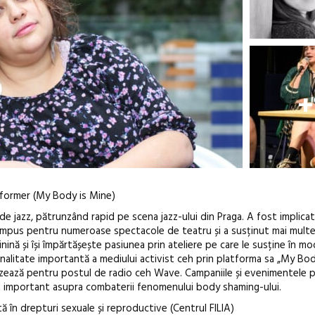
+
erformer (My Body is Mine)
 de jazz, pătrunzând rapid pe scena jazz-ului din Praga. A fost implicat
compus pentru numeroase spectacole de teatru și a susținut mai mult
ină și își împărtășește pasiunea prin ateliere pe care le susține în m
onalitate importantă a mediului activist ceh prin platforma sa „My Bod
alizează pentru postul de radio ceh Wave. Campaniile și evenimentele p
t important asupra combaterii fenomenului body shaming-ului.
ă în drepturi sexuale și reproductive (Centrul FILIA)