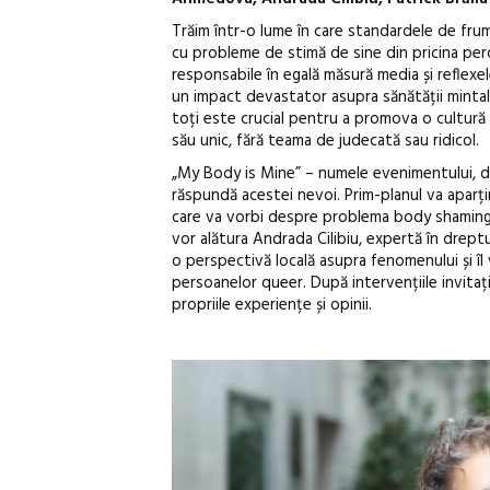
Trăim într-o lume în care standardele de frum
cu probleme de stimă de sine din pricina per
responsabile în egală măsură media și reflexe
un impact devastator asupra sănătății minta
toți este crucial pentru a promova o cultură 
său unic, fără teama de judecată sau ridicol.
„My Body is Mine” – numele evenimentului, dar
răspundă acestei nevoi. Prim-planul va aparț
care va vorbi despre problema body shaming-ulu
vor alătura Andrada Cilibiu, expertă în dreptur
o perspectivă locală asupra fenomenului și îl 
persoanelor queer. După intervențiile invitaț
propriile experiențe și opinii.