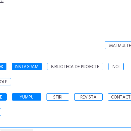
ici
.
MAI MULTE
OK
INSTAGRAM
BIBLIOTECA DE PROIECTE
NOI
OLE
E
YUMPU
STIRI
REVISTA
CONTACT