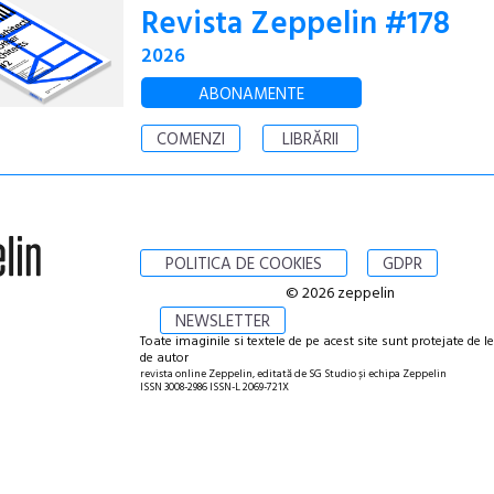
Revista Zeppelin #178
2026
ABONAMENTE
COMENZI
LIBRĂRII
POLITICA DE COOKIES
GDPR
© 2026 zeppelin
NEWSLETTER
Toate imaginile si textele de pe acest site sunt protejate de l
de autor
revista online Zeppelin, editată de SG Studio și echipa Zeppelin
ISSN 3008-2986 ISSN-L 2069-721X