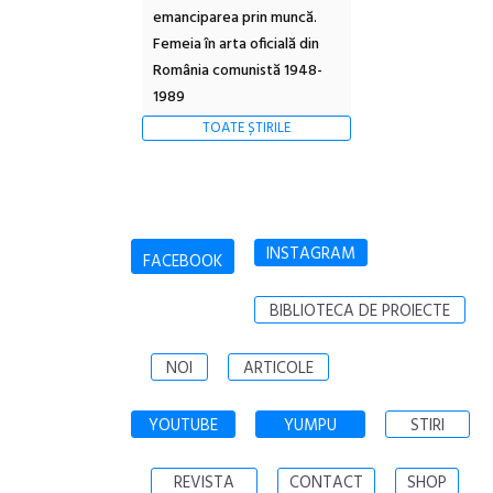
emanciparea prin muncă.
Femeia în arta oficială din
România comunistă 1948-
1989
TOATE ȘTIRILE
INSTAGRAM
FACEBOOK
BIBLIOTECA DE PROIECTE
NOI
ARTICOLE
YOUTUBE
YUMPU
STIRI
REVISTA
CONTACT
SHOP