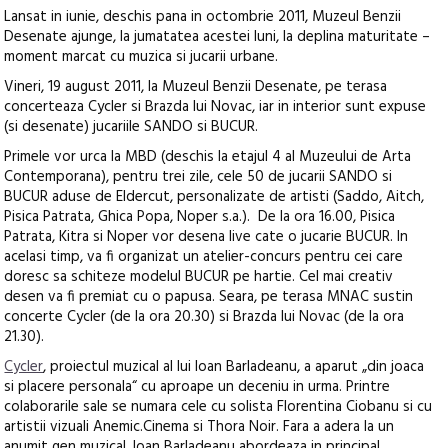
Lansat in iunie, deschis pana in octombrie 2011, Muzeul Benzii
Desenate ajunge, la jumatatea acestei luni, la deplina maturitate –
moment marcat cu muzica si jucarii urbane.
Vineri, 19 august 2011, la Muzeul Benzii Desenate, pe terasa
concerteaza Cycler si Brazda lui Novac, iar in interior sunt expuse
(si desenate) jucariile SANDO si BUCUR.
Primele vor urca la MBD (deschis la etajul 4 al Muzeului de Arta
Contemporana), pentru trei zile, cele 50 de jucarii SANDO si
BUCUR aduse de Eldercut, personalizate de artisti (Saddo, Aitch,
Pisica Patrata, Ghica Popa, Noper s.a.). De la ora 16.00, Pisica
Patrata, Kitra si Noper vor desena live cate o jucarie BUCUR. In
acelasi timp, va fi organizat un atelier-concurs pentru cei care
doresc sa schiteze modelul BUCUR pe hartie. Cel mai creativ
desen va fi premiat cu o papusa. Seara, pe terasa MNAC sustin
concerte Cycler (de la ora 20.30) si Brazda lui Novac (de la ora
21.30).
Cycler
, proiectul muzical al lui Ioan Barladeanu, a aparut „din joaca
si placere personala“ cu aproape un deceniu in urma. Printre
colaborarile sale se numara cele cu solista Florentina Ciobanu si cu
artistii vizuali Anemic.Cinema si Thora Noir. Fara a adera la un
anumit gen muzical, Ioan Barladeanu abordeaza in principal