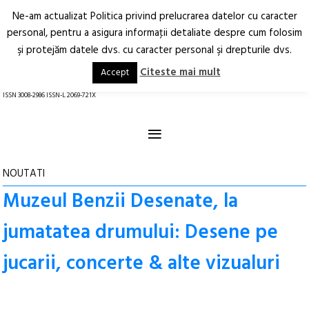
Ne-am actualizat Politica privind prelucrarea datelor cu caracter
Deschide
RO
EN
personal, pentru a asigura informaţii detaliate despre cum folosim
şi protejăm datele dvs. cu caracter personal şi drepturile dvs.
Arhitectură.
Oraș.
Societate.
Citeste mai mult
Accept
revistă online
ISSN 3008-2986 ISSN-L 2069-721X
≡
NOUTATI
Muzeul Benzii Desenate, la
jumatatea drumului: Desene pe
jucarii, concerte & alte vizualuri