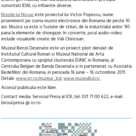
sonoritati IDM, cu influente diverse.
Brazda lui Novac
este proiectul lui Victor Popescu, nume
proeminent pe scena muzicii electronice din Romania de peste 10
ani. Muzica sa este o fuziune de stiluri, de la industrialul anilor ’80
pana la elemente de shoegaze. In concerte, jocul audio-video
include vizualurile create de Vali Chincisan.
Muzeul Benzii Desenate este un proiect pilot derulat de
Institutul Cultural Roman si Muzeul National de Arta
Contemporana cu sprijinul clusterului EUNIC in Romania, al
Centrului Belgian de Banda Desenata si in parteneriat cu Asociatia
Bedefililor din Romania, in perioada 16 iunie – 16 octombrie 2011.
Detalii:
www.icr.ro/muzeul_bd
;
www.muzeulbd.ro.
Accesul publicului este liber.
Contact media: Serviciul Presa al ICR, tel: 031 71 00 622, e-mail:
biroul.presa @ icr.ro.