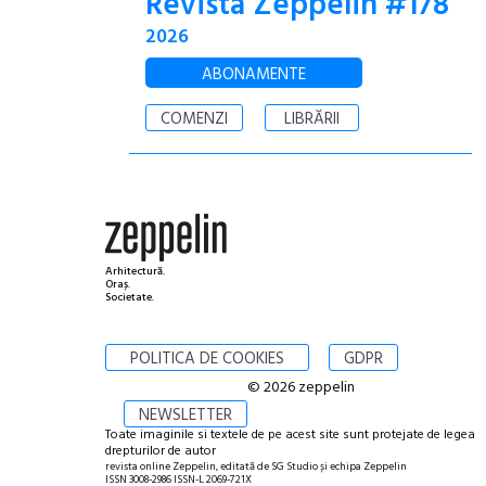
Revista Zeppelin #178
2026
ABONAMENTE
COMENZI
LIBRĂRII
Arhitectură.
Oraș.
Societate.
POLITICA DE COOKIES
GDPR
© 2026 zeppelin
NEWSLETTER
Toate imaginile si textele de pe acest site sunt protejate de legea
drepturilor de autor
revista online Zeppelin, editată de SG Studio și echipa Zeppelin
ISSN 3008-2986 ISSN-L 2069-721X