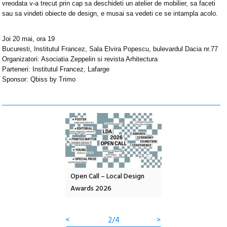
vreodata v-a trecut prin cap sa deschideti un atelier de mobilier, sa faceti
sau sa vindeti obiecte de design, e musai sa vedeti ce se intampla acolo.
Joi 20 mai, ora 19
Bucuresti, Institutul Francez, Sala Elvira Popescu, bulevardul Dacia nr.77
Organizatori: Asociatia Zeppelin si revista Arhitectura
Parteneri: Institutul Francez, Lafarge
Sponsor: Qbiss by Trimo
nd: POELANDA – parc
Open Call – Local Design
Anuala de artă urba
e și co-creație
Awards 2026
Artown NOW #5:
Gramatica libertății
<
2/4
>