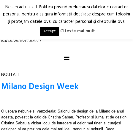
Ne-am actualizat Politica privind prelucrarea datelor cu caracter
Deschide
RO
EN
personal, pentru a asigura informaţii detaliate despre cum folosim
şi protejăm datele dvs. cu caracter personal şi drepturile dvs.
Arhitectură.
Oraș.
Societate.
Citeste mai mult
Accept
revistă online
ISSN 3008-2986 ISSN-L 2069-721X
≡
NOUTATI
Milano Design Week
O usoara nebunie si vanzoleala: Salonul de design de la Milano de anul
acesta, povestit la cald de Cristina Sabau. Profesor si jurnalist de design,
Cristina Sabau a vizitat locul de intrecere al celor mai tineri si curajosi
designeri si va prezinta cele mai tari idei, trenduri si nebunii. Daca