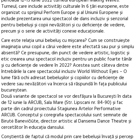
perioada 12-15 iunie 2022 turneul european Making Waves.
Turneul, care include activități culturale în 6 țări europene, este
organizat cu sprijinul Perform Europe și al Uniunii Europene și
include prezentarea unui spectacol de dans incluziv și senzorial
pentru bebeluși și copii nevăzători și cu deficiențe de vedere,
precum și o serie de activități conexe educaționale.
Care este relația unui bebeluș cu mișcarea? Cum se construiește
imaginația unui copil a cărui vedere este afectată sau pur și simplu
absentă? Ce presupune, din punct de vedere artistic, logistic și
etic crearea unui spectacol incluziv pentru un public foarte tânăr
și cu deficiențe de vedere în 2022? Acestea sunt câteva dintre
întrebările la care spectacolul incluziv World Without Eyes – O
lume fără ochi adresat bebelușilor și copiiilor cu deficiențe de
vedere sau nevăzători va încerca să răspundă în fața publicului
bucureștean.
Două variante de spectacol se vor desfășura la București în data
de 12 iunie la ARCUB, Sala Mare (Str. Lipscani nr. 84-90) și fac
parte din cadrul proiectului Stagiunea Artelor Performative
ARCUB. Conceptul și coregrafia spectacolului sunt semnate de
Birutė Banevičiūte, director artistic al Dansema Dance Theatre și
cercetător în educația dansului.
Conștientă de faptul că modul prin care bebelușii învață și percep