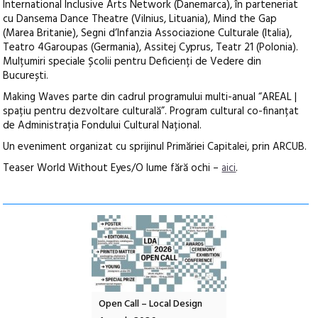
International Inclusive Arts Network (Danemarca), în parteneriat
cu Dansema Dance Theatre (Vilnius, Lituania), Mind the Gap
(Marea Britanie), Segni d’Infanzia Associazione Culturale (Italia),
Teatro 4Garoupas (Germania), Assitej Cyprus, Teatr 21 (Polonia).
Mulțumiri speciale Școlii pentru Deficienți de Vedere din
București.
Making Waves parte din cadrul programului multi-anual “AREAL |
spațiu pentru dezvoltare culturală”. Program cultural co-finanțat
de Administrația Fondului Cultural Național.
Un eveniment organizat cu sprijinul Primăriei Capitalei, prin ARCUB.
Teaser World Without Eyes/O lume fără ochi –
aici
.
nd: POELANDA – parc
Open Call – Local Design
Anuala de artă urba