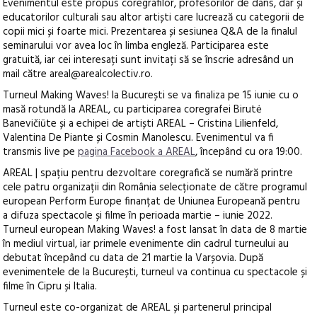
Evenimentul este propus coregrafilor, profesorilor de dans, dar și
educatorilor culturali sau altor artiști care lucrează cu categorii de
copii mici și foarte mici. Prezentarea și sesiunea Q&A de la finalul
seminarului vor avea loc în limba engleză. Participarea este
gratuită, iar cei interesați sunt invitați să se înscrie adresând un
mail către areal@arealcolectiv.ro.
Turneul Making Waves! la București se va finaliza pe 15 iunie cu o
masă rotundă la AREAL, cu participarea coregrafei Birutė
Banevičiūte și a echipei de artiști AREAL – Cristina Lilienfeld,
Valentina De Piante și Cosmin Manolescu. Evenimentul va fi
transmis live pe
pagina Facebook a AREAL
, începând cu ora 19:00.
AREAL | spațiu pentru dezvoltare coregrafică se numără printre
cele patru organizații din România selecționate de către programul
european Perform Europe finanțat de Uniunea Europeană pentru
a difuza spectacole și filme în perioada martie – iunie 2022.
Turneul european Making Waves! a fost lansat în data de 8 martie
în mediul virtual, iar primele evenimente din cadrul turneului au
debutat începând cu data de 21 martie la Varșovia. După
evenimentele de la București, turneul va continua cu spectacole și
filme în Cipru și Italia.
Turneul este co-organizat de AREAL și partenerul principal