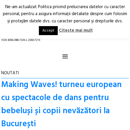
Ne-am actualizat Politica privind prelucrarea datelor cu caracter
Deschide
RO
EN
personal, pentru a asigura informaţii detaliate despre cum folosim
şi protejăm datele dvs. cu caracter personal şi drepturile dvs.
Arhitectură.
Oraș.
Societate.
Citeste mai mult
Accept
revistă online
ISSN 3008-2986 ISSN-L 2069-721X
≡
NOUTATI
Making Waves! turneu european
cu spectacole de dans pentru
bebeluși și copii nevăzători la
București