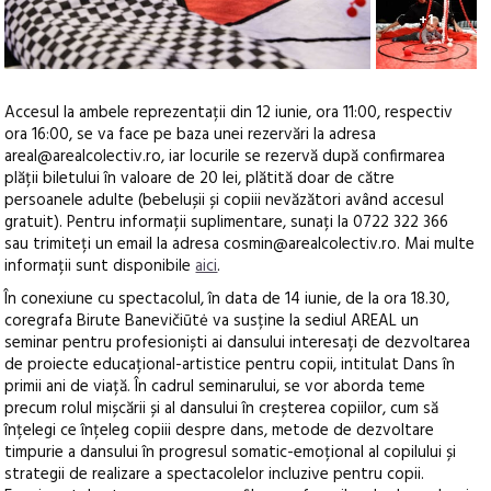
+1
Accesul la ambele reprezentații din 12 iunie, ora 11:00, respectiv
ora 16:00, se va face pe baza unei rezervări la adresa
areal@arealcolectiv.ro, iar locurile se rezervă după confirmarea
plății biletului în valoare de 20 lei, plătită doar de către
persoanele adulte (bebelușii și copiii nevăzători având accesul
gratuit). Pentru informații suplimentare, sunați la 0722 322 366
sau trimiteți un email la adresa cosmin@arealcolectiv.ro. Mai multe
informații sunt disponibile
aici
.
În conexiune cu spectacolul, în data de 14 iunie, de la ora 18.30,
coregrafa Birute Banevičiūtė va susține la sediul AREAL un
seminar pentru profesioniști ai dansului interesați de dezvoltarea
de proiecte educațional-artistice pentru copii, intitulat Dans în
primii ani de viață. În cadrul seminarului, se vor aborda teme
precum rolul mișcării și al dansului în creșterea copiilor, cum să
înțelegi ce înțeleg copiii despre dans, metode de dezvoltare
timpurie a dansului în progresul somatic-emoțional al copilului și
strategii de realizare a spectacolelor incluzive pentru copii.