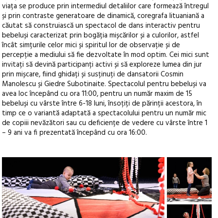
viața se produce prin intermediul detaliilor care formează întregul
și prin contraste generatoare de dinamică, coregrafa lituaniană a
căutat să construiască un spectacol de dans interactiv pentru
bebeluși caracterizat prin bogăția mișcărilor și a culorilor, astfel
încât simțurile celor mici și spiritul lor de observație și de
percepție a mediului să fie dezvoltate în mod optim. Cei mici sunt
invitați să devină participanți activi și să exploreze lumea din jur
prin mișcare, fiind ghidați și susținuți de dansatorii Cosmin
Manolescu și Giedre Subotinaite. Spectacolul pentru bebeluși va
avea loc începând cu ora 11:00, pentru un număr maxim de 15
bebeluși cu vârste între 6-18 luni, însoțiți de părinții acestora, în
timp ce o variantă adaptată a spectacolului pentru un număr mic
de copiii nevăzători sau cu deficiențe de vedere cu vârste între 1
– 9 ani va fi prezentată începând cu ora 16:00.