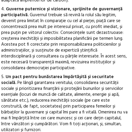
adaptată amprentei lor de carbon).
4.
Guverne puternice și vizionare, sprijinite de guvernanță
participativă.
Guvernul trebuie să revină la rolul său legitim,
devenit prea limitat în comparație cu cel al pieței, piață care se
concentrează prea mult pe interesul privat, cu profit imediat, și
prea puțin pe viitorul colectiv. Consecințele sunt dezastruoase:
creșterea inechității și imposibilitatea planificării pe termen lung.
Acestea pot fi corectate prin responsabilizarea politicienilor și
administrațiilor, și susținute de expertiză științifică
interdisciplinară și consultarea cu părțile interesate. În acest sens,
este necesară transparență maximă, revizuirea instituțiilor și
consolidarea democrației participative.
5.
Un pact pentru bunăstarea împărtășită și securitate
socială.
Pe lângă garantarea venitului, consolidarea securității
sociale și prioritizarea finanțării și protejării bunurilor și serviciilor
esențiale (locuri de muncă de calitate, alimente, energie și apă,
sănătate etc.), reducerea inechității sociale (pe care este
construită, de fapt, societatea) prin participarea femeilor și
bărbaților la guvernare și capital îmi pare a fi vitală. Omenirea nu va
mai fi împărțită între cei care muncesc și cei care dețin capitalul,
între vânzători și cumpărători. Vom fi toți acționari, și, simultan,
utilizatori și furnizori.