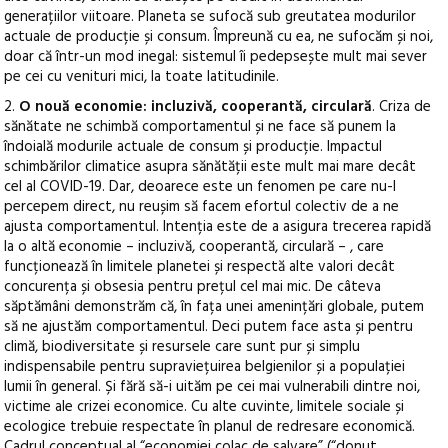
generațiilor viitoare. Planeta se sufocă sub greutatea modurilor
actuale de producție și consum. Împreună cu ea, ne sufocăm și noi,
doar că într-un mod inegal: sistemul îi pedepsește mult mai sever
pe cei cu venituri mici, la toate latitudinile.
2.
O nouă economie: incluzivă, cooperantă, circulară
. Criza de
sănătate ne schimbă comportamentul și ne face să punem la
îndoială modurile actuale de consum și producție. Impactul
schimbărilor climatice asupra sănătății este mult mai mare decât
cel al COVID-19. Dar, deoarece este un fenomen pe care nu-l
percepem direct, nu reușim să facem efortul colectiv de a ne
ajusta comportamentul. Intenția este de a asigura trecerea rapidă
la o altă economie – incluzivă, cooperantă, circulară – , care
funcționează în limitele planetei și respectă alte valori decât
concurența și obsesia pentru prețul cel mai mic. De câteva
săptămâni demonstrăm că, în fața unei amenințări globale, putem
să ne ajustăm comportamentul. Deci putem face asta și pentru
climă, biodiversitate și resursele care sunt pur și simplu
indispensabile pentru supraviețuirea belgienilor și a populației
lumii în general. Și fără să-i uităm pe cei mai vulnerabili dintre noi,
victime ale crizei economice. Cu alte cuvinte, limitele sociale și
ecologice trebuie respectate în planul de redresare economică.
Cadrul conceptual al “economiei colac de salvare” (“donut