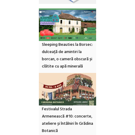
Sleeping Beauties la Borsec:
dulceață de amintiri la
borcan, o cameră obscură și
clătite cu apă minerală
Festivalul Strada
Armenească #10: concerte,
ateliere și întâlniri în Grădina
Botanică