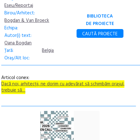
Eseu/Reportaj
Birou/Arhitect:
BIBLIOTECA
Bogdan & Van Broeck
DE PROIECTE
Echipa:
CAUTĂ PROIECTE
Autor(i) text:
Oana Bogdan
Țară:
Belgia
Oraș/Alt loc:
Articol conex:
Dacă noi, arhitecţii, ne dorim cu adevărat să schimbăm oraşul,
trebuie să…