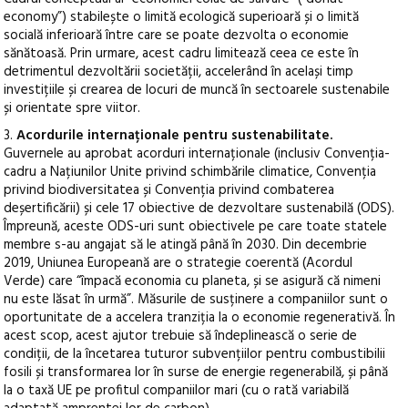
economy”) stabilește o limită ecologică superioară și o limită
socială inferioară între care se poate dezvolta o economie
sănătoasă. Prin urmare, acest cadru limitează ceea ce este în
detrimentul dezvoltării societății, accelerând în același timp
investițiile și crearea de locuri de muncă în sectoarele sustenabile
și orientate spre viitor.
3.
Acordurile internaționale pentru sustenabilitate.
Guvernele au aprobat acorduri internaționale (inclusiv Convenția-
cadru a Națiunilor Unite privind schimbările climatice, Convenția
privind biodiversitatea și Convenția privind combaterea
deșertificării) și cele 17 obiective de dezvoltare sustenabilă (ODS).
Împreună, aceste ODS-uri sunt obiectivele pe care toate statele
membre s-au angajat să le atingă până în 2030. Din decembrie
2019, Uniunea Europeană are o strategie coerentă (Acordul
Verde) care “împacă economia cu planeta, și se asigură că nimeni
nu este lăsat în urmă”. Măsurile de susținere a companiilor sunt o
oportunitate de a accelera tranziția la o economie regenerativă. În
acest scop, acest ajutor trebuie să îndeplinească o serie de
condiții, de la încetarea tuturor subvențiilor pentru combustibilii
fosili și transformarea lor în surse de energie regenerabilă, și până
la o taxă UE pe profitul companiilor mari (cu o rată variabilă