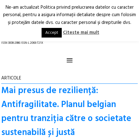
Ne-am actualizat Politica privind prelucrarea datelor cu caracter
Deschide
RO
EN
personal, pentru a asigura informaţii detaliate despre cum folosim
şi protejăm datele dvs. cu caracter personal şi drepturile dvs.
Arhitectură.
Oraș.
Societate.
Citeste mai mult
Accept
revistă online
ISSN 3008-2986 ISSN-L 2069-721X
≡
ARTICOLE
Mai presus de reziliență:
Antifragilitate. Planul belgian
pentru tranziția către o societate
sustenabilă și justă