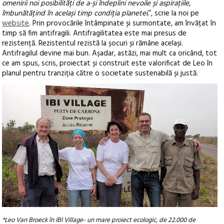
omenirii noi posibilități de a-și îndeplini nevoile și aspirațiile,
îmbunătățind în același timp condiția planetei.
”, scrie la noi pe
website
. Prin provocările întâmpinate și surmontate, am învățat în
timp să fim antifragili. Antifragilitatea este mai presus de
rezistență. Rezistentul rezistă la șocuri și rămâne același.
Antifragilul devine mai bun. Așadar, astăzi, mai mult ca oricând, tot
ce am spus, scris, proiectat și construit este valorificat de Leo în
planul pentru tranziția către o societate sustenabilă și justă.
*Leo Van Broeck în IBI Village- un mare proiect ecologic, de 22.000 de