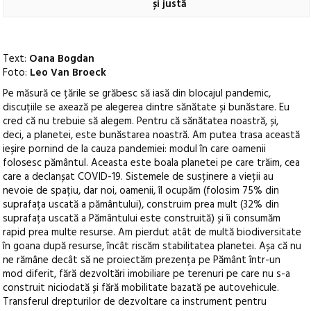
și justă
Text:
Oana Bogdan
Foto:
Leo Van Broeck
Pe măsură ce țările se grăbesc să iasă din blocajul pandemic,
discuțiile se axează pe alegerea dintre sănătate și bunăstare. Eu
cred că nu trebuie să alegem. Pentru că sănătatea noastră, și,
deci, a planetei, este bunăstarea noastră. Am putea trasa această
ieșire pornind de la cauza pandemiei: modul în care oamenii
folosesc pământul. Aceasta este boala planetei pe care trăim, cea
care a declanșat COVID-19.
Sistemele de susținere a vieții au
nevoie de spațiu, dar noi, oamenii, îl ocupăm (folosim 75% din
suprafața uscată a pământului), construim prea mult (32% din
suprafața uscată a Pământului este construită) și îi consumăm
rapid prea multe resurse. Am pierdut atât de multă biodiversitate
în goana după resurse, încât riscăm stabilitatea planetei. Așa că nu
ne rămâne decât să ne proiectăm prezența pe Pământ într-un
mod diferit, fără dezvoltări imobiliare pe terenuri pe care nu s-a
construit niciodată și fără mobilitate bazată pe autovehicule.
Transferul drepturilor de dezvoltare ca instrument pentru