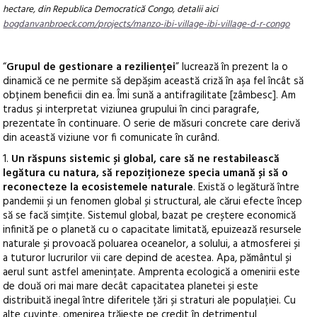
hectare, din Republica Democratică Congo, detalii aici
bogdanvanbroeck.com/projects/manzo-ibi-village-ibi-village-d-r-congo
“
Grupul de gestionare a rezilienței
” lucrează în prezent la o
dinamică ce ne permite să depășim această criză în așa fel încât să
obținem beneficii din ea. Îmi sună a antifragilitate [zâmbesc]. Am
tradus și interpretat viziunea grupului în cinci paragrafe,
prezentate în continuare. O serie de măsuri concrete care derivă
din această viziune vor fi comunicate în curând.
1.
Un răspuns sistemic și global, care să ne restabilească
legătura cu natura, să repoziționeze specia umană și să o
reconecteze la ecosistemele naturale
. Există o legătură între
pandemii și un fenomen global și structural, ale cărui efecte încep
să se facă simțite. Sistemul global, bazat pe creștere economică
infinită pe o planetă cu o capacitate limitată, epuizează resursele
naturale și provoacă poluarea oceanelor, a solului, a atmosferei și
a tuturor lucrurilor vii care depind de acestea. Apa, pământul și
aerul sunt astfel amenințate. Amprenta ecologică a omenirii este
de două ori mai mare decât capacitatea planetei și este
distribuită inegal între diferitele țări și straturi ale populației. Cu
alte cuvinte, omenirea trăiește pe credit în detrimentul