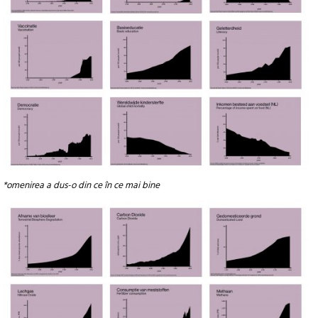
*omenirea a dus-o din ce în ce mai bine