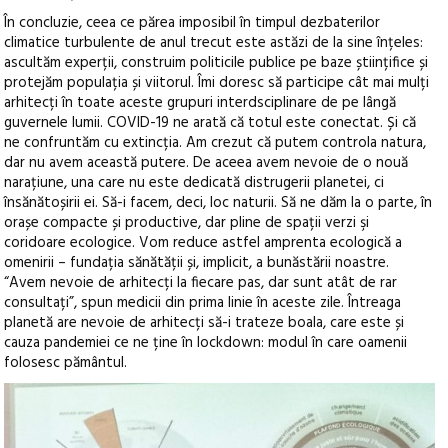
În concluzie, ceea ce părea imposibil în timpul dezbaterilor
climatice turbulente de anul trecut este astăzi de la sine înțeles:
ascultăm experții, construim politicile publice pe baze științifice și
protejăm populația și viitorul. Îmi doresc să participe cât mai mulți
arhitecți în toate aceste grupuri interdsciplinare de pe lângă
guvernele lumii. COVID-19 ne arată că totul este conectat. Și că
ne confruntăm cu extincția. Am crezut că putem controla natura,
dar nu avem această putere. De aceea avem nevoie de o nouă
narațiune, una care nu este dedicată distrugerii planetei, ci
însănătoșirii ei. Să-i facem, deci, loc naturii. Să ne dăm la o parte, în
orașe compacte și productive, dar pline de spații verzi şi
coridoare ecologice. Vom reduce astfel amprenta ecologică a
omenirii – fundația sănătății și, implicit, a bunăstării noastre.
“Avem nevoie de arhitecți la fiecare pas, dar sunt atât de rar
consultați”, spun medicii din prima linie în aceste zile. Întreaga
planetă are nevoie de arhitecți să-i trateze boala, care este și
cauza pandemiei ce ne ține în lockdown: modul în care oamenii
folosesc pământul.