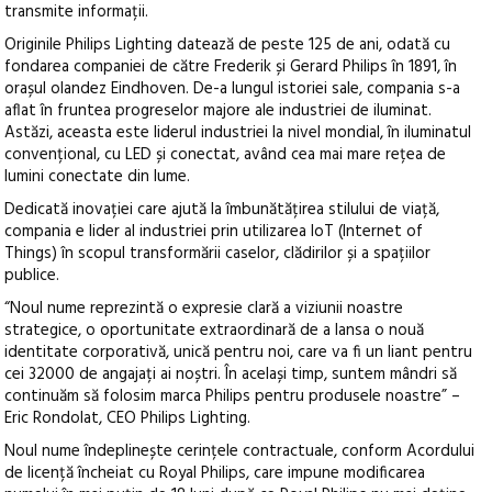
transmite informații.
Originile Philips Lighting datează de peste 125 de ani, odată cu
fondarea companiei de către Frederik și Gerard Philips în 1891, în
orașul olandez Eindhoven. De-a lungul istoriei sale, compania s-a
aflat în fruntea progreselor majore ale industriei de iluminat.
Astăzi, aceasta este liderul industriei la nivel mondial, în iluminatul
convențional, cu LED și conectat, având cea mai mare rețea de
lumini conectate din lume.
Dedicată inovației care ajută la îmbunătățirea stilului de viață,
compania e lider al industriei prin utilizarea IoT (Internet of
Things) în scopul transformării caselor, clădirilor și a spațiilor
publice.
“Noul nume reprezintă o expresie clară a viziunii noastre
strategice, o oportunitate extraordinară de a lansa o nouă
identitate corporativă, unică pentru noi, care va fi un liant pentru
cei 32000 de angajați ai noștri. În același timp, suntem mândri să
continuăm să folosim marca Philips pentru produsele noastre” –
Eric Rondolat, CEO Philips Lighting.
Noul nume îndeplinește cerințele contractuale, conform Acordului
de licență încheiat cu Royal Philips, care impune modificarea