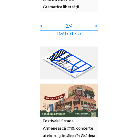
Gramatica libertății
ediție
<
2/4
>
TOATE ȘTIRILE
Festivalul Strada
Armenească #10: concerte,
ateliere și întâlniri în Grădina