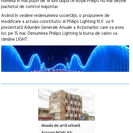
numelui în mai puțin de 18 luni după ce Royal Philips nu mai deține
pachetul de control majoritar.
Având în vedere redenumirea societății, o propunere de
modificare a actului constitutiv al Philips Lighting N.V. va fi
prezentată Adunării Generale Anuale a Acționarilor care va avea
loc pe 15 mai. Denumirea Philips Lighting la bursa de valori va
rămâne LIGHT.
l – Local Design
Anuala de artă urbană
Festivalul Cinemas
 2026
Artown NOW #5:
revine la Eforie Sud 