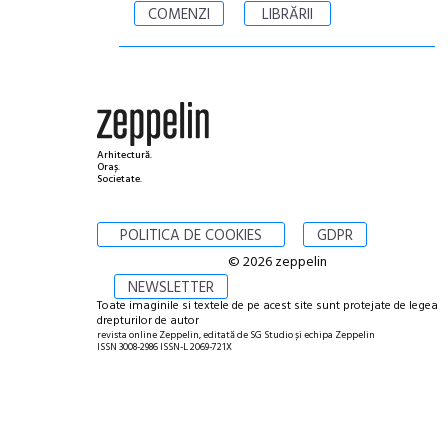
COMENZI
LIBRĂRII
Arhitectură.
Oraș.
Societate.
POLITICA DE COOKIES
GDPR
© 2026 zeppelin
NEWSLETTER
Toate imaginile si textele de pe acest site sunt protejate de legea
drepturilor de autor
revista online Zeppelin, editată de SG Studio și echipa Zeppelin
ISSN 3008-2986 ISSN-L 2069-721X