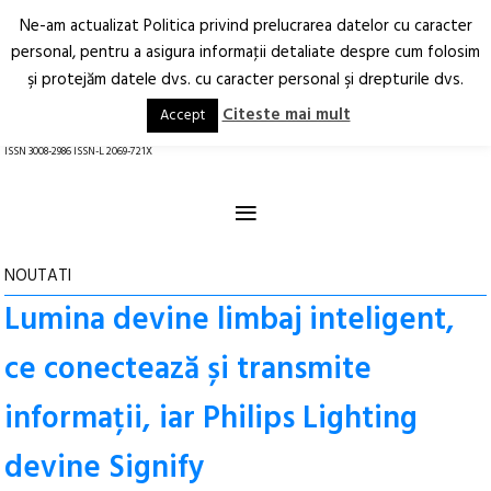
Ne-am actualizat Politica privind prelucrarea datelor cu caracter
Deschide
RO
EN
personal, pentru a asigura informaţii detaliate despre cum folosim
şi protejăm datele dvs. cu caracter personal şi drepturile dvs.
Arhitectură.
Oraș.
Societate.
Citeste mai mult
Accept
revistă online
ISSN 3008-2986 ISSN-L 2069-721X
≡
NOUTATI
Lumina devine limbaj inteligent,
ce conectează și transmite
informații, iar Philips Lighting
devine Signify