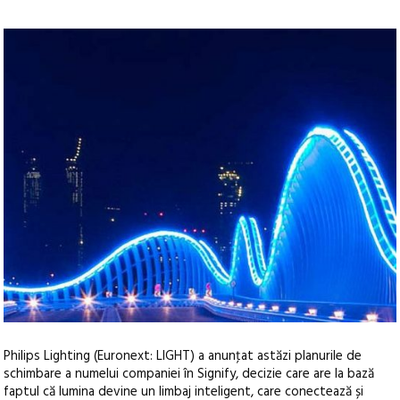
Philips Lighting (Euronext: LIGHT) a anunţat astăzi planurile de
schimbare a numelui companiei în Signify, decizie care are la bază
faptul că lumina devine un limbaj inteligent, care conectează și