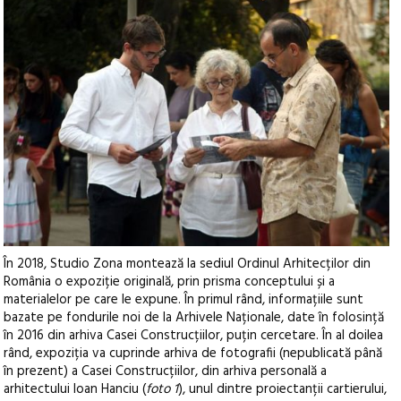
În 2018, Studio Zona montează la sediul Ordinul Arhitecților din
România o expoziție originală, prin prisma conceptului și a
materialelor pe care le expune. În primul rând, informațiile sunt
bazate pe fondurile noi de la Arhivele Naționale, date în folosință
în 2016 din arhiva Casei Construcțiilor, puțin cercetare. În al doilea
rând, expoziția va cuprinde arhiva de fotografii (nepublicată până
în prezent) a Casei Construcțiilor, din arhiva personală a
arhitectului Ioan Hanciu (
foto 1
), unul dintre proiectanții cartierului,