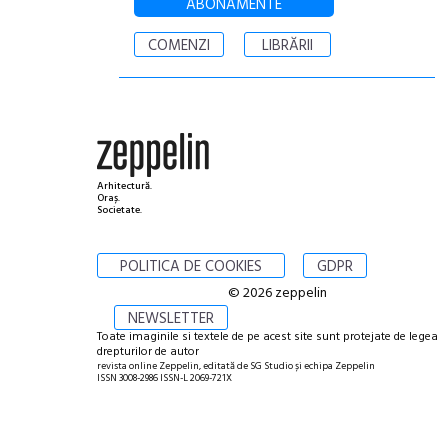
ABONAMENTE
COMENZI
LIBRĂRII
Arhitectură.
Oraș.
Societate.
POLITICA DE COOKIES
GDPR
© 2026 zeppelin
NEWSLETTER
Toate imaginile si textele de pe acest site sunt protejate de legea
drepturilor de autor
revista online Zeppelin, editată de SG Studio și echipa Zeppelin
ISSN 3008-2986 ISSN-L 2069-721X