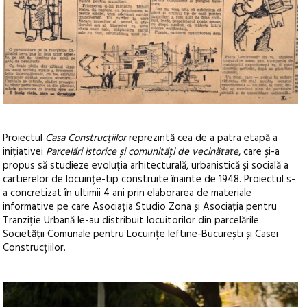
Proiectul
Casa Construcțiilor
reprezintă cea de a patra etapă a
inițiativei
Parcelări istorice și comunități de vecinătate
, care și-a
propus să studieze evoluția arhitecturală, urbanistică și socială a
cartierelor de locuințe-tip construite înainte de 1948. Proiectul s-
a concretizat în ultimii 4 ani prin elaborarea de materiale
informative pe care Asociația Studio Zona și Asociația pentru
Tranziție Urbană le-au distribuit locuitorilor din parcelările
Societății Comunale pentru Locuințe Ieftine-București și Casei
Construcțiilor.