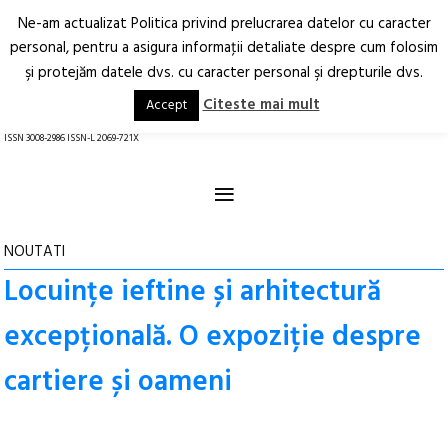
Ne-am actualizat Politica privind prelucrarea datelor cu caracter
Deschide
RO
EN
personal, pentru a asigura informaţii detaliate despre cum folosim
şi protejăm datele dvs. cu caracter personal şi drepturile dvs.
Arhitectură.
Oraș.
Societate.
Citeste mai mult
Accept
revistă online
ISSN 3008-2986 ISSN-L 2069-721X
≡
NOUTATI
Locuințe ieftine și arhitectură
excepțională. O expoziție despre
cartiere și oameni