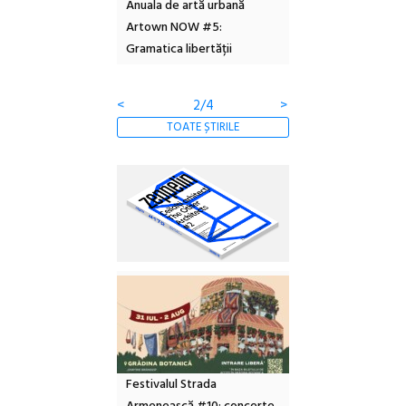
l – Local Design
Anuala de artă urbană
Festivalul Cinemas
 2026
Artown NOW #5:
revine la Eforie Sud 
Gramatica libertății
ediție
<
2/4
>
TOATE ȘTIRILE
Festivalul Strada