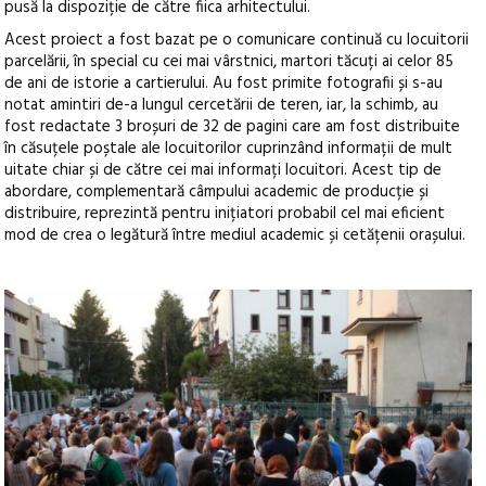
pusă la dispoziție de către fiica arhitectului.
Acest proiect a fost bazat pe o comunicare continuă cu locuitorii
parcelării, în special cu cei mai vârstnici, martori tăcuți ai celor 85
de ani de istorie a cartierului. Au fost primite fotografii și s-au
notat amintiri de-a lungul cercetării de teren, iar, la schimb, au
fost redactate 3 broșuri de 32 de pagini care am fost distribuite
în căsuțele poștale ale locuitorilor cuprinzând informații de mult
uitate chiar și de către cei mai informați locuitori. Acest tip de
abordare, complementară câmpului academic de producție și
distribuire, reprezintă pentru inițiatori probabil cel mai eficient
mod de crea o legătură între mediul academic și cetățenii orașului.