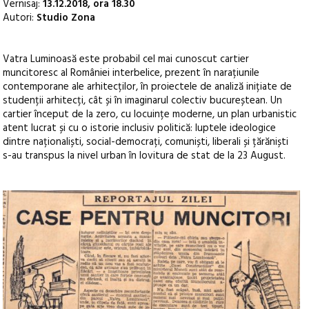
Vernisaj:
13.12.2018, ora 18.30
Autori:
Studio Zona
Vatra Luminoasă este probabil cel mai cunoscut cartier
muncitoresc al României interbelice, prezent în narațiunile
contemporane ale arhitecților, în proiectele de analiză inițiate de
studenții arhitecți, cât și în imaginarul colectiv bucureștean. Un
cartier început de la zero, cu locuințe moderne, un plan urbanistic
atent lucrat și cu o istorie inclusiv politică: luptele ideologice
dintre naționaliști, social-democrați, comuniști, liberali și țărăniști
s-au transpus la nivel urban în lovitura de stat de la 23 August.