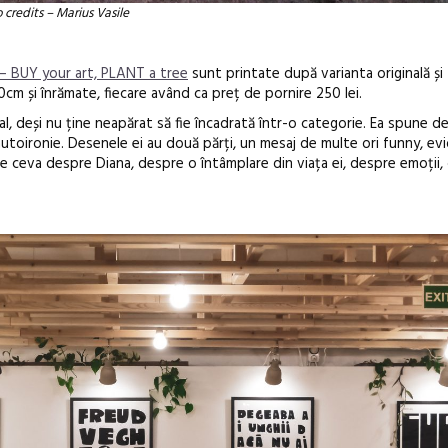
o credits – Marius Vasile
– BUY your art, PLANT a tree
sunt printate după varianta originală și
m și înrămate, fiecare având ca preț de pornire 250 lei.
al, deși nu ține neapărat să fie încadrată într-o categorie. Ea spune d
autoironie. Desenele ei au două părți, un mesaj de multe ori funny, e
e ceva despre Diana, despre o întâmplare din viața ei, despre emoții,