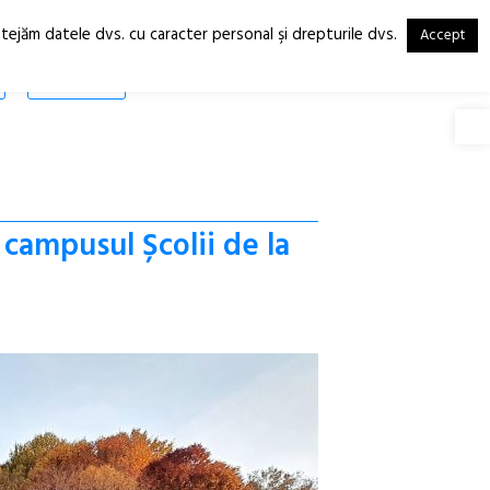
otejăm datele dvs. cu caracter personal şi drepturile dvs.
Accept
RO
EN
SHOP
Deschide
 campusul Școlii de la