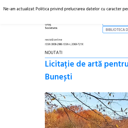
Ne-am actualizat Politica privind prelucrarea datelor cu caracter pe
Arhitectură.
NOI
Oraș.
Societate.
BIBLIOTECA D
revistă online
ISSN 3008-2986 ISSN-L 2069-721X
NOUTATI
Licitație de artă pentr
Bunești