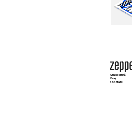
Arhitectură.
Oraș.
Societate.