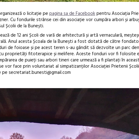
rganizează o licitație pe
pagina sa de Facebook
pentru Asociația Priet
etzner. Cu fondurile strânse cei din asociație vor cumpăra arbori și arb
l Școlii de la Bunești.
izează de 12 ani Școli de vară de arhitectură și artă vernaculară, meșteș
urală. Anul acesta Școala de la Bunești a fost dotată de către fondato
 păduri de foioase și pe acest teren s-au gândit să dezvolte un parc de
 proprietăți fitoterapice și melifere. Aceste fonduri vor fi folosite 
Open Call – 
mpărarea de puieți sau arbori tineri care urmează a fi plantați în aceas
Awards 202
e vor face prin voluntariat al simpatizanților Asociației Prietenii Școlii
rie pe secretariat.bunesti@gmail.com