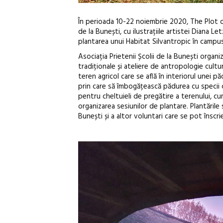
În perioada 10-22 noiembrie 2020, The Plot o
de la Bunești, cu ilustrațiile artistei Diana L
plantarea unui Habitat Silvantropic în campusu
Asociația Prietenii Școlii de la Bunești organ
tradiționale și ateliere de antropologie cult
teren agricol care se află în interiorul unei
prin care să îmbogățească pădurea cu specii cu
pentru cheltuieli de pregătire a terenului, cu
organizarea sesiunilor de plantare. Plantările s
Bunești și a altor voluntari care se pot însc