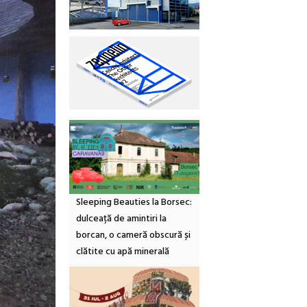
Sleeping Beauties la Borsec:
dulceață de amintiri la
borcan, o cameră obscură și
clătite cu apă minerală