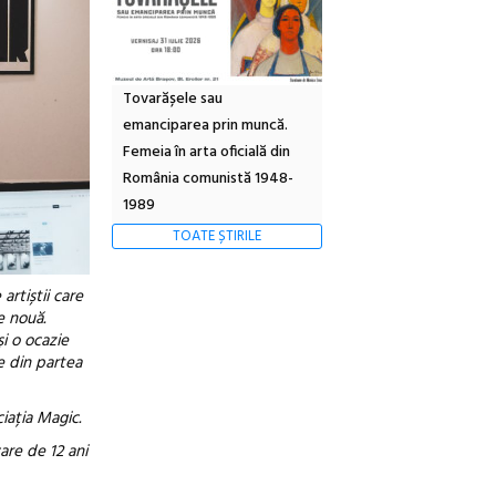
Tovarășele sau
emanciparea prin muncă.
Femeia în arta oficială din
România comunistă 1948-
1989
TOATE ȘTIRILE
artiștii care
e nouă.
și o ocazie
re din partea
iația Magic.
are de 12 ani