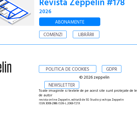
Revista Zeppelin #178
2026
ABONAMENTE
COMENZI
LIBRĂRII
POLITICA DE COOKIES
GDPR
© 2026 zeppelin
NEWSLETTER
Toate imaginile si textele de pe acest site sunt protejate de l
de autor
revista online Zeppelin, editată de SG Studio și echipa Zeppelin
ISSN 3008-2986 ISSN-L 2069-721X