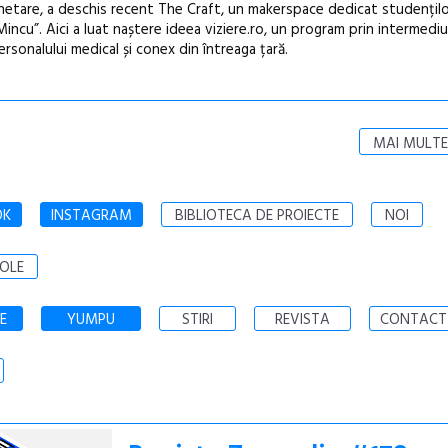
hetare, a deschis recent The Craft, un makerspace dedicat studențil
Mincu”. Aici a luat naștere ideea viziere.ro, un program prin intermediu
rsonalului medical și conex din întreaga țară.
MAI MULTE
OK
INSTAGRAM
BIBLIOTECA DE PROIECTE
NOI
OLE
E
YUMPU
STIRI
REVISTA
CONTACT