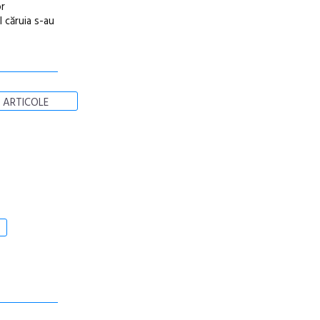
or
l căruia s-au
 ARTICOLE