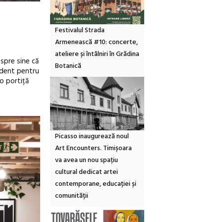
Festivalul Strada
Armenească #10: concerte,
ateliere și întâlniri în Grădina
espre sine că
Botanică
vident pentru
 o portiță
Picasso inaugurează noul
Art Encounters. Timișoara
va avea un nou spațiu
cultural dedicat artei
contemporane, educației și
comunității