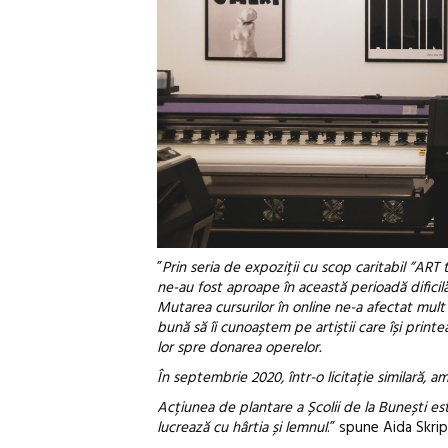
”
Prin seria de expoziții cu scop caritabil ”ART
ne-au fost aproape în această perioadă dificil
Mutarea cursurilor în online ne-a afectat mult ac
bună să îi cunoaștem pe artiștii care își print
lor spre donarea operelor.
În septembrie 2020, într-o licitație similară, 
Acțiunea de plantare a Școlii de la Bunești es
lucrează cu hârtia și lemnul
.” spune Aida Skri