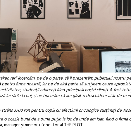
 takeover” încercăm, pe de o parte, să îi prezentăm publicului nostru pe 
ă pentru firma noastră, iar pe de altă parte să susținem cauze apropiat
tivitatea, studenții arhitecți fiind principalii noștri clienți. A fost totu
ează lucrările la noi, și ne bucurăm că am găsit o deschidere atât de ma
am strâns 3700 ron pentru copiii cu afecțiuni oncologice susținuți de Asoc
te o ocazie bună de a pune puțin la loc de unde am luat, fiind o firmă c
pa, manager și membru fondator al THE PLOT.