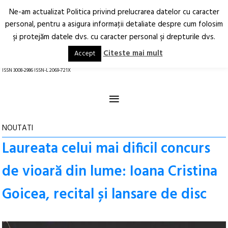
Ne-am actualizat Politica privind prelucrarea datelor cu caracter
Deschide
RO
EN
personal, pentru a asigura informaţii detaliate despre cum folosim
şi protejăm datele dvs. cu caracter personal şi drepturile dvs.
Arhitectură.
Oraș.
Societate.
Citeste mai mult
Accept
revistă online
ISSN 3008-2986 ISSN-L 2069-721X
≡
NOUTATI
Laureata celui mai dificil concurs
de vioară din lume: Ioana Cristina
Goicea, recital și lansare de disc