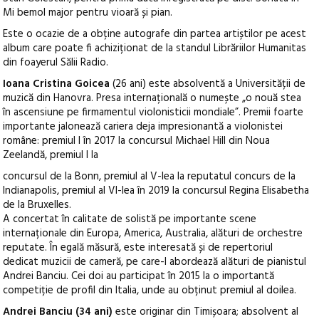
Mi bemol major pentru vioară și pian.
Este o ocazie de a obține autografe din partea artiștilor pe acest
album care poate fi achiziționat de la standul Librăriilor Humanitas
din foayerul Sălii Radio.
Ioana Cristina Goicea
(26 ani) este absolventă a Universității de
muzică din Hanovra. Presa internațională o numește „o nouă stea
în ascensiune pe firmamentul violonisticii mondiale”. Premii foarte
importante jalonează cariera deja impresionantă a violonistei
române: premiul I în 2017 la concursul Michael Hill din Noua
Zeelandă, premiul I la
concursul de la Bonn, premiul al V-lea la reputatul concurs de la
Indianapolis, premiul al VI-lea în 2019 la concursul Regina Elisabetha
de la Bruxelles.
A concertat în calitate de solistă pe importante scene
internaționale din Europa, America, Australia, alături de orchestre
reputate. În egală măsură, este interesată și de repertoriul
dedicat muzicii de cameră, pe care-l abordează alături de pianistul
Andrei Banciu. Cei doi au participat în 2015 la o importantă
competiție de profil din Italia, unde au obținut premiul al doilea.
Andrei Banciu (34 ani)
este originar din Timișoara; absolvent al