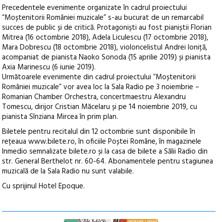
Precedentele evenimente organizate în cadrul proiectului
“Moștenitorii României muzicale” s-au bucurat de un remarcabil
succes de public și de critică. Protagoniști au fost pianiștii Florian
Mitrea (16 octombrie 2018), Adela Liculescu (17 octombrie 2018),
Mara Dobrescu (18 octombrie 2018), violoncelistul Andrei Ioniță,
acompaniat de pianista Naoko Sonoda (15 aprilie 2019) și pianista
Axia Marinescu (6 iunie 2019).
Următoarele evenimente din cadrul proiectului “Moștenitorii
României muzicale” vor avea loc la Sala Radio pe 3 noiembrie –
Romanian Chamber Orchestra, concertmaestru Alexandru
Tomescu, dirijor Cristian Măcelaru și pe 14 noiembrie 2019, cu
pianista Sînziana Mircea în prim plan.
Biletele pentru recitalul din 12 octombrie sunt disponibile în
rețeaua www.bilete.ro, în oficiile Poștei Române, în magazinele
Inmedio semnalizate bilete.ro și la casa de bilete a Sălii Radio din
str. General Berthelot nr. 60-64. Abonamentele pentru stagiunea
muzicală de la Sala Radio nu sunt valabile.
Cu sprijinul Hotel Epoque.