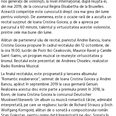
noii generații de violoniști, la nivel internațional, după reușita ei,
din mai 2019, de la concursul Regina Elisabetha de la Bruxelles.
Această competiție este cunoscută drept cea mai grea din lume
pentru violoniști. De asemenea, este o ocazie rară de a asculta un
recital susținut de Ioana Cristina Goicea, și de a aprecia pe
parcursul a 60 minute, talentul și virtuozitatea acestei violoniste,
printre cele mai bune din lume.
Alături de partenerul său de recital, pianistul Andrei Banciu, Ioana
Cristina Goicea propune în cadrul recitalului din 12 octombrie, de
la ora 19.00, lucrări de Piotr Ilici Ceaikovski, Maurice Ravel și Camille
Saint-Saëns, un program muzical ce reunește virtuozitatea și
lirismul. Recitalul este prezentat de Andreea Chiselev, realizator
Radio România Muzical.
La finalul recitalului, este programată și lansarea albumului
“Romantic exuberance”, semnat de Ioana Cristina Goicea și Andrei
Banciu, apărut în septembrie 2019 la casa germană Genuin.
Realizarea acestui disc este parte a premiului primit în 2018, la
Bonn, de Ioana Cristina Goicea la concursul Deutscher
Musikwettbewerb. Un album cu muzică romantică târzie, admirabil
interpretată, pe care se regăsesc lucrări de Richard Strauss și Erich
Wolfgang Korngold, alături de o sonată a compozitorului român
Stan Golestan, pentru prima dată înregistrată pe disc: Sonata în