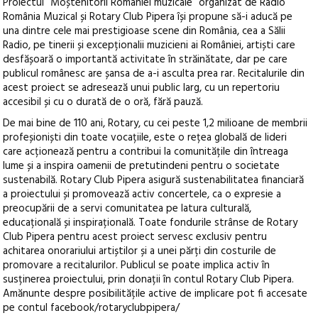
Proiectul “Moștenitorii României muzicale” organizat de Radio
România Muzical și Rotary Club Pipera își propune să-i aducă pe
una dintre cele mai prestigioase scene din România, cea a Sălii
Radio, pe tinerii și excepționalii muzicieni ai României, artiști care
desfășoară o importantă activitate în străinătate, dar pe care
publicul românesc are șansa de a-i asculta prea rar. Recitalurile din
acest proiect se adresează unui public larg, cu un repertoriu
accesibil și cu o durată de o oră, fără pauză.
De mai bine de 110 ani, Rotary, cu cei peste 1,2 milioane de membrii
profeșioniști din toate vocațiile, este o rețea globală de lideri
care acționează pentru a contribui la comunitățile din întreaga
lume și a inspira oamenii de pretutindeni pentru o societate
sustenabilă. Rotary Club Pipera asigură sustenabilitatea financiară
a proiectului și promovează activ concertele, ca o expresie a
preocupării de a servi comunitatea pe latura culturală,
educațională și inspirațională. Toate fondurile strânse de Rotary
Club Pipera pentru acest proiect servesc exclusiv pentru
achitarea onorariului artiștilor și a unei părți din costurile de
promovare a recitalurilor. Publicul se poate implica activ în
susținerea proiectului, prin donații în contul Rotary Club Pipera.
Amănunte despre posibilitățile active de implicare pot fi accesate
pe contul facebook/rotaryclubpipera/