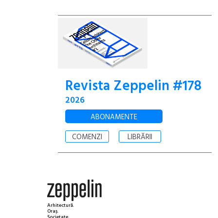
Revista Zeppelin #178
2026
ABONAMENTE
COMENZI
LIBRĂRII
Arhitectură.
Oraș.
Societate.