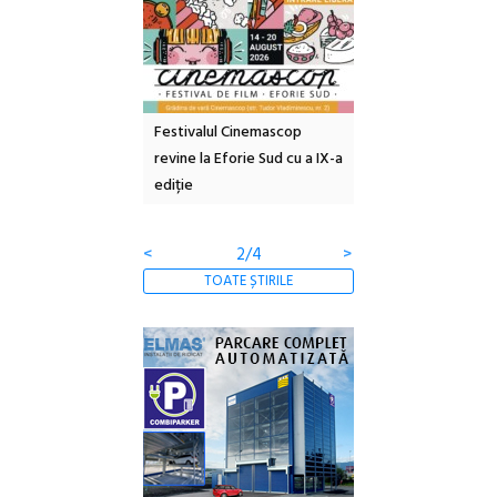
e artă urbană
Festivalul Cinemascop
Sleeping Beauties l
 NOW #5:
revine la Eforie Sud cu a IX-a
dulceață de amintiri
a libertății
ediție
borcan, o cameră ob
clătite cu apă miner
<
2/4
>
TOATE ȘTIRILE