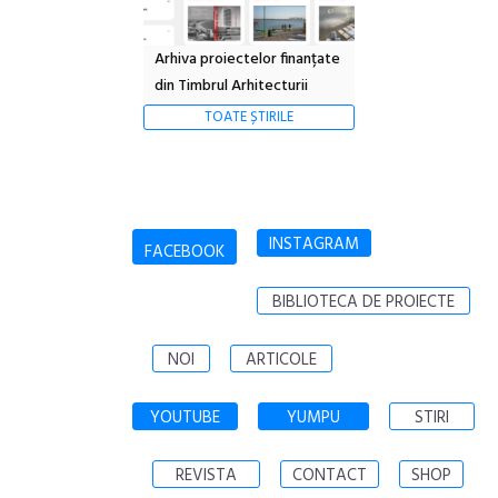
Arhiva proiectelor finanțate
din Timbrul Arhitecturii
TOATE ȘTIRILE
INSTAGRAM
FACEBOOK
BIBLIOTECA DE PROIECTE
NOI
ARTICOLE
YOUTUBE
YUMPU
STIRI
REVISTA
CONTACT
SHOP