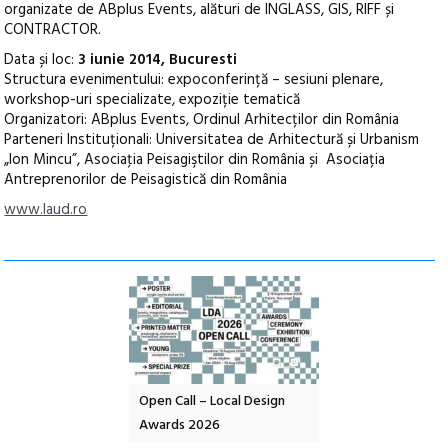
organizate de ABplus Events, alături de INGLASS, GIS, RIFF și
CONTRACTOR.
Data și loc:
3 iunie 2014, Bucuresti
Structura evenimentului: expoconferință – sesiuni plenare,
workshop-uri specializate, expoziție tematică
Organizatori: ABplus Events, Ordinul Arhitecților din România
Parteneri Instituționali: Universitatea de Arhitectură și Urbanism
„Ion Mincu”, Asociaţia Peisagiştilor din România și Asociația
Antreprenorilor de Peisagistică din România
www.laud.ro
nd: POELANDA – parc
Open Call – Local Design
Anuala de artă urba
e și co-creație
Awards 2026
Artown NOW #5: