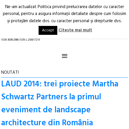
Ne-am actualizat Politica privind prelucrarea datelor cu caracter
Deschide
RO
EN
personal, pentru a asigura informaţii detaliate despre cum folosim
şi protejăm datele dvs. cu caracter personal şi drepturile dvs.
Arhitectură.
Oraș.
Societate.
Citeste mai mult
Accept
revistă online
ISSN 3008-2986 ISSN-L 2069-721X
≡
NOUTATI
LAUD 2014: trei proiecte Martha
Schwartz Partners la primul
eveniment de landscape
architecture din România