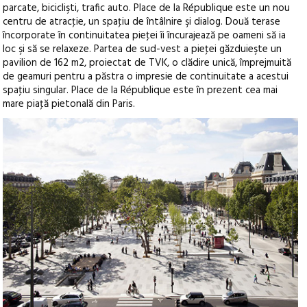
parcate, biciclişti, trafic auto. Place de la République este un nou
centru de atracţie, un spaţiu de întâlnire şi dialog. Două terase
încorporate în continuitatea pieţei îi încurajează pe oameni să ia
loc şi să se relaxeze. Partea de sud-vest a pieţei găzduieşte un
pavilion de 162 m2, proiectat de TVK, o clădire unică, împrejmuită
de geamuri pentru a păstra o impresie de continuitate a acestui
spaţiu singular. Place de la République este în prezent cea mai
mare piaţă pietonală din Paris.