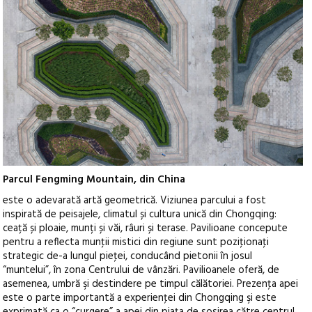
Parcul Fengming Mountain, din China
este o adevarată artă geometrică. Viziunea parcului a fost
inspirată de peisajele, climatul și cultura unică din Chongqing:
ceață și ploaie, munți și văi, râuri și terase. Pavilioane concepute
pentru a reflecta munţii mistici din regiune sunt poziţionaţi
strategic de-a lungul pieţei, conducând pietonii în josul
“muntelui”, în zona Centrului de vânzări. Pavilioanele oferă, de
asemenea, umbră şi destindere pe timpul călătoriei. Prezenţa apei
este o parte importantă a experienţei din Chongqing şi este
exprimată ca o “curgere” a apei din piaţa de sosirea către centrul