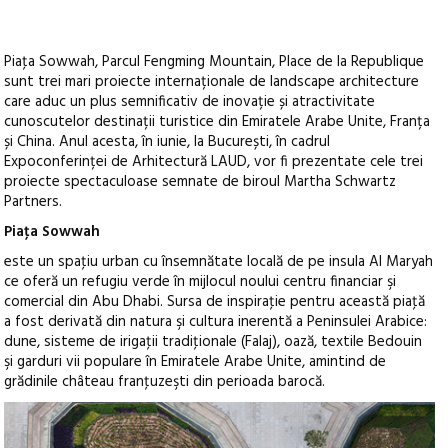
Piaţa Sowwah, Parcul Fengming Mountain, Place de la Republique
sunt trei mari proiecte internaționale de landscape architecture
care aduc un plus semnificativ de inovație și atractivitate
cunoscutelor destinații turistice din Emiratele Arabe Unite, Franța
și China. Anul acesta, în iunie, la București, în cadrul
Expoconferinței de Arhitectură LAUD, vor fi prezentate cele trei
proiecte spectaculoase semnate de biroul Martha Schwartz
Partners.
Piaţa Sowwah
este un spaţiu urban cu însemnătate locală de pe insula Al Maryah
ce oferă un refugiu verde în mijlocul noului centru financiar şi
comercial din Abu Dhabi. Sursa de inspiraţie pentru această piaţă
a fost derivată din natura şi cultura inerentă a Peninsulei Arabice:
dune, sisteme de irigaţii tradiţionale (Falaj), oază, textile Bedouin
şi garduri vii populare în Emiratele Arabe Unite, amintind de
grădinile château franţuzeşti din perioada barocă.