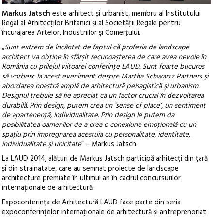
Markus Jatsch
este arhitect și urbanist, membru al Institutului
Regal al Arhitecților Britanici și al Societăţii Regale pentru
încurajarea Artelor, Industriilor şi Comerţului.
„
Sunt extrem de încântat de faptul că profesia de landscape
architect va obţine în sfârşit recunoaşterea de care avea nevoie în
România cu prilejul viitoarei conferinţe LAUD. Sunt foarte bucuros
să vorbesc la acest eveniment despre Martha Schwartz Partners şi
abordarea noastră amplă de arhitectură peisagistică şi urbanism.
Designul trebuie să fie apreciat ca un factor crucial în dezvoltarea
durabilă. Prin design, putem crea un ‘sense of place’, un sentiment
de apartenenţă, individualitate. Prin design le putem da
posibilitatea oamenilor de a crea o conexiune emoţională cu un
spaţiu prin impregnarea acestuia cu personalitate, identitate,
individualitate şi unicitate
” – Markus Jatsch.
La LAUD 2014, alături de Markus Jatsch participă arhitecți din țară
și din strainatate, care au semnat proiecte de landscape
architecture premiate în ultimul an în cadrul concursurilor
internaționale de arhitectură.
Expoconferința de Arhitectură LAUD face parte din seria
expoconferințelor internaționale de arhitectură și antreprenoriat