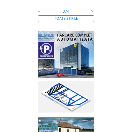
Gramatica libertății
<
2/4
>
TOATE ȘTIRILE