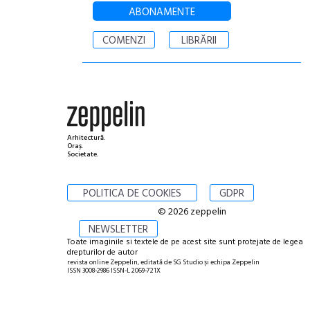
ABONAMENTE
COMENZI
LIBRĂRII
Arhitectură.
Oraș.
Societate.
POLITICA DE COOKIES
GDPR
© 2026 zeppelin
NEWSLETTER
Toate imaginile si textele de pe acest site sunt protejate de legea
drepturilor de autor
revista online Zeppelin, editată de SG Studio și echipa Zeppelin
ISSN 3008-2986 ISSN-L 2069-721X