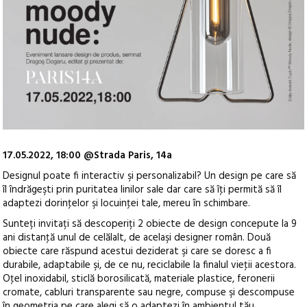
17.05.2022, 18:00 @Strada Paris, 14a
Designul poate fi interactiv şi personalizabil? Un design pe care să
îl îndrăgeşti prin puritatea linilor sale dar care să îţi permită să îl
adaptezi dorinţelor şi locuinţei tale, mereu în schimbare.
Sunteți invitați să descoperiți 2 obiecte de design concepute la 9
ani distanţă unul de celălalt, de acelaşi designer român. Două
obiecte care răspund acestui deziderat şi care se doresc a fi
durabile, adaptabile şi, de ce nu, reciclabile la finalul vieţii acestora.
Oţel inoxidabil, sticlă borosilicată, materiale plastice, feronerii
cromate, cabluri transparente sau negre, compuse şi descompuse
în geometria pe care alegi să o adaptezi în ambientul tău.