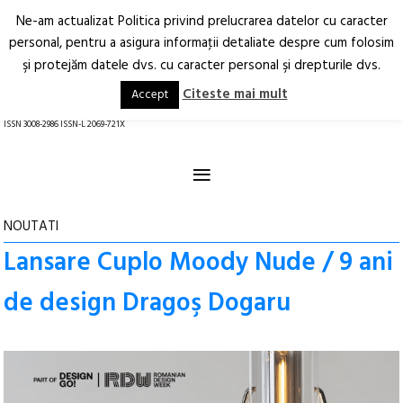
Ne-am actualizat Politica privind prelucrarea datelor cu caracter
Deschide
RO
EN
personal, pentru a asigura informaţii detaliate despre cum folosim
şi protejăm datele dvs. cu caracter personal şi drepturile dvs.
Arhitectură.
Oraș.
Societate.
Citeste mai mult
Accept
revistă online
ISSN 3008-2986 ISSN-L 2069-721X
≡
NOUTATI
Lansare Cuplo Moody Nude / 9 ani
de design Dragoş Dogaru