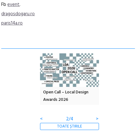
Fb
event
.
dragosdogaru.ro
paris14a.ro
nd: POELANDA – parc
Open Call – Local Design
Anuala de artă urba
e și co-creație
Awards 2026
Artown NOW #5:
Gramatica libertății
<
2/4
>
TOATE ȘTIRILE