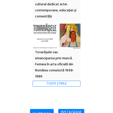
cultural dedicat artei
contemporane, educației și
comunității
Tovarășele sau
emanciparea prin muncă.
Femeia în arta oficială din
România comunistă 1948-
1989
TOATE ȘTIRILE
INSTAGRAM