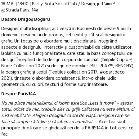
18 MAI | 18:00 | Party: Sofa Social Club / Design, je t’aime!
@Strada Paris, 14a
Despre Dragoş Dogaru
Designer multidisciplinar, activează în Bucureşti de peste 9 ani în
domeniul designului de produs, cel textil şi cât şi al designului
grafic. Un focus pe o abordare multidisciplinară, integrând
aspectele designului interactiv și customizabil de către utilizator,
laolaltă cu multifuncționalitatea, care stau la baza conceptului de
design. Începând de la design corpuri de iluminat (lămpile Cuplo™,
Nude Collection 2021) și design de mobilier (BILLIPLAY™, BENCHY)
la design grafic şi textil (Textiles collection 2017, #opartdeco
2021), țintește o abordare consistentă, într-o cheie ludic
geometrică, cu culori, texturi și forme surprinzătoare.
Despre Paris14A
Nu ne place materialismul, ci iubim estetica. „Less is more” – așadar
totul, oricât de mic, trebuie ales cu grijă. Calitatea nu este elitism, ci
sustenabilitate. Alegem designul ca stil de viață, designul care ne
face să simțim că trăim și că iubim cu adevărat
. – Acestea sunt
principiile după care se ghidează cei de la PARIS14A în tot ceea ce
fac.