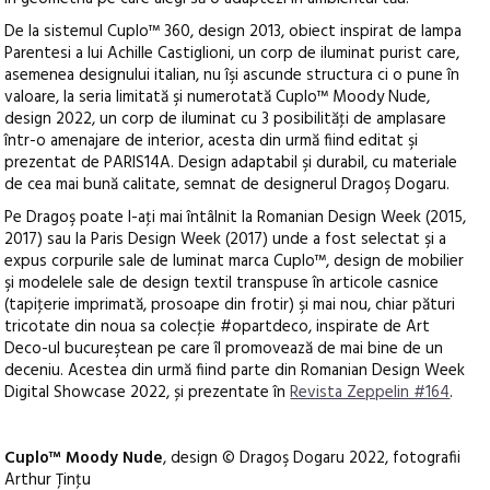
De la sistemul Cuplo™ 360, design 2013, obiect inspirat de lampa
Parentesi a lui Achille Castiglioni, un corp de iluminat purist care,
asemenea designului italian, nu îşi ascunde structura ci o pune în
valoare, la seria limitată şi numerotată Cuplo™ Moody Nude,
design 2022, un corp de iluminat cu 3 posibilităţi de amplasare
într-o amenajare de interior, acesta din urmă fiind editat şi
prezentat de PARIS14A. Design adaptabil şi durabil, cu materiale
de cea mai bună calitate, semnat de designerul Dragoş Dogaru.
Pe Dragoş poate l-aţi mai întâlnit la Romanian Design Week (2015,
2017) sau la Paris Design Week (2017) unde a fost selectat şi a
expus corpurile sale de luminat marca Cuplo™, design de mobilier
şi modelele sale de design textil transpuse în articole casnice
(tapiţerie imprimată, prosoape din frotir) şi mai nou, chiar pături
tricotate din noua sa colecţie #opartdeco, inspirate de Art
Deco-ul bucureştean pe care îl promovează de mai bine de un
deceniu. Acestea din urmă fiind parte din Romanian Design Week
Digital Showcase 2022, și prezentate în
Revista Zeppelin #164
.
Cuplo™ Moody Nude
, design © Dragoş Dogaru 2022, fotografii
Arthur Ţinţu