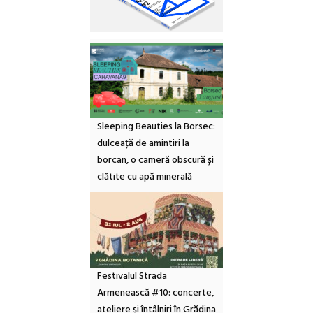
Sleeping Beauties la Borsec:
dulceață de amintiri la
borcan, o cameră obscură și
clătite cu apă minerală
Festivalul Strada
Armenească #10: concerte,
ateliere și întâlniri în Grădina