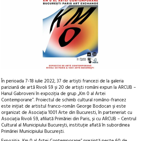
În perioada 7-18 iulie 2022, 37 de artiști francezi de la galeria
pariziană de artă Rivoli 59 şi 20 de artişti români expun la ARCUB –
Hanul Gabroveni în expoziţia de grup „Km 0 al Artei
Contemporane”.
Proiectul de schimb cultural româno-francez
este iniţiat de artistul franco-român George Bodocan şi este
organizat de Asociaţia 1001 Arte din Bucuresti, în parteneriat cu
Asociația Rivoli 59, afiliată Primăriei din Paris, și cu ARCUB – Centrul
Cultural al Municipiului Bucureşti, instituție aflată în subordinea
Primăriei Municipiului Bucureşti.