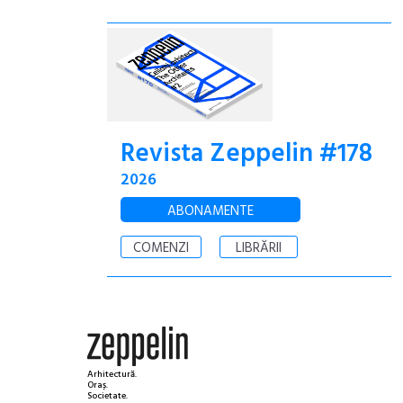
Revista Zeppelin #178
2026
ABONAMENTE
COMENZI
LIBRĂRII
Arhitectură.
Oraș.
Societate.