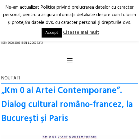
Ne-am actualizat Politica privind prelucrarea datelor cu caracter
Deschide
RO
EN
personal, pentru a asigura informaţii detaliate despre cum folosim
şi protejăm datele dvs. cu caracter personal şi drepturile dvs.
Arhitectură.
Oraș.
Societate.
Citeste mai mult
Accept
revistă online
ISSN 3008-2986 ISSN-L 2069-721X
≡
NOUTATI
„Km 0 al Artei Contemporane”.
Dialog cultural româno-francez, la
București și Paris