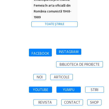
Femeia în arta oficială din
România comunistă 1948-
1989
TOATE ȘTIRILE
INSTAGRAM
FACEBOOK
BIBLIOTECA DE PROIECTE
NOI
ARTICOLE
YOUTUBE
YUMPU
STIRI
REVISTA
CONTACT
SHOP