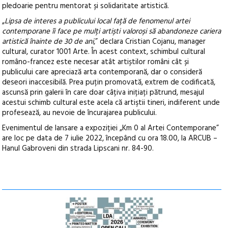
pledoarie pentru mentorat și solidaritate artistică.
„
Lipsa de interes a publicului local față de fenomenul artei
contemporane îi face pe mulți artiști valoroși să abandoneze cariera
artistică înainte de 30 de ani
,” declara Cristian Cojanu, manager
cultural, curator 1001 Arte. În acest context, schimbul cultural
româno-francez este necesar atât artiștilor români cât și
publicului care apreciază arta contemporană, dar o consideră
deseori inaccesibilă. Prea puțin promovată, extrem de codificată,
ascunsă prin galerii în care doar câțiva inițiați pătrund, mesajul
acestui schimb cultural este acela că artiştii tineri, indiferent unde
profesează, au nevoie de încurajarea publicului.
Evenimentul de lansare a expoziției „Km 0 al Artei Contemporane”
are loc pe data de 7 iulie 2022, începând cu ora 18.00, la ARCUB –
Hanul Gabroveni din strada Lipscani nr. 84-90.