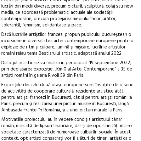
Expoziţia „Km 0 al Artei Contemporane” prezintă peste 60 de
lucrări din medii diverse, precum pictură, sculptură, colaj sau new
media, ce abordează problematici actuale ale societăţii
contemporane, precum protejarea mediului înconjurător,
toleranță, feminism, solidaritate și pace.
Dacă lucrările artiștilor francezi propun publicului bucureștean o
incursiune în diversitatea artei contemporane europene printr-o
explozie de ritm și culoare, lumină și mișcare, lucrările artiștilor
români reiau tema Bestiarului artistic, adaptată anului 2022.
Dialogul artistic se va finaliza în perioada 2-19 septembrie 2022,
prin deplasarea expoziției „Km 0 al Artei Contemporane” a 35 de
artiști români în galeria Rivoli 59 din Paris.
Expozițiile din cele două oraşe europene sunt însoțite de o serie
de activități de cooperare culturală: rezidențe artistice atât
pentru artiști francezi în București, cât și pentru artiști români la
Paris, precum şi realizarea unei picturi murale în Bucureşti, lângă
Ambasada Franței în România, și a unei picturi murale la Paris.
Motivațiile proiectului au în vedere condiția artistului tânăr
român, marcată de lipsuri financiare, dar și de oportunități într-o
societate caracterizată de numeroase tulburări sociale. În acest
context, opt artiști consacrați vor fi alături de tinerii artişti ca o