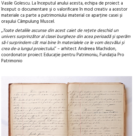
Vasile Golescu. La începutul anului acesta, echipa de proiect a
început o documentare şi o valorificare în mod creativ a acestor
materiale ca parte a patrimoniului imaterial ce aparține casei și
orașului Câmpulung Muscel.
„
Toate detaliile ascunse din acest caiet de rețete deschid un
univers surprinzător al clasei burgheze din acea perioadă şi sperăm
să-l surprindem cât mai bine în materialele ce le vom dezvălui și
crea de-a lungul proiectului.
” – arhitect Andreea Machidon,
coordonator proiect Educaţie pentru Patrimoniu, Fundaţia Pro
Patrimonio