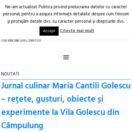
Ne-am actualizat Politica privind prelucrarea datelor cu caracter
Deschide
RO
EN
personal, pentru a asigura informaţii detaliate despre cum folosim
şi protejăm datele dvs. cu caracter personal şi drepturile dvs.
Arhitectură.
Oraș.
Societate.
Citeste mai mult
Accept
revistă online
ISSN 3008-2986 ISSN-L 2069-721X
≡
NOUTATI
Jurnal culinar Maria Cantili Golescu
– rețete, gusturi, obiecte și
experimente la Vila Golescu din
Câmpulung