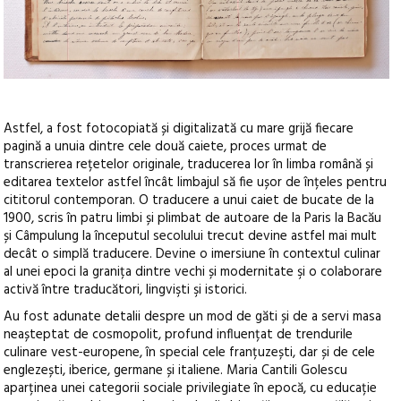
Astfel, a fost fotocopiată și digitalizată cu mare grijă fiecare
pagină a unuia dintre cele două caiete, proces urmat de
transcrierea rețetelor originale, traducerea lor în limba română și
editarea textelor astfel încât limbajul să fie ușor de înțeles pentru
cititorul contemporan. O traducere a unui caiet de bucate de la
1900, scris în patru limbi și plimbat de autoare de la Paris la Bacău
și Câmpulung la începutul secolului trecut devine astfel mai mult
decât o simplă traducere. Devine o imersiune în contextul culinar
al unei epoci la granița dintre vechi și modernitate şi o colaborare
activă între traducători, lingvişti şi istorici.
Au fost adunate detalii despre un mod de găti și de a servi masa
neașteptat de cosmopolit, profund influențat de trendurile
culinare vest-europene, în special cele franțuzești, dar și de cele
englezești, iberice, germane și italiene. Maria Cantili Golescu
aparținea unei categorii sociale privilegiate în epocă, cu educație