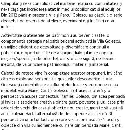
Câmpulung ne-a consolidat cel mai bine relația cu comunitatea și
ne-a câștigat încrederea atât în mediul copiilor cât și al adulților.
Din 2012 până-n prezent Vila și Parcul Golescu au găzduit o serie
deosebit de diversă de ateliere, evenimente și întâlniri ce-au
inclus.
Activitățile și atelierele de patrimoniu au devenit astfel o
componentă aproape nelipsită oricărei activități la Vila Golescu,
un mijloc eficient de dezvoltare și diversificare continuă a
publicului, o oportunitate de a sprijini dialogul între copii și
meșteri/specialiști de orice fel, dar și o cale sigură, de fiecare
inedită, de valorificare a patrimoniului material și imaterial.
Caietul de rețete vine în completare acestor propuneri, invitând
către o explorare senzorială a gusturilor descoperite la Vila
Golescu și o identificare a influențelor locale și europene ce au
modelat viața Mariei Cantili Golescu. Tot acesta oferă și o
perspectivă asupra contextului familiei Golescu din acea perioadă
și invită la asocierea creativă dintre gust, poveste și utilitate prin
obiectele vechi din casă și obiecte nou create, menite să susțină
actul culinar. Harta alternativă de descoperire a casei oferă
perspectiva unui tur ludic prin care vizitatorul asociază locuri și
obiecte din vilă cu momentele culinare din perioada Mariei Cantili