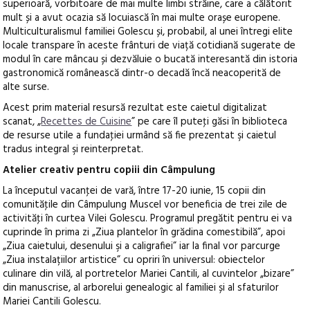
superioară, vorbitoare de mai multe limbi străine, care a călătorit
mult și a avut ocazia să locuiască în mai multe orașe europene.
Multiculturalismul familiei Golescu și, probabil, al unei întregi elite
locale transpare în aceste frânturi de viață cotidiană sugerate de
modul în care mâncau și dezvăluie o bucată interesantă din istoria
gastronomică românească dintr-o decadă încă neacoperită de
alte surse.
Acest prim material resursă rezultat este caietul digitalizat
scanat, „
Recettes de Cuisine
” pe care îl puteţi găsi în biblioteca
de resurse utile a fundaţiei urmând să fie prezentat şi caietul
tradus integral şi reinterpretat.
Atelier creativ pentru copiii din Câmpulung
La începutul vacanţei de vară, între 17-20 iunie, 15 copii din
comunităţile din Câmpulung Muscel vor beneficia de trei zile de
activităţi în curtea Vilei Golescu. Programul pregătit pentru ei va
cuprinde în prima zi „Ziua plantelor în grădina comestibilă”, apoi
„Ziua caietului, desenului şi a caligrafiei” iar la final vor parcurge
„Ziua instalațiilor artistice” cu opriri în universul: obiectelor
culinare din vilă, al portretelor Mariei Cantili, al cuvintelor „bizare”
din manuscrise, al arborelui genealogic al familiei și al sfaturilor
Mariei Cantili Golescu.