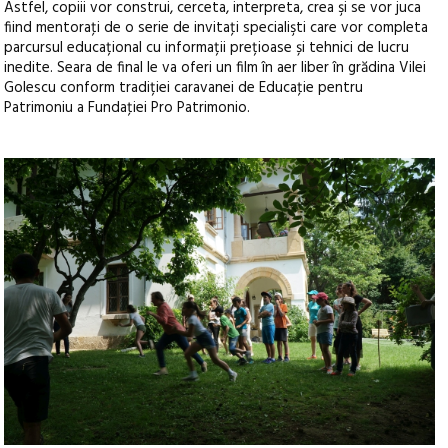
Astfel, copiii vor construi, cerceta, interpreta, crea şi se vor juca
fiind mentoraţi de o serie de invitaţi specialişti care vor completa
parcursul educațional cu informații prețioase și tehnici de lucru
inedite. Seara de final le va oferi un film în aer liber în grădina Vilei
Golescu conform tradiției caravanei de Educaţie pentru
Patrimoniu a Fundaţiei Pro Patrimonio.