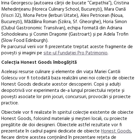
Irina Georgescu (autoarea cărții de bucate ”Carpathia”), Cristina
Mehedințeanu (Horeca Culinary School, București), Mara Oană
(Viscri 32), Mona Petre (Ierburi Uitate), Alex Petricean (Noua,
București), Mădălina Roman (Szikra, Sf. Gheorghe), Horia Simon
(Clubul Gastronomic Transilvan), echipa formată din Adriana
Sohodoleanu și Cosmin Dragomir (Gastroart) și pe Adela Trofin
(Slow Food Edinburgh).
Pe parcursul verii vor fi prezentate treptat aceste fragmente de
poveşti şi imagini pe
site-ul Fundaţiei Pro Patrimonio
.
Colecţia Honest Goods îmbogăţită
Aceleași resurse culinare și elemente din viața Mariei Cantili
Golescu vor fi totodată baza realizării unei noi colecții de obiecte
Honest Goods dedicate acestor descoperiri. Copii și adulți
deopotrivă vor experimenta de-a lungul proiectului rețete și
povești asociate lor prin jocuri, concursuri, provocări și proiecte
practice.
Obiectele vor fi realizate în spiritul colecție existente de obiecte
Honest Goods, folosind materiale și meșteri locali, cu proiecte
pregătite de doi designeri. Obiectele astfel rezultate vor fi
prezentate în cadrul paginii dedicate de obiecte
Honest Goods
,
fiecare dintre acestea conținând în prezentare rețeta de