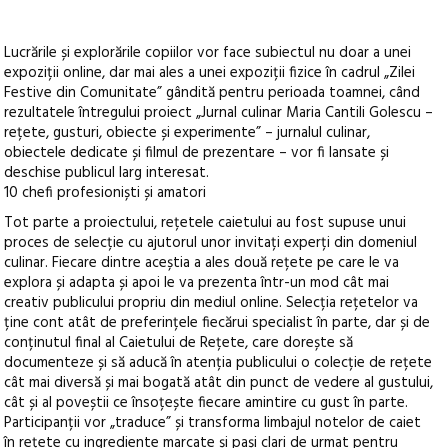
Lucrările și explorările copiilor vor face subiectul nu doar a unei
expoziții online, dar mai ales a unei expoziții fizice în cadrul „Zilei
Festive din Comunitate” gândită pentru perioada toamnei, când
rezultatele întregului proiect „Jurnal culinar Maria Cantili Golescu –
rețete, gusturi, obiecte și experimente” – jurnalul culinar,
obiectele dedicate și filmul de prezentare – vor fi lansate și
deschise publicul larg interesat.
10 chefi profesioniști și amatori
Tot parte a proiectului, rețetele caietului au fost supuse unui
proces de selecție cu ajutorul unor invitați experți din domeniul
culinar. Fiecare dintre aceștia a ales două rețete pe care le va
explora și adapta și apoi le va prezenta într-un mod cât mai
creativ publicului propriu din mediul online. Selecția rețetelor va
ține cont atât de preferințele fiecărui specialist în parte, dar și de
conținutul final al Caietului de Rețete, care dorește să
documenteze și să aducă în atenția publicului o colecție de rețete
cât mai diversă și mai bogată atât din punct de vedere al gustului,
cât și al poveștii ce însoțește fiecare amintire cu gust în parte.
Participanții vor „traduce” și transforma limbajul notelor de caiet
în rețete cu ingrediente marcate și pași clari de urmat pentru