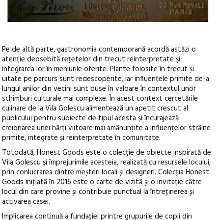
Pe de altă parte, gastronomia contemporană acordă astăzi o
atenție deosebită rețetelor din trecut reinterpretate şi
integrarea lor în meniurile oferite. Plante folosite în trecut și
uitate pe parcurs sunt redescoperite, iar influențele primite de-a
lungul anilor din vecini sunt puse în valoare în contextul unor
schimburi culturale mai complexe. În acest context cercetările
culinare de la Vila Golescu alimentează un apetit crescut al
publicului pentru subiecte de tipul acesta și încurajează
creionarea unei hărți viitoare mai amănunțite a influențelor străine
primite, integrate și reinterpretate în comunitate.
Totodată, Honest Goods este o colecție de obiecte inspirată de
Vila Golescu și împrejurimile acesteia, realizată cu resursele locului,
prin conlucrarea dintre meșteri locali și designeri. Colecţia Honest
Goods iniţiată în 2016 este o carte de vizită și o invitație către
locul din care provine şi contribuie punctual la întreținerea și
activarea casei.
Implicarea continuă a fundaţiei printre grupurile de copii din