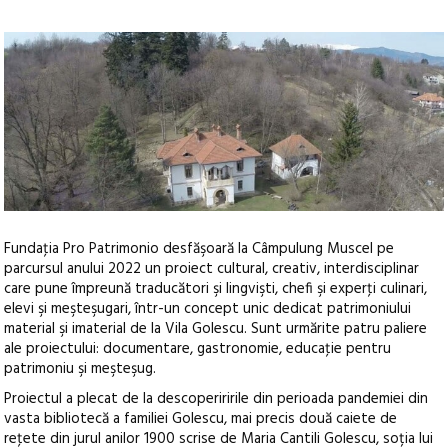
Fundaţia Pro Patrimonio desfăşoară la Câmpulung Muscel pe
parcursul anului 2022 un proiect cultural, creativ, interdisciplinar
care pune împreună traducători şi lingvişti, chefi şi experţi culinari,
elevi şi meşteşugari, într-un concept unic dedicat patrimoniului
material şi imaterial de la Vila Golescu.
Sunt urmărite patru paliere
ale proiectului: documentare, gastronomie, educaţie pentru
patrimoniu şi meşteşug.
Proiectul a plecat de la descoperiririle din perioada pandemiei din
vasta bibliotecă a familiei Golescu, mai precis două caiete de
reţete din jurul anilor 1900 scrise de Maria Cantili Golescu, soția lui