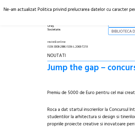
Ne-am actualizat Politica privind prelucrarea datelor cu caracter pe
Arhitectură.
NOI
Oraș.
Societate.
BIBLIOTECA D
revistă online
ISSN 3008-2986 ISSN-L 2069-721X
NOUTATI
Jump the gap – concurs
Premiu de 5000 de Euro pentru cel mai creat
Roca a dat startul inscrierilor la Concursul I
studentilor la arhitectura si design si tineri
propriile proiecte creative si inovatoare pen