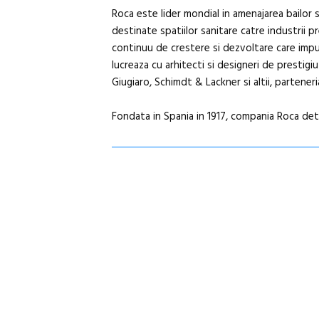
Roca este lider mondial in amenajarea bailor si
destinate spatiilor sanitare catre industrii p
continuu de crestere si dezvoltare care impun
lucreaza cu arhitecti si designeri de presti
Giugiaro, Schimdt & Lackner si altii, partener
Fondata in Spania in 1917, compania Roca deti