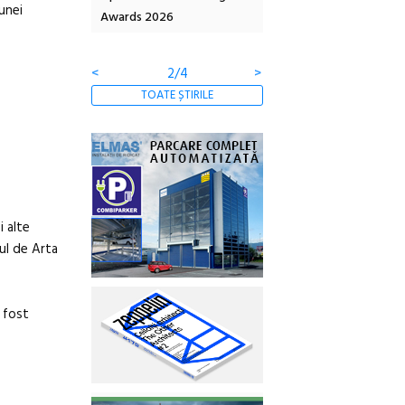
unei
co-creație
Awards 2026
Artown NOW #5:
Gramatica libertății
<
2/4
>
TOATE ȘTIRILE
i alte
ul de Arta
a fost