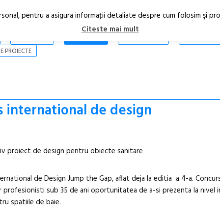
rsonal, pentru a asigura informaţii detaliate despre cum folosim şi pr
Citeste mai mult
ARTICOLE
STIRI
REVISTA PRINT
CONTACT
E PROIECTE
 international de design
iv proiect de design pentru obiecte sanitare
nternational de Design Jump the Gap, aflat deja la editia a 4-a. Concur
lor profesionisti sub 35 de ani oportunitatea de a-si prezenta la nivel 
tru spatiile de baie.
În curând: P