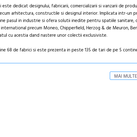
 este dedicat designului, fabricarii, comercializarii si vanzarii de prod
recum arhitectura, constructile si designul interior. Implicata intr-un 
e pasul in industrie si ofera solutii inedite pentru spatiile sanitare,
giu international precum Moneo, Chipperfield, Herzog & de Meuron, Be
iatul cu acestia dand nastere unor colectii exclusiviste.
ne 68 de fabrici si este prezenta in peste 135 de tari de pe 5 contin
MAI MULTE