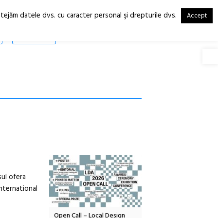
otejăm datele dvs. cu caracter personal şi drepturile dvs.
Accept
RO
EN
SHOP
Deschide
sul ofera
international
OELANDA – parc
Open Call – Local Design
Anuala de artă urbană