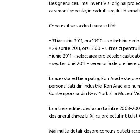
Designerul celui mai inventiv si original proi
ceremonii speciale, in cadrul targului intern
Concursul se va desfasura astfel:
• 31 ianuarie 2011, ora 13:00 – se incheie per
• 29 aprilie 2011, ora 13:00 – ultima zi pentru
• iunie 2011 – selectarea proiectelor castigatoa
• septembrie 2011 – ceremonia de premiere pen
La aceasta editie a patra, Ron Arad este pres
personalitati din industrie. Ron Arad are nu
Contemporana din New York si la Muzeul Vict
La a treia editie, desfasurata intre 2008-2009
designerul chinez Li Xi, cu proiectul intitulat
Mai multe detalii despre concurs puteti acc