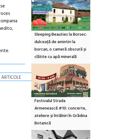
use
proces
 compania
nedito,
Sleeping Beauties la Borsec:
dulceață de amintiri la
borcan, o cameră obscură și
ente.
clătite cu apă minerală
 ARTICOLE
Festivalul Strada
Armenească #10: concerte,
ateliere și întâlniri în Grădina
Botanică