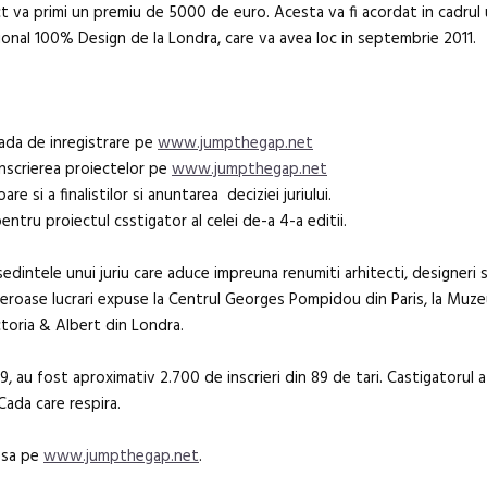
ect va primi un premiu de 5000 de euro. Acesta va fi acordat in cadrul 
de poezie și 
ational 100% Design de la Londra, care va avea loc in septembrie 2011.
ioada de inregistrare pe
www.jumpthegap.net
 inscrierea proiectelor pe
www.jumpthegap.net
re si a finalistilor si anuntarea deciziei juriului.
tru proiectul csstigator al celei de-a 4-a editii.
edintele unui juriu care aduce impreuna renumiti arhitecti, designeri s
meroase lucrari expuse la Centrul Georges Pompidou din Paris, la Muze
oria & Albert din Londra.
, au fost aproximativ 2.700 de inscrieri din 89 de tari. Castigatorul 
 Cada care respira.
esa pe
www.jumpthegap.net
.