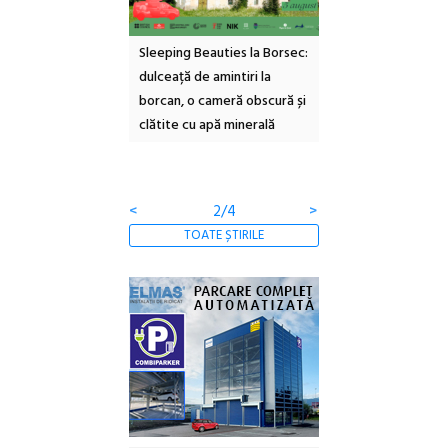
ul Cinemascop
Sleeping Beauties la Borsec:
Festivalul Strada
 Eforie Sud cu a IX-a
dulceață de amintiri la
Armenească #10: c
borcan, o cameră obscură și
ateliere și întâlniri 
clătite cu apă minerală
Botanică
<
2/4
>
TOATE ȘTIRILE