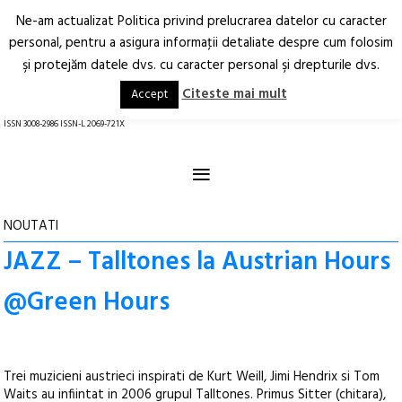
Ne-am actualizat Politica privind prelucrarea datelor cu caracter
Deschide
RO
EN
personal, pentru a asigura informaţii detaliate despre cum folosim
şi protejăm datele dvs. cu caracter personal şi drepturile dvs.
Arhitectură.
Oraș.
Societate.
Citeste mai mult
Accept
revistă online
ISSN 3008-2986 ISSN-L 2069-721X
≡
NOUTATI
JAZZ – Talltones la Austrian Hours
@Green Hours
Trei muzicieni austrieci inspirati de Kurt Weill, Jimi Hendrix si Tom
Waits au infiintat in 2006 grupul Talltones. Primus Sitter (chitara),