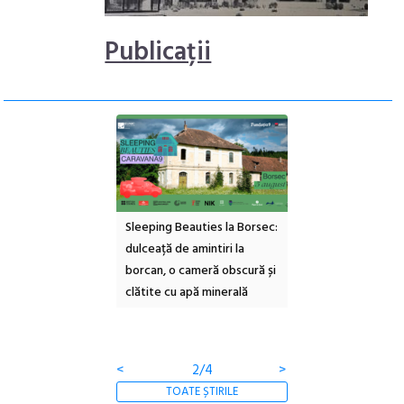
Publicații
ul Cinemascop
Sleeping Beauties la Borsec:
Festivalul Strada
 Eforie Sud cu a IX-a
dulceață de amintiri la
Armenească #10: c
borcan, o cameră obscură și
ateliere și întâlniri 
clătite cu apă minerală
Botanică
<
2/4
>
TOATE ȘTIRILE