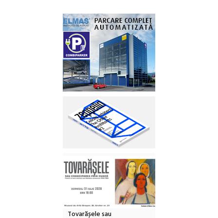
Tovarășele sau