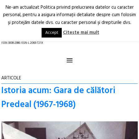
Ne-am actualizat Politica privind prelucrarea datelor cu caracter
Deschide
RO
EN
personal, pentru a asigura informaţii detaliate despre cum folosim
şi protejăm datele dvs. cu caracter personal şi drepturile dvs.
Arhitectură.
Oraș.
Societate.
Citeste mai mult
Accept
revistă online
ISSN 3008-2986 ISSN-L 2069-721X
≡
ARTICOLE
Istoria acum: Gara de călători
Predeal (1967-1968)