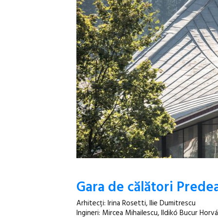
Gara de călători Predea
Arhitecți: Irina Rosetti, Ilie Dumitrescu
Ingineri: Mircea Mihailescu, Ildikó Bucur Horv