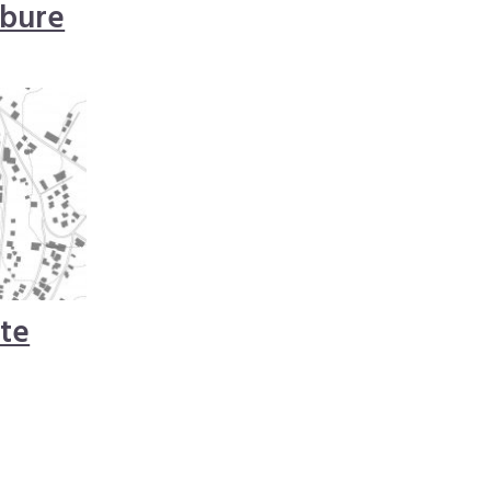
lbure
ate