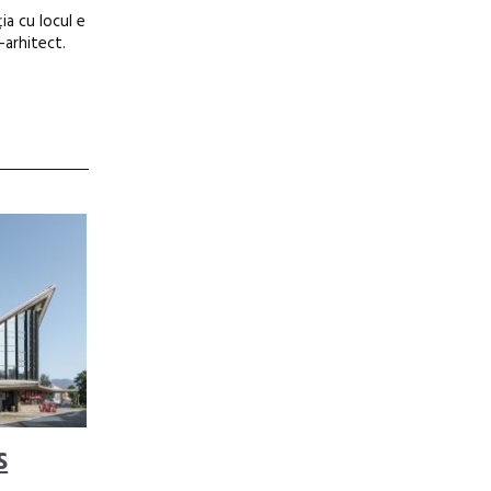
ia cu locul e
-arhitect.
s