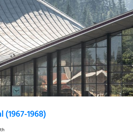
l (1967-1968)
áth