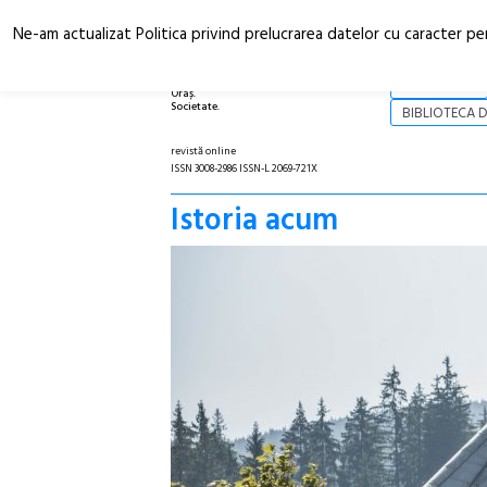
Ne-am actualizat Politica privind prelucrarea datelor cu caracter pe
Arhitectură.
NOI
Oraș.
Societate.
BIBLIOTECA D
revistă online
ISSN 3008-2986 ISSN-L 2069-721X
Istoria acum