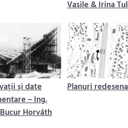
Vasile & Irina Tu
ații și date
Planuri redesen
entare – Ing.
ó Bucur Horváth