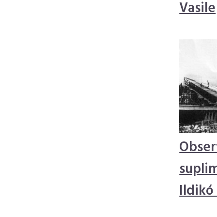
Vasile
Observ
suplim
Ildik