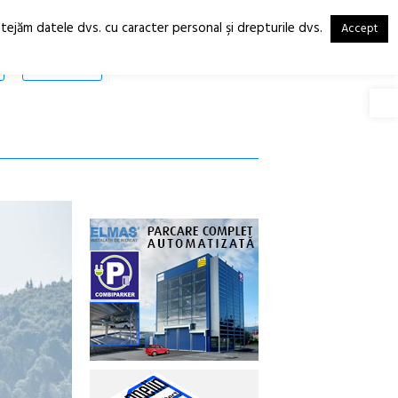
otejăm datele dvs. cu caracter personal şi drepturile dvs.
Accept
RO
EN
SHOP
Deschide