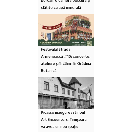
borcan, o cameră obscură și
clătite cu apă minerală
Festivalul Strada
Armenească #10: concerte,
ateliere și întâlniri în Grădina
Botanică
Picasso inaugurează noul
Art Encounters. Timișoara
va avea un nou spațiu