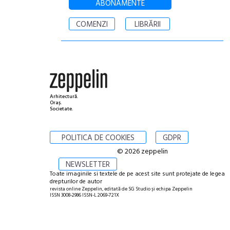
ABONAMENTE
COMENZI
LIBRĂRII
Arhitectură.
Oraș.
Societate.
POLITICA DE COOKIES
GDPR
© 2026 zeppelin
NEWSLETTER
Toate imaginile si textele de pe acest site sunt protejate de legea
drepturilor de autor
revista online Zeppelin, editată de SG Studio și echipa Zeppelin
ISSN 3008-2986 ISSN-L 2069-721X