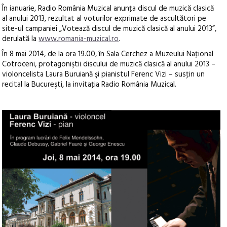
În ianuarie, Radio România Muzical anunţa discul de muzică clasică
al anului 2013, rezultat al voturilor exprimate de ascultători pe
site-ul campaniei „Votează discul de muzică clasică al anului 2013”,
derulată la
www.romania-muzical.ro
.
În 8 mai 2014, de la ora 19.00, în Sala Cerchez a Muzeului Naţional
Cotroceni, protagoniştii discului de muzică clasică al anului 2013 –
violoncelista Laura Buruiană şi pianistul Ferenc Vizi – susţin un
recital la Bucureşti, la invitaţia Radio România Muzical.