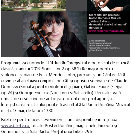
Programul va cuprinde atât lucrări înregistrate pe discul de muzică
clasică al anului 2013: Sonata nr.2 op.58 în Re major pentru
violoncel şi pian de Felix Mendelssohn, precum şi un Cântec fără
cuvinte al aceluiaşi compozitor, cât şi opusuri semnate de Claude
Debussy (Sonata pentru violoncel şi pian), Gabriel Fauré (Elegia
op.24) şi George Enescu (Nocturna şi Saltarello). Recitalul va fi
urmat de o sesiune de autografe oferite de protagonişti.
Înregistrarea recitalului poate fi ascultată la Radio România Muzical
marţi, 13 mai, de la ora 19.30.
Biletele pentru acest eveniment sunt disponibile în reţeaua
www.bilete.ro
, oficiile Poştei Române, magazinele Inmedio şi
Germanos şi la Sala Radio. Preţul unui bilet: 25 lei.