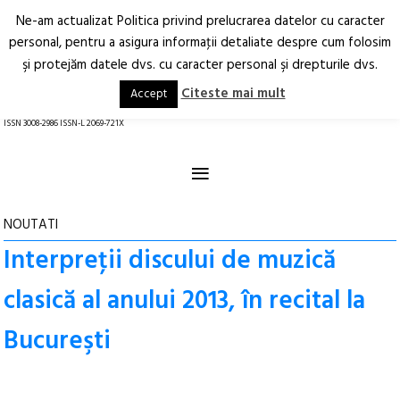
Ne-am actualizat Politica privind prelucrarea datelor cu caracter
Deschide
RO
EN
personal, pentru a asigura informaţii detaliate despre cum folosim
şi protejăm datele dvs. cu caracter personal şi drepturile dvs.
Arhitectură.
Oraș.
Societate.
Citeste mai mult
Accept
revistă online
ISSN 3008-2986 ISSN-L 2069-721X
≡
NOUTATI
Interpreţii discului de muzică
clasică al anului 2013, în recital la
Bucureşti