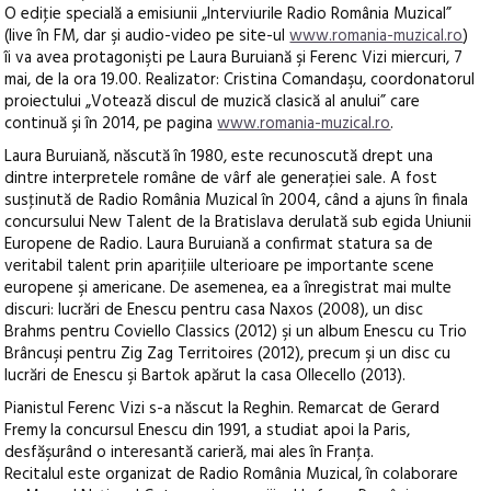
O ediţie specială a emisiunii „Interviurile Radio România Muzical”
(live în FM, dar şi audio-video pe site-ul
www.romania-muzical.ro
)
îi va avea protagonişti pe Laura Buruiană şi Ferenc Vizi miercuri, 7
mai, de la ora 19.00. Realizator: Cristina Comandaşu, coordonatorul
proiectului „Votează discul de muzică clasică al anului” care
continuă şi în 2014, pe pagina
www.romania-muzical.ro
.
Laura Buruiană, născută în 1980, este recunoscută drept una
dintre interpretele române de vârf ale generaţiei sale. A fost
susţinută de Radio România Muzical în 2004, când a ajuns în finala
concursului New Talent de la Bratislava derulată sub egida Uniunii
Europene de Radio. Laura Buruiană a confirmat statura sa de
veritabil talent prin apariţiile ulterioare pe importante scene
europene şi americane. De asemenea, ea a înregistrat mai multe
discuri: lucrări de Enescu pentru casa Naxos (2008), un disc
Brahms pentru Coviello Classics (2012) şi un album Enescu cu Trio
Brâncuşi pentru Zig Zag Territoires (2012), precum şi un disc cu
lucrări de Enescu şi Bartok apărut la casa Ollecello (2013).
Pianistul Ferenc Vizi s-a născut la Reghin. Remarcat de Gerard
Fremy la concursul Enescu din 1991, a studiat apoi la Paris,
desfăşurând o interesantă carieră, mai ales în Franţa.
Recitalul este organizat de Radio România Muzical, în colaborare