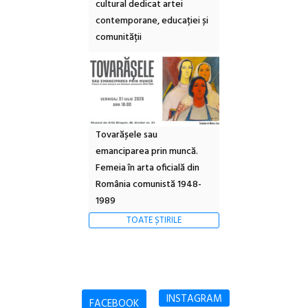
cultural dedicat artei
contemporane, educației și
comunității
Tovarășele sau
emanciparea prin muncă.
Femeia în arta oficială din
România comunistă 1948-
1989
TOATE ȘTIRILE
INSTAGRAM
FACEBOOK