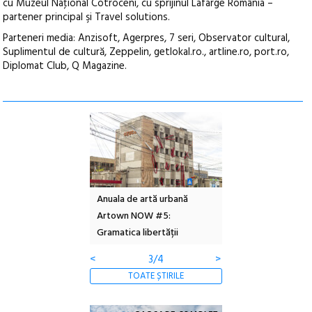
cu Muzeul Naţional Cotroceni, cu sprijinul Lafarge România –
partener principal şi Travel solutions.
Parteneri media: Anzisoft, Agerpres, 7 seri, Observator cultural,
Suplimentul de cultură, Zeppelin, getlokal.ro., artline.ro, port.ro,
Diplomat Club, Q Magazine.
l – Local Design
Anuala de artă urbană
Festivalul Cinemas
 2026
Artown NOW #5:
revine la Eforie Sud 
Gramatica libertății
ediție
<
3/4
>
TOATE ȘTIRILE