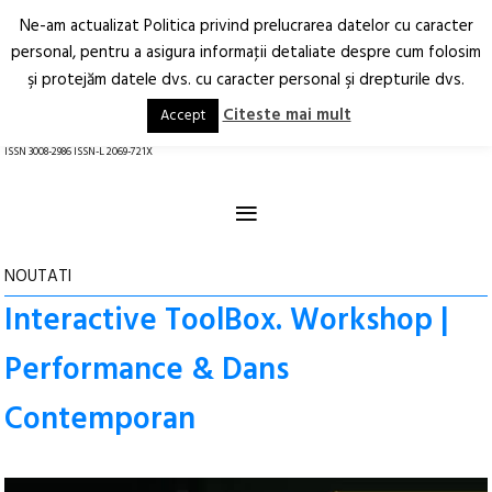
Ne-am actualizat Politica privind prelucrarea datelor cu caracter
Deschide
RO
EN
personal, pentru a asigura informaţii detaliate despre cum folosim
şi protejăm datele dvs. cu caracter personal şi drepturile dvs.
Arhitectură.
Oraș.
Societate.
Citeste mai mult
Accept
revistă online
ISSN 3008-2986 ISSN-L 2069-721X
≡
NOUTATI
Interactive ToolBox. Workshop |
Performance & Dans
Contemporan