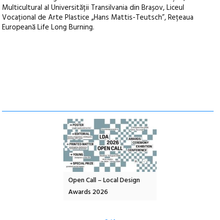
Multicultural al Universității Transilvania din Brașov, Liceul
Vocațional de Arte Plastice „Hans Mattis-Teutsch”, Rețeaua
Europeană Life Long Burning.
nd: POELANDA – parc
Open Call – Local Design
Anuala de artă urba
e și co-creație
Awards 2026
Artown NOW #5:
Gramatica libertății