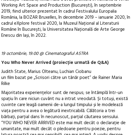
Working Art Space and Production (București), în septembrie
2019, fiind ulterior prezentat în cadrul Festivalului Europalia
România, la BOZAR Bruxelles, în decembrie 2019 – ianuarie 2020, în
cadrul eXplore festival 2020, la Muzeul Național al Literaturii
Române în București, la Universitatea Națională de Arte George
Enescu din Iași, în 2022.
19 octombrie, 19:00 @ Cinematograful ASTRA
You Who Never Arrived (proiecție urmată de Q&A)
Judith State, Marius Olteanu, Luchian Ciobanu
un film bazat pe „Scrisori către un tânăr poet” de Rainer Maria
Rilke
Majoritatea experiențelor sunt de nespus; se întâmplă într-un
spațiu în care niciun cuvânt nu a intrat vreodată. Și totuși, există
cuvinte care leagă oamenii de-a lungul timpului și le modelează
viața pentru a avea o legătură inextricabilă. Călătoria a trei
bărbați, parțial dans în necunoscut, parțial căutarea sensului.
“YOU WHO NEVER ARRIVED este mai mult decât o declarație de
umanitate, mai mult decât o pledoarie pentru poezie, pentru