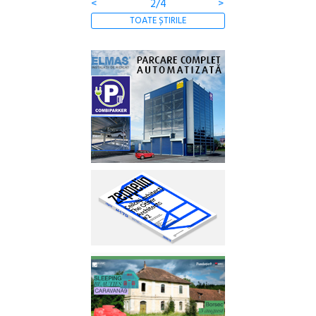
<
2/4
>
TOATE ȘTIRILE