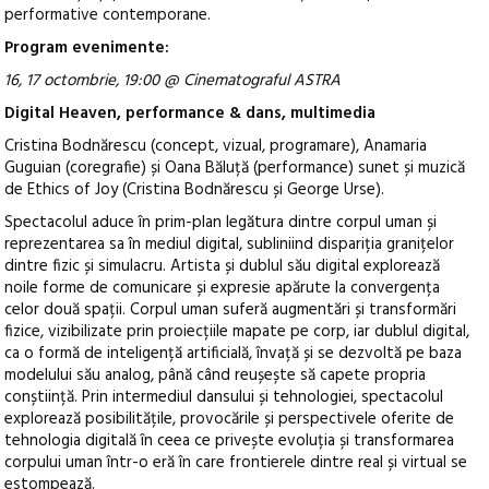
performative contemporane.
Program evenimente:
16, 17 octombrie, 19:00 @
Cinematograful ASTRA
Digital Heaven, performance & dans, multimedia
Cristina Bodnărescu (concept, vizual, programare), Anamaria
Guguian (coregrafie) și Oana Băluță (performance) sunet și muzică
de Ethics of Joy (Cristina Bodnărescu și George Urse).
Spectacolul aduce în prim-plan legătura dintre corpul uman și
reprezentarea sa în mediul digital, subliniind dispariția granițelor
dintre fizic și simulacru. Artista și dublul său digital explorează
noile forme de comunicare și expresie apărute la convergența
celor două spații. Corpul uman suferă augmentări și transformări
fizice, vizibilizate prin proiecțiile mapate pe corp, iar dublul digital,
ca o formă de inteligență artificială, învață și se dezvoltă pe baza
modelului său analog, până când reușește să capete propria
conștiință. Prin intermediul dansului și tehnologiei, spectacolul
explorează posibilitățile, provocările și perspectivele oferite de
tehnologia digitală în ceea ce privește evoluția și transformarea
corpului uman într-o eră în care frontierele dintre real și virtual se
estompează.