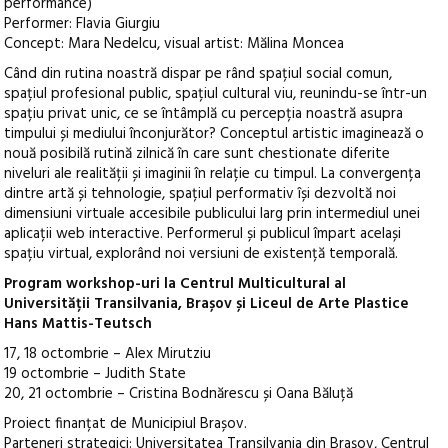
performance)
Performer: Flavia Giurgiu
Concept: Mara Nedelcu, visual artist: Mălina Moncea
Când din rutina noastră dispar pe rând spațiul social comun,
spațiul profesional public, spațiul cultural viu, reunindu-se într-un
spațiu privat unic, ce se întâmplă cu percepția noastră asupra
timpului și mediului înconjurător? Conceptul artistic imaginează o
nouă posibilă rutină zilnică în care sunt chestionate diferite
niveluri ale realității și imaginii în relație cu timpul. La convergența
dintre artă și tehnologie, spațiul performativ își dezvoltă noi
dimensiuni virtuale accesibile publicului larg prin intermediul unei
aplicații web interactive. Performerul și publicul împart același
spațiu virtual, explorând noi versiuni de existență temporală.
Program workshop-uri la Centrul Multicultural al
Universității Transilvania, Brașov și Liceul de Arte Plastice
Hans Mattis-Teutsch
17, 18 octombrie – Alex Mirutziu
19 octombrie – Judith State
20, 21 octombrie – Cristina Bodnărescu și Oana Băluță
Proiect finanțat de Municipiul Brașov.
Parteneri strategici: Universitatea Transilvania din Brașov, Centrul