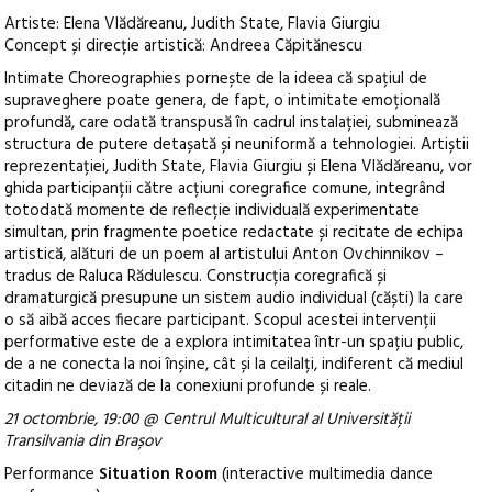
Artiste: Elena Vlădăreanu, Judith State, Flavia Giurgiu
Concept și direcție artistică: Andreea Căpitănescu
Intimate Choreographies pornește de la ideea că spațiul de
supraveghere poate genera, de fapt, o intimitate emoțională
profundă, care odată transpusă în cadrul instalației, subminează
structura de putere detașată și neuniformă a tehnologiei. Artiștii
reprezentației, Judith State, Flavia Giurgiu și Elena Vlădăreanu, vor
ghida participanții către acțiuni coregrafice comune, integrând
totodată momente de reflecție individuală experimentate
simultan, prin fragmente poetice redactate și recitate de echipa
artistică, alături de un poem al artistului Anton Ovchinnikov –
tradus de Raluca Rădulescu. Construcția coregrafică și
dramaturgică presupune un sistem audio individual (căști) la care
o să aibă acces fiecare participant. Scopul acestei intervenții
performative este de a explora intimitatea într-un spațiu public,
de a ne conecta la noi înșine, cât și la ceilalți, indiferent că mediul
citadin ne deviază de la conexiuni profunde și reale.
21 octombrie, 19:00 @ Centrul Multicultural al Universității
Transilvania din Brașov
Performance
Situation Room
(interactive multimedia dance