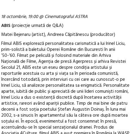
18 octombrie, 19:00 @ Cinematograful ASTRA
ABIS
(proiecție urmată de Q&A)
Matei Bejenaru (artist), Andreea Căpitănescu (producător)
Filmul ABIS explorează personalitatea carismatică a lui Irinel Liciu,
prim-solistă a baletului Operei Române din Bucuresti în anii
’50-’60. Filmat pe peliculă și folosind materiale din Arhiva
Națională de Filme, Agenția de presă Agerpress și arhiva Revistei
Secolul 21, ABIS este un eseu despre condiția artistului și
raporturile acestuia cu arta și viața sa în perioada comunistă,
încercând totodată, prin interviuri cu cei care au cunoscut-o pe
Irinel Liciu, să analizeze personalitatea sa enigmatică. Personalitate
aparte, iubită de public și apreciată de unii lideri comuniști români,
Irinel Liciu a dus o existență discretă după încetarea activității
artistice, rareori având apariții publice. Timp de mai bine de patru
decenii a fost soția poetului Ștefan Augustin Doinaș. În luna mai
2002, s-a sinucis în apartamentul său la câteva ore după moartea
soțului ei. În epocă, evenimentul a fost consemnat în presă,
accentuându-se în special senzaționalul dramei. Produs de
Asociația 4Culture, filmul ABIS a avut premiera în România la WASP