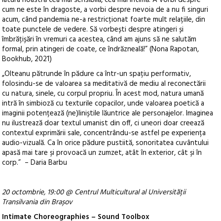
latura noastră cea mai sensibilă, cea mai intimă. A vorbi despre
cum ne este în dragoste, a vorbi despre nevoia de a nu fi singuri
acum, când pandemia ne-a restricționat foarte mult relațiile, din
toate punctele de vedere. Să vorbești despre atingeri și
îmbrățișări în vremuri ca acestea, când am ajuns să ne salutăm
formal, prin atingeri de coate, ce îndrăzneală!” (Nona Rapotan,
Bookhub, 2021)
„Olteanu pătrunde în pădure ca într-un spațiu performativ,
folosindu-se de valoarea sa meditativă de mediu al reconectării
cu natura, sinele, cu corpul propriu. În acest mod, natura umană
intră în simbioză cu texturile copacilor, unde valoarea poetică a
imaginii potențează (ne)liniștile lăuntrice ale personajelor. Imaginea
nu ilustrează doar textul umanist din off, ci uneori doar creează
contextul exprimării sale, concentrându-se astfel pe experiența
audio-vizuală. Ca în orice pădure pustiită, sonoritatea cuvântului
apasă mai tare și provoacă un zumzet, atât în exterior, cât și în
corp.” – Daria Barbu
20 octombrie, 19:00 @ Centrul Multicultural al Universității
Transilvania din Brașov
Intimate Choreographies – Sound Toolbox