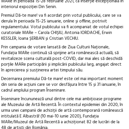
MARe în perioada 15-28 februarie 2021, ca inserție excepțională în
interiorul expoziției Din Senin.
Premiul Dă-te mare! va fi acordat prin votul publicului, care se va
derula în perioada 15-25 ianuarie, online și offline, potrivit
regulamentului. Votul publicului va fi acompaniat de votul echipei
curatoriale MARe – Carola CHIȘIU, Antonia IORDACHE, Erwin
KESSLER, Ioana ȘERBAN și Cristian VECHIU.
Prin campania de votare lansată de Ziua Culturii Naționale,
Fundația MARe continuă să sprijine arta românească actuală, să
revitalizeze scena culturală post-COVID, dar mai ales să deschidă
porțile MARe participării și implicării publicului larg, angajat direct
în aprecierea și susținerea artei timpului său.
Decernarea premiului Dă-te mare! este cel mai important moment
din seria de acțiuni care se vor desfășura între 15 și 31 ianuarie, în
cadrul amplului program Înseninare.
Înseninare încununează unul dintre cele mai ambițioase programe
ale Muzeului de Artă Recentă. În contextul epidemiei din 2020, în
urma unei campanii de achiziții de artă contemporană românească
intitulată E Albastră! (10 mai-10 iunie 2020), Fundația
MARe/Muzeul de Artă Recentă a achiziționat 82 de lucrări de la
48 de artiști din România.