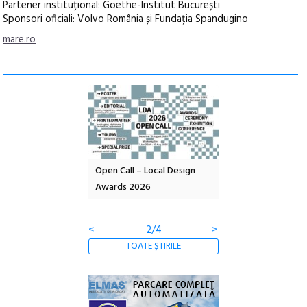
Partener instituțional: Goethe-Institut București
Sponsori oficiali: Volvo România și Fundația Spandugino
mare.ro
nd: POELANDA – parc
Open Call – Local Design
Anuala de artă urba
e și co-creație
Awards 2026
Artown NOW #5:
Gramatica libertății
<
2/4
>
TOATE ȘTIRILE