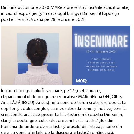
Din luna octombrie 2020 MARe a prezentat lucrările achiziționate,
în cadrul expoziției (și în catalogul bilingv) Din senin! Expoziția
poate fi vizitată până pe 28 februarie 2021.
În cadrul programului Înseninare, pe 17 și 24 ianuarie,
departamentul de programe educative MARe (Elena GHIȚOIU și
Ana LĂZĂRESCU) va susține o serie de tururi și ateliere dedicate
copiilor și adolescenților, care vor aborda teme și motive, tehnici
și materiale artistice prezente la artiștii din expoziția Din Senin,
dar și aspecte geo-culturale, precum harta localităților din
România de unde provin artiștii și orașele din întreaga lume din
care au venit ofertele de la diaspora artistică românească.