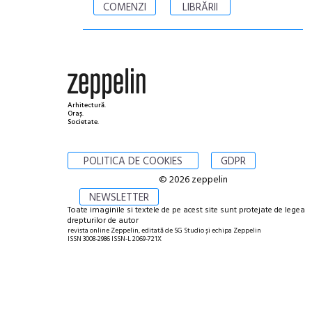
COMENZI
LIBRĂRII
Arhitectură.
Oraș.
Societate.
POLITICA DE COOKIES
GDPR
© 2026 zeppelin
NEWSLETTER
Toate imaginile si textele de pe acest site sunt protejate de legea
drepturilor de autor
revista online Zeppelin, editată de SG Studio și echipa Zeppelin
ISSN 3008-2986 ISSN-L 2069-721X