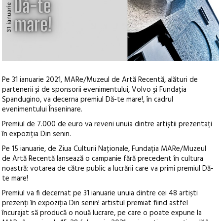
Pe 31 ianuarie 2021, MARe/Muzeul de Artă Recentă, alături de
partenerii și de sponsorii evenimentului, Volvo și Fundația
Spandugino, va decerna premiul Dă-te mare!, în cadrul
evenimentului Înseninare.
Premiul de 7.000 de euro va reveni unuia dintre artiștii prezentați
în expoziția Din senin.
Pe 15 ianuarie, de Ziua Culturii Naționale, Fundația MARe/Muzeul
de Artă Recentă lansează o campanie fără precedent în cultura
noastră: votarea de către public a lucrării care va primi premiul Dă-
te mare!
Premiul va fi decernat pe 31 ianuarie unuia dintre cei 48 artiști
prezenți în expoziția Din senin! artistul premiat fiind astfel
încurajat să producă o nouă lucrare, pe care o poate expune la