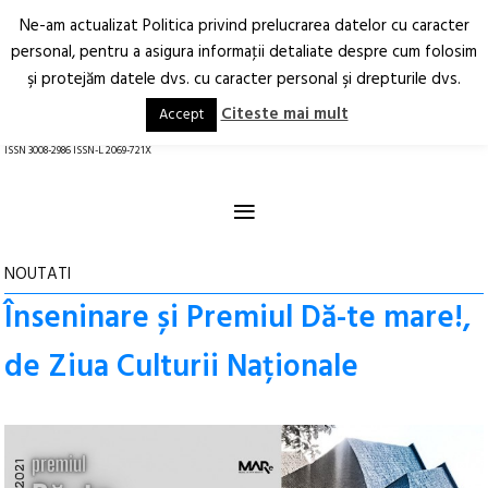
Ne-am actualizat Politica privind prelucrarea datelor cu caracter
Deschide
RO
EN
personal, pentru a asigura informaţii detaliate despre cum folosim
şi protejăm datele dvs. cu caracter personal şi drepturile dvs.
Arhitectură.
Oraș.
Societate.
Citeste mai mult
Accept
revistă online
ISSN 3008-2986 ISSN-L 2069-721X
≡
NOUTATI
Înseninare și Premiul Dă-te mare!,
de Ziua Culturii Naționale