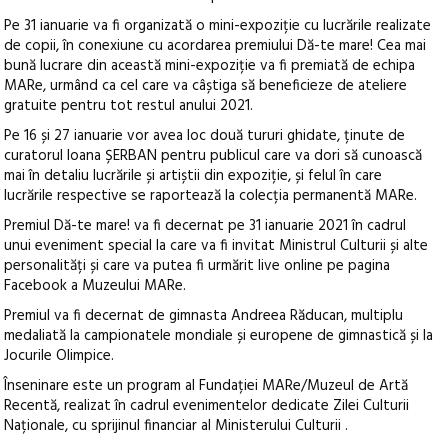
Pe 31 ianuarie va fi organizată o mini-expoziție cu lucrările realizate
de copii, în conexiune cu acordarea premiului Dă-te mare! Cea mai
bună lucrare din această mini-expoziție va fi premiată de echipa
MARe, urmând ca cel care va câștiga să beneficieze de ateliere
gratuite pentru tot restul anului 2021.
Pe 16 și 27 ianuarie vor avea loc două tururi ghidate, ținute de
curatorul Ioana ȘERBAN pentru publicul care va dori să cunoască
mai în detaliu lucrările și artiștii din expoziție, și felul în care
lucrările respective se raportează la colecția permanentă MARe.
Premiul Dă-te mare! va fi decernat pe 31 ianuarie 2021 în cadrul
unui eveniment special la care va fi invitat Ministrul Culturii și alte
personalități și care va putea fi urmărit live online pe pagina
Facebook a Muzeului MARe.
Premiul va fi decernat de gimnasta Andreea Răducan, multiplu
medaliată la campionatele mondiale și europene de gimnastică și la
Jocurile Olimpice.
Înseninare este un program al Fundației MARe/Muzeul de Artă
Recentă, realizat în cadrul evenimentelor dedicate Zilei Culturii
Naționale, cu sprijinul financiar al Ministerului Culturii .