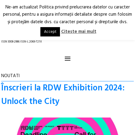
Ne-am actualizat Politica privind prelucrarea datelor cu caracter
Deschide
RO
EN
personal, pentru a asigura informaţii detaliate despre cum folosim
şi protejăm datele dvs. cu caracter personal şi drepturile dvs.
Arhitectură.
Oraș.
Societate.
Citeste mai mult
Accept
revistă online
ISSN 3008-2986 ISSN-L 2069-721X
≡
NOUTATI
Înscrieri la RDW Exhibition 2024:
Unlock the City