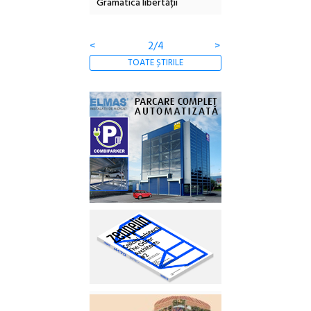
Gramatica libertății
ediție
<
2/4
>
TOATE ȘTIRILE