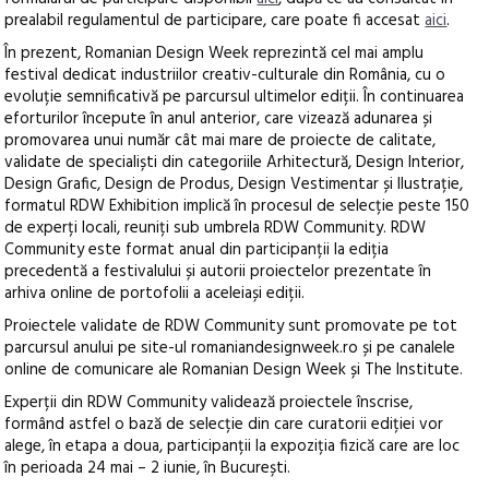
prealabil regulamentul de participare, care poate fi accesat
aici
.
În prezent, Romanian Design Week reprezintă cel mai amplu
festival dedicat industriilor creativ-culturale din România, cu o
evoluție semnificativă pe parcursul ultimelor ediții. În continuarea
eforturilor începute în anul anterior, care vizează adunarea și
promovarea unui număr cât mai mare de proiecte de calitate,
validate de specialiști din categoriile Arhitectură, Design Interior,
Design Grafic, Design de Produs, Design Vestimentar și Ilustrație,
formatul RDW Exhibition implică în procesul de selecție peste 150
de experți locali, reuniți sub umbrela RDW Community. RDW
Community este format anual din participanții la ediția
precedentă a festivalului și autorii proiectelor prezentate în
arhiva online de portofolii a aceleiași ediții.
Proiectele validate de RDW Community sunt promovate pe tot
parcursul anului pe site-ul romaniandesignweek.ro și pe canalele
online de comunicare ale Romanian Design Week și The Institute.
Experții din RDW Community validează proiectele înscrise,
formând astfel o bază de selecție din care curatorii ediției vor
alege, în etapa a doua, participanții la expoziția fizică care are loc
în perioada 24 mai – 2 iunie, în București.