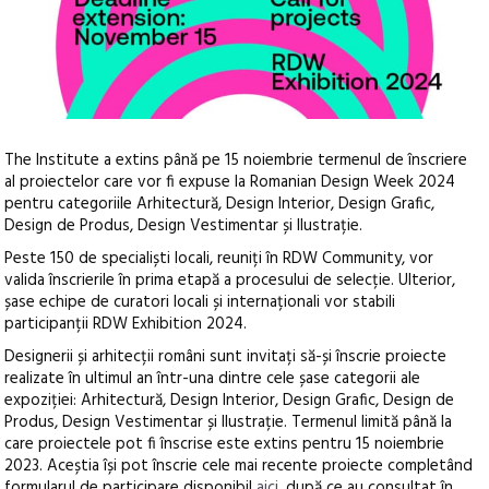
The Institute a extins până pe 15 noiembrie termenul de înscriere
al proiectelor care vor fi expuse la Romanian Design Week 2024
pentru categoriile Arhitectură, Design Interior, Design Grafic,
Design de Produs, Design Vestimentar și Ilustrație.
Peste 150 de specialiști locali, reuniți în RDW Community, vor
valida înscrierile în prima etapă a procesului de selecție. Ulterior,
șase echipe de curatori locali și internaționali vor stabili
participanții RDW Exhibition 2024.
Designerii și arhitecții români sunt invitați să-și înscrie proiecte
realizate în ultimul an într-una dintre cele șase categorii ale
expoziției: Arhitectură, Design Interior, Design Grafic, Design de
Produs, Design Vestimentar și Ilustrație. Termenul limită până la
care proiectele pot fi înscrise este extins pentru 15 noiembrie
2023. Aceștia își pot înscrie cele mai recente proiecte completând
formularul de participare disponibil
aici
, după ce au consultat în