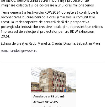
de dialog, demonstrând astfel importanța proceselor de
imaginare colectivă și de co-creare a unui oraș mai prietenos.
Tema generală a festivalului RDW2024 dorește să contribuie la
reconectarea bucureștenilor la oraș și mai ales la comunitățile
acestuia, redescoperite de această dată din perspectiva
potențialului industriilor creative locale și nu reprezintă un criteriu
în procesul de selecție al proiectelor pentru RDW Exhibition
2024.
Echipa de creație: Radu Manelici, Claudia Draghia, Sebastian Pren
romaniandesignweek.ro
l – Local Design
Anuala de artă urbană
Festivalul Cinemas
 2026
Artown NOW #5:
revine la Eforie Sud 