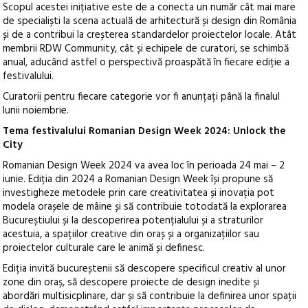
Scopul acestei inițiative este de a conecta un număr cât mai mare
de specialiști la scena actuală de arhitectură și design din România
și de a contribui la creșterea standardelor proiectelor locale. Atât
membrii RDW Community, cât și echipele de curatori, se schimbă
anual, aducând astfel o perspectivă proaspătă în fiecare ediție a
festivalului.
Curatorii pentru fiecare categorie vor fi anunțați până la finalul
lunii noiembrie.
Tema festivalului Romanian Design Week 2024: Unlock the
City
Romanian Design Week 2024 va avea loc în perioada 24 mai – 2
iunie. Ediția din 2024 a Romanian Design Week își propune să
investigheze metodele prin care creativitatea și inovația pot
modela orașele de mâine și să contribuie totodată la explorarea
Bucureștiului și la descoperirea potențialului și a straturilor
acestuia, a spațiilor creative din oraș și a organizațiilor sau
proiectelor culturale care le animă și definesc.
Ediția invită bucureștenii să descopere specificul creativ al unor
zone din oraș, să descopere proiecte de design inedite și
abordări multisicplinare, dar și să contribuie la definirea unor spații