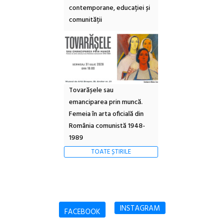
contemporane, educației și
comunității
Tovarășele sau
emanciparea prin muncă.
Femeia în arta oficială din
România comunistă 1948-
1989
TOATE ȘTIRILE
INSTAGRAM
FACEBOOK