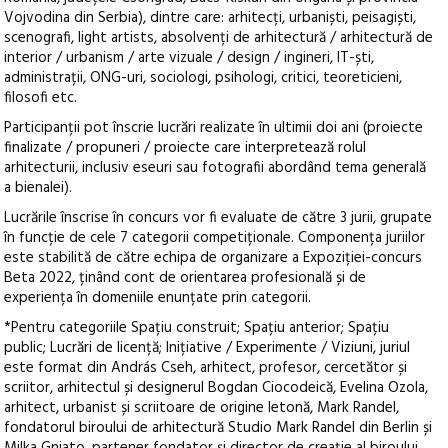
Vojvodina din Serbia), dintre care: arhitecți, urbaniști, peisagiști,
scenografi, light artists, absolvenți de arhitectură / arhitectură de
interior / urbanism / arte vizuale / design / ingineri, IT-ști,
administrații, ONG-uri, sociologi, psihologi, critici, teoreticieni,
filosofi etc.
Participanții pot înscrie lucrări realizate în ultimii doi ani (proiecte
finalizate / propuneri / proiecte care interpretează rolul
arhitecturii, inclusiv eseuri sau fotografii abordând tema generală
a bienalei).
Lucrările înscrise în concurs vor fi evaluate de către 3 jurii, grupate
în funcție de cele 7 categorii competiționale. Componența juriilor
este stabilită de către echipa de organizare a Expoziției-concurs
Beta 2022, ținând cont de orientarea profesională și de
experiența în domeniile enunțate prin categorii.
*Pentru categoriile Spațiu construit; Spațiu anterior; Spațiu
public; Lucrări de licență; Inițiative / Experimente / Viziuni, juriul
este format din András Cseh, arhitect, profesor, cercetător și
scriitor, arhitectul și designerul Bogdan Ciocodeică, Evelina Ozola,
arhitect, urbanist și scriitoare de origine letonă, Mark Randel,
fondatorul biroului de arhitectură Studio Mark Randel din Berlin și
Milka Gnjato, partener fondator și director de creație al biroului