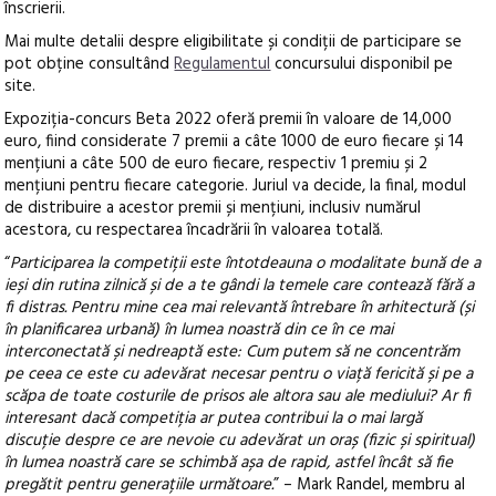
înscrierii.
Mai multe detalii despre eligibilitate și condiții de participare se
pot obține consultând
Regulamentul
concursului disponibil pe
site.
Expoziția-concurs Beta 2022 oferă premii în valoare de 14,000
euro, fiind considerate 7 premii a câte 1000 de euro fiecare și 14
mențiuni a câte 500 de euro fiecare, respectiv 1 premiu și 2
mențiuni pentru fiecare categorie. Juriul va decide, la final, modul
de distribuire a acestor premii și mențiuni, inclusiv numărul
acestora, cu respectarea încadrării în valoarea totală.
“
Participarea la competiții este întotdeauna o modalitate bună de a
ieși din rutina zilnică și de a te gândi la temele care contează fără a
fi distras. Pentru mine cea mai relevantă întrebare în arhitectură (și
în planificarea urbană) în lumea noastră din ce în ce mai
interconectată și nedreaptă este: Cum putem să ne concentrăm
pe ceea ce este cu adevărat necesar pentru o viață fericită și pe a
scăpa de toate costurile de prisos ale altora sau ale mediului? Ar fi
interesant dacă competiția ar putea contribui la o mai largă
discuție despre ce are nevoie cu adevărat un oraș (fizic și spiritual)
în lumea noastră care se schimbă așa de rapid, astfel încât să fie
pregătit pentru generațiile următoare.
” – Mark Randel, membru al