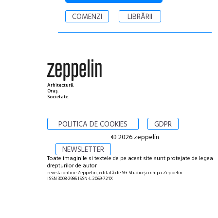
COMENZI
LIBRĂRII
Arhitectură.
Oraș.
Societate.
POLITICA DE COOKIES
GDPR
© 2026 zeppelin
NEWSLETTER
Toate imaginile si textele de pe acest site sunt protejate de legea
drepturilor de autor
revista online Zeppelin, editată de SG Studio și echipa Zeppelin
ISSN 3008-2986 ISSN-L 2069-721X