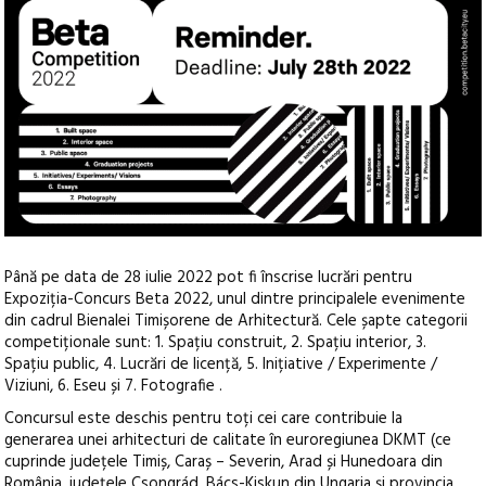
Până pe data de 28 iulie 2022 pot fi înscrise lucrări pentru
Expoziția-Concurs Beta 2022, unul dintre principalele evenimente
din cadrul Bienalei Timișorene de Arhitectură.
Cele șapte categorii
competiționale sunt: 1. Spațiu construit, 2. Spațiu interior, 3.
Spațiu public, 4. Lucrări de licență, 5. Inițiative / Experimente /
Viziuni, 6. Eseu și 7. Fotografie .
Concursul este deschis pentru toți cei care contribuie la
generarea unei arhitecturi de calitate în euroregiunea DKMT (ce
cuprinde județele Timiș, Caraș – Severin, Arad și Hunedoara din
România, județele Csongrád, Bács-Kiskun din Ungaria și provincia