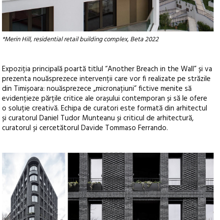
*Merin Hill, residential retail building complex, Beta 2022
Expoziția principală poartă titlul “Another Breach in the Wall” și va
prezenta nouăsprezece intervenții care vor fi realizate pe străzile
din Timișoara: nouăsprezece „micronațiuni” fictive menite să
evidențieze părțile critice ale orașului contemporan și să le ofere
o soluție creativă. Echipa de curatori este formată din arhitectul
și curatorul Daniel Tudor Munteanu și criticul de arhitectură,
curatorul și cercetătorul Davide Tommaso Ferrando.