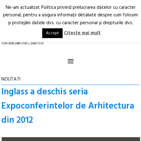
Ne-am actualizat Politica privind prelucrarea datelor cu caracter
Deschide
RO
EN
personal, pentru a asigura informaţii detaliate despre cum folosim
şi protejăm datele dvs. cu caracter personal şi drepturile dvs.
Arhitectură.
Oraș.
Societate.
Citeste mai mult
Accept
revistă online
ISSN 3008-2986 ISSN-L 2069-721X
≡
NOUTATI
Inglass a deschis seria
Expoconferintelor de Arhitectura
din 2012