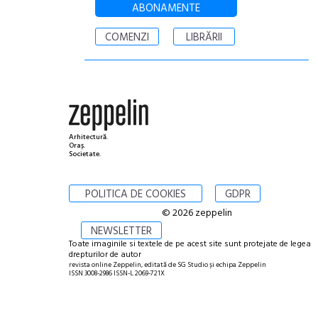
ABONAMENTE
COMENZI
LIBRĂRII
Arhitectură.
Oraș.
Societate.
POLITICA DE COOKIES
GDPR
© 2026 zeppelin
NEWSLETTER
Toate imaginile si textele de pe acest site sunt protejate de legea
drepturilor de autor
revista online Zeppelin, editată de SG Studio și echipa Zeppelin
ISSN 3008-2986 ISSN-L 2069-721X