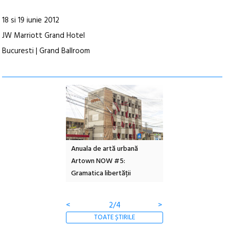
18 si 19 iunie 2012
JW Marriott Grand Hotel
Bucuresti | Grand Ballroom
l – Local Design
Anuala de artă urbană
Festivalul Cinemas
 2026
Artown NOW #5:
revine la Eforie Sud 
Gramatica libertății
ediție
<
2/4
>
TOATE ȘTIRILE