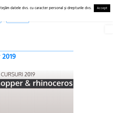
otejăm datele dvs. cu caracter personal şi drepturile dvs.
Accept
RO
EN
SHOP
Deschide
r 2019