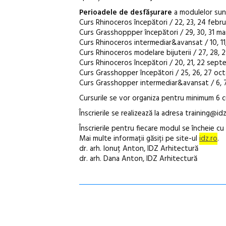
Perioadele de desfășurare
a modulelor sun
Curs Rhinoceros începători / 22, 23, 24 februar
Curs Grasshoppper începători / 29, 30, 31 marti
Curs Rhinoceros intermediar&avansat / 10, 11, 1
Curs Rhinoceros modelare bijuterii / 27, 28, 29,
Curs Rhinoceros începători / 20, 21, 22 septem
Curs Grasshopper începători / 25, 26, 27 octom
Curs Grasshopper intermediar&avansat / 6, 7, 
Cursurile se vor organiza pentru minimum 6 cu
Înscrierile se realizează la adresa training@idz
Înscrierile pentru fiecare modul se încheie cu
Mai multe informații găsiți pe site-ul
idz.ro
.
dr. arh. Ionuț Anton, IDZ Arhitectură
dr. arh. Dana Anton, IDZ Arhitectură