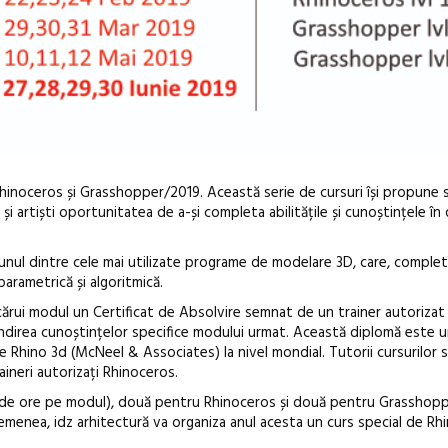
Rhinoceros și Grasshopper/2019. Această serie de cursuri își propune 
ri și artiști oportunitatea de a-și completa abilitățile și cunoștințele î
nul dintre cele mai utilizate programe de modelare 3D, care, comple
arametrică și algoritmică.
fiecărui modul un Certificat de Absolvire semnat de un trainer autoriza
Open Call – 
ndirea cunoștințelor specifice modului urmat. Această diplomă este u
e Rhino 3d (McNeel & Associates) la nivel mondial. Tutorii cursurilor s
Awards 202
aineri autorizați Rhinoceros.
4 de ore pe modul), două pentru Rhinoceros și două pentru Grasshopp
semenea, idz arhitectură va organiza anul acesta un curs special de Rh