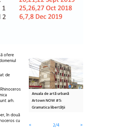
să ofere
n domeniul
tat de
t Rhinoceros
Local Design
Anuala de artă urbană
Festivalul Cinemascop
nica
unt arh.
6
Artown NOW #5:
revine la Eforie Sud cu a
Gramatica libertății
ediție
er, în două
inoceros cu
<
2/4
>