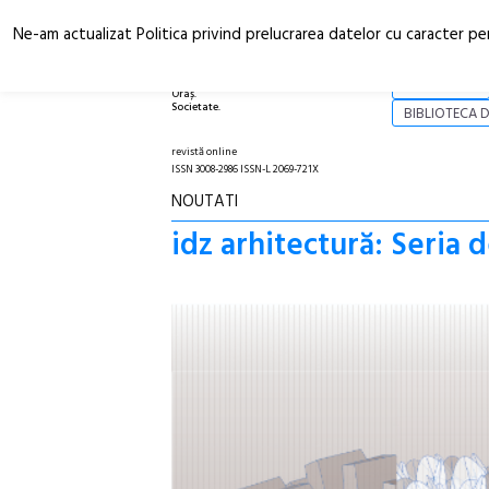
Ne-am actualizat Politica privind prelucrarea datelor cu caracter pe
Arhitectură.
NOI
Oraș.
Societate.
BIBLIOTECA D
revistă online
ISSN 3008-2986 ISSN-L 2069-721X
NOUTATI
idz arhitectură: Seria 