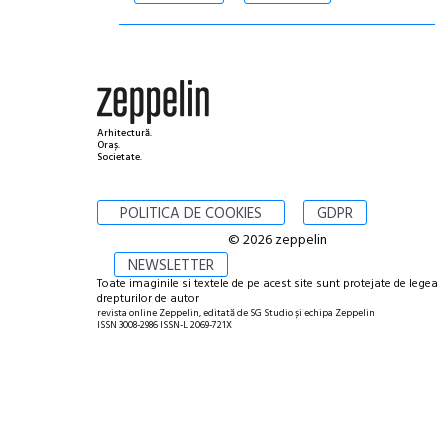
Arhitectură.
Oraș.
Societate.
POLITICA DE COOKIES
GDPR
© 2026 zeppelin
NEWSLETTER
Toate imaginile si textele de pe acest site sunt protejate de legea
drepturilor de autor
revista online Zeppelin, editată de SG Studio și echipa Zeppelin
ISSN 3008-2986 ISSN-L 2069-721X