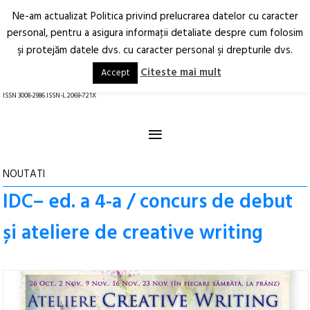
Ne-am actualizat Politica privind prelucrarea datelor cu caracter
Deschide
RO
EN
personal, pentru a asigura informaţii detaliate despre cum folosim
şi protejăm datele dvs. cu caracter personal şi drepturile dvs.
Arhitectură.
Oraș.
Societate.
Citeste mai mult
Accept
revistă online
ISSN 3008-2986 ISSN-L 2069-721X
≡
NOUTATI
IDC– ed. a 4-a / concurs de debut
și ateliere de creative writing