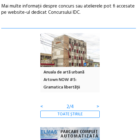
Mai multe informații despre concurs sau atelierele pot fi accesate
pe website-ul dedicat Concursului IDC.
l – Local Design
Anuala de artă urbană
Festivalul Cinemas
 2026
Artown NOW #5:
revine la Eforie Sud 
Gramatica libertății
ediție
<
2/4
>
TOATE ȘTIRILE