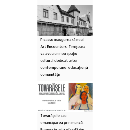
Picasso inaugurează noul
Art Encounters. Timișoara
va avea un nou spațiu
cultural dedicat artei
contemporane, educației și
comunității
Tovarășele sau
emanciparea prin muncă.
Femeia în arta oficială din