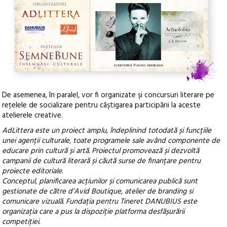
De asemenea, în paralel, vor fi organizate şi concursuri literare pe
reţelele de socializare pentru câştigarea participării la aceste
atelierele creative.
AdLittera este un proiect amplu, îndeplinind totodată și funcțiile
unei agenții culturale, toate programele sale având componente de
educare prin cultură și artă. Proiectul promovează și dezvoltă
campanii de cultură literară și căută surse de finanțare pentru
proiecte editoriale.
Conceptul, planificarea acțiunilor și comunicarea publică sunt
gestionate de către d’Avid Boutique, atelier de branding si
comunicare vizuală. Fundația pentru Tineret DANUBIUS este
organizația care a pus la dispoziție platforma desfășurării
competiţiei.