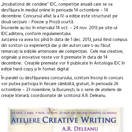
„Incubatorul de condeie” IDC, competiție anuală care se va
desfăşura în mediul online în perioada 14 octombrie – 14
decembrie.
Concursul aflat la a IV-a ediție este structurat pe
două secţiuni – Poezie şi Proză scurtă.
Înscrierile au loc în intervalul 14 oct. – 24 nov. 2013 pe site-ul
IDC.adlitera, conform regulamentului.
Jurizarea va avea loc pînă în data de 1 dec. 2013, juriul fiind compus
din scriitori cu experiență dar și din autori care s-au făcut
remarcați la ediţiile anterioare ale competiției. Cele mai creative,
originale şi inovative texte vor fi premiate în data de 14
decembrie. Creaţiile premiate vor fi publicate în Antologia IDC în
ediție hard-copy și în format digital.
În paralel cu desfăşurarea concursului, scriitorii înscriși în concurs
vor putea participa în fiecare sâmbătă, gratuit, în perioada 26
octombrie – 23 noiembrie, la Bucureşti, la o serie de ateliere de
creaţie literară, coordoonate de scriitorul A.R. Deleanu.