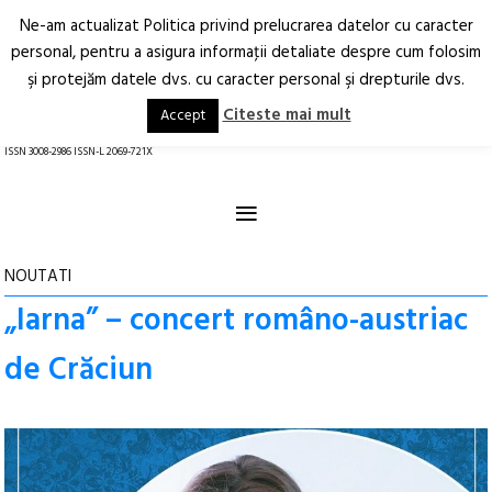
Ne-am actualizat Politica privind prelucrarea datelor cu caracter
Deschide
RO
EN
personal, pentru a asigura informaţii detaliate despre cum folosim
şi protejăm datele dvs. cu caracter personal şi drepturile dvs.
Arhitectură.
Oraș.
Societate.
Citeste mai mult
Accept
revistă online
ISSN 3008-2986 ISSN-L 2069-721X
≡
NOUTATI
„Iarna” – concert româno-austriac
de Crăciun