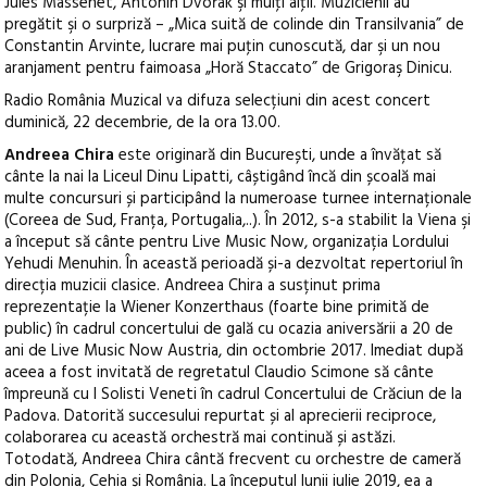
Jules Massenet, Antonin Dvořák şi mulţi alţii. Muzicienii au
pregătit şi o surpriză – „Mica suită de colinde din Transilvania” de
Constantin Arvinte, lucrare mai puţin cunoscută, dar şi un nou
aranjament pentru faimoasa „Horă Staccato” de Grigoraş Dinicu.
Radio România Muzical va difuza selecțiuni din acest concert
duminică, 22 decembrie, de la ora 13.00.
Andreea Chira
este originară din București, unde a învățat să
cânte la nai la Liceul Dinu Lipatti, câștigând încă din școală mai
multe concursuri și participând la numeroase turnee internaționale
(Coreea de Sud, Franța, Portugalia,..). În 2012, s-a stabilit la Viena şi
a început să cânte pentru Live Music Now, organizația Lordului
Yehudi Menuhin. În această perioadă și-a dezvoltat repertoriul în
direcția muzicii clasice. Andreea Chira a susținut prima
reprezentație la Wiener Konzerthaus (foarte bine primită de
public) în cadrul concertului de gală cu ocazia aniversării a 20 de
ani de Live Music Now Austria, din octombrie 2017. Imediat după
aceea a fost invitată de regretatul Claudio Scimone să cânte
împreună cu I Solisti Veneti în cadrul Concertului de Crăciun de la
Padova. Datorită succesului repurtat și al aprecierii reciproce,
colaborarea cu această orchestră mai continuă și astăzi.
Totodată, Andreea Chira cântă frecvent cu orchestre de cameră
din Polonia, Cehia și România. La începutul lunii iulie 2019, ea a