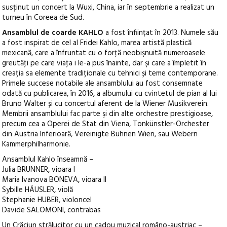
susținut un concert la Wuxi, China, iar în septembrie a realizat un
turneu în Coreea de Sud.
Ansamblul de coarde KAHLO
a fost înființat în 2013. Numele său
a fost inspirat de cel al Fridei Kahlo, marea artistă plastică
mexicană, care a înfruntat cu o forţă neobişnuită numeroasele
greutăţi pe care viaţa i le-a pus înainte, dar şi care a împletit în
creația sa elemente tradiționale cu tehnici și teme contemporane.
Primele succese notabile ale ansamblului au fost consemnate
odată cu publicarea, în 2016, a albumului cu cvintetul de pian al lui
Bruno Walter și cu concertul aferent de la Wiener Musikverein.
Membrii ansamblului fac parte şi din alte orchestre prestigioase,
precum cea a Operei de Stat din Viena, Tonkünstler-Orchester
din Austria Inferioară, Vereinigte Bühnen Wien, sau Webern
Kammerphilharmonie.
Ansamblul Kahlo înseamnă –
Julia BRUNNER, vioara I
Maria Ivanova BONEVA, vioara II
Sybille HÄUSLER, violă
Stephanie HUBER, violoncel
Davide SALOMONI, contrabas
Un Crăciun strălucitor cu un cadou muzical româno-austriac –