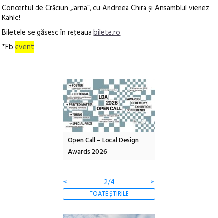
Concertul de Crăciun „Iarna”, cu Andreea Chira și Ansamblul vienez
Kahlo!
Biletele se găsesc în reţeaua
bilete.ro
*Fb
event
nd: POELANDA – parc
Open Call – Local Design
Anuala de artă urba
e și co-creație
Awards 2026
Artown NOW #5:
Gramatica libertății
<
2/4
>
TOATE ȘTIRILE