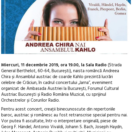
Miercuri, 11 decembrie 2019, ora 19.00, la Sala Radio
(Strada
General Berthelot, 60-64, București), naista româncă Andreea
Chira şi Ansamblul austriac de coarde Kahlo prezintă lucrări
celebre de Crăciun, în cadrul concertului „Iarna”, eveniment
organizat de Ambasada Austriei la Bucureşti, Forumul Cultural
Austriac Bucureşti şi Radio România Muzical, cu sprijinul
Orchestrelor şi Corurilor Radio.
Pentru acest concert, creaţii binecunoscute din repertoriile
baroc, austriac şi românesc au fost retranscrise special pentru nai.
Vor putea fi ascultate, într-o interpretare originală, piese de
Georg F. Händel, Antonio Vivaldi, Johann S. Bach, Joseph Haydn,