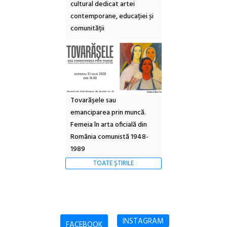
cultural dedicat artei
contemporane, educației și
comunității
Tovarășele sau
emanciparea prin muncă.
Femeia în arta oficială din
România comunistă 1948-
1989
TOATE ȘTIRILE
INSTAGRAM
FACEBOOK