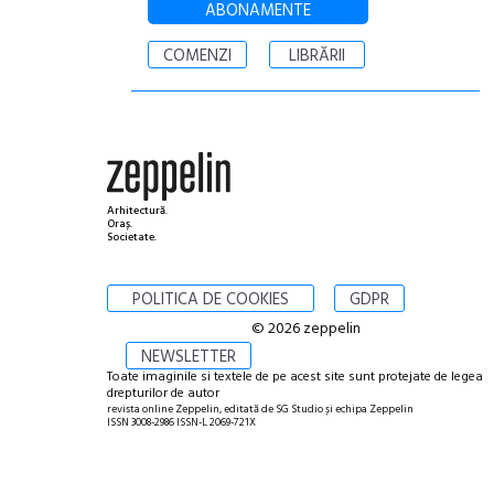
ABONAMENTE
COMENZI
LIBRĂRII
Arhitectură.
Oraș.
Societate.
POLITICA DE COOKIES
GDPR
© 2026 zeppelin
NEWSLETTER
Toate imaginile si textele de pe acest site sunt protejate de legea
drepturilor de autor
revista online Zeppelin, editată de SG Studio și echipa Zeppelin
ISSN 3008-2986 ISSN-L 2069-721X