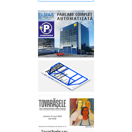
Tovarășele sau