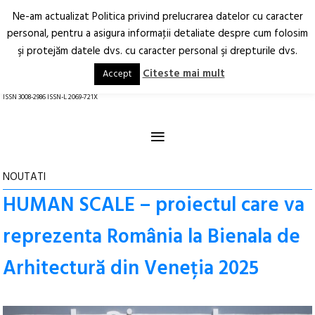
Ne-am actualizat Politica privind prelucrarea datelor cu caracter
Deschide
RO
EN
personal, pentru a asigura informaţii detaliate despre cum folosim
şi protejăm datele dvs. cu caracter personal şi drepturile dvs.
Arhitectură.
Oraș.
Societate.
Citeste mai mult
Accept
revistă online
ISSN 3008-2986 ISSN-L 2069-721X
≡
NOUTATI
HUMAN SCALE – proiectul care va
reprezenta România la Bienala de
Arhitectură din Veneția 2025