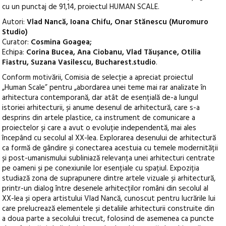
cu un punctaj de 91,14, proiectul HUMAN SCALE.
Autori:
Vlad Nancă, Ioana Chifu, Onar Stănescu
(Muromuro
Studio)
Curator:
Cosmina Goagea;
Echipa:
Corina Bucea, Ana Ciobanu, Vlad Tăușance, Otilia
Fiastru, Suzana Vasilescu, Bucharest.studio
.
Conform motivării, Comisia de selecție a apreciat proiectul
„Human Scale” pentru „abordarea unei teme mai rar analizate în
arhitectura contemporană, dar atât de esențială de-a lungul
istoriei arhitecturii, și anume desenul de arhitectură, care s-a
desprins din artele plastice, ca instrument de comunicare a
proiectelor și care a avut o evoluție independentă, mai ales
începând cu secolul al XX-lea. Explorarea desenului de arhitectură
ca formă de gândire și conectarea acestuia cu temele modernității
și post-umanismului subliniază relevanța unei arhitecturi centrate
pe oameni și pe conexiunile lor esențiale cu spațiul. Expoziția
studiază zona de suprapunere dintre artele vizuale și arhitectură,
printr-un dialog între desenele arhitecților români din secolul al
XX-lea și opera artistului Vlad Nancă, cunoscut pentru lucrările lui
care prelucrează elementele și detaliile arhitecturii construite din
a doua parte a secolului trecut, folosind de asemenea ca puncte