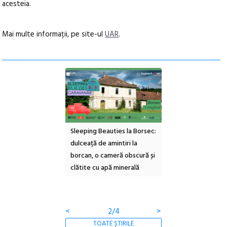
acesteia.
Mai multe informații, pe site-ul
UAR
.
ul Cinemascop
Sleeping Beauties la Borsec:
Festivalul Strada
 Eforie Sud cu a IX-a
dulceață de amintiri la
Armenească #10: c
borcan, o cameră obscură și
ateliere și întâlniri 
clătite cu apă minerală
Botanică
<
2/4
>
TOATE ȘTIRILE