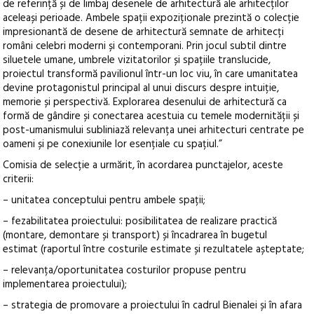
de referință și de limbaj desenele de arhitectură ale arhitecților
aceleași perioade. Ambele spații expoziționale prezintă o colecție
impresionantă de desene de arhitectură semnate de arhitecți
români celebri moderni și contemporani. Prin jocul subtil dintre
siluetele umane, umbrele vizitatorilor și spațiile translucide,
proiectul transformă pavilionul într-un loc viu, în care umanitatea
devine protagonistul principal al unui discurs despre intuiție,
memorie și perspectivă. Explorarea desenului de arhitectură ca
formă de gândire și conectarea acestuia cu temele modernității și
post-umanismului subliniază relevanța unei arhitecturi centrate pe
oameni și pe conexiunile lor esențiale cu spațiul.”
Comisia de selecție a urmărit, în acordarea punctajelor, aceste
criterii:
– unitatea conceptului pentru ambele spații;
– fezabilitatea proiectului: posibilitatea de realizare practică
(montare, demontare și transport) și încadrarea în bugetul
estimat (raportul între costurile estimate și rezultatele așteptate;
– relevanța/oportunitatea costurilor propuse pentru
implementarea proiectului);
– strategia de promovare a proiectului în cadrul Bienalei și în afara