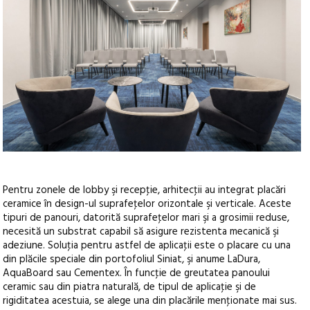
Pentru zonele de lobby şi recepţie, arhitecţii au integrat placări
ceramice în design-ul suprafeţelor orizontale şi verticale. Aceste
tipuri de panouri, datorită suprafeţelor mari şi a grosimii reduse,
necesită un substrat capabil să asigure rezistenta mecanică şi
adeziune. Soluţia pentru astfel de aplicaţii este o placare cu una
din plăcile speciale din portofoliul Siniat, şi anume LaDura,
AquaBoard sau Cementex. În funcţie de greutatea panoului
ceramic sau din piatra naturală, de tipul de aplicaţie şi de
rigiditatea acestuia, se alege una din placările menţionate mai sus.