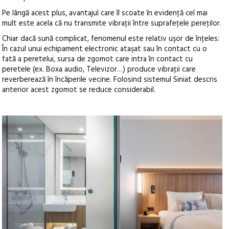
Pe lângă acest plus, avantajul care îl scoate în evidenţă cel mai
mult este acela că nu transmite vibraţii între suprafeţele pereţilor.
Chiar dacă sună complicat, fenomenul este relativ uşor de înţeles:
În cazul unui echipament electronic ataşat sau în contact cu o
fată a peretelui, sursa de zgomot care intra în contact cu
peretele (ex. Boxa audio, Televizor…) produce vibraţii care
reverberează în încăperile vecine. Folosind sistemul Siniat descris
anterior acest zgomot se reduce considerabil.