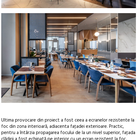
Ultima provocare din proiect a fost ceea a ecranelor rezistente la
foc din zona interioară, adiacenta faţadei exterioare. Practic,
pentru a întârzia propagarea focului de la un nivel superior, faţada
clădirii a fost echipată pe interior cu un ecran rezistent la foc,