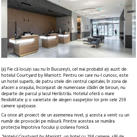
(a) Fie că locuiţi sau nu în Bucureşti, cel mai probabil aţi auzit de
hotelul Courtyard by Marriott. Pentru cei care nu-l cunosc, este
un hotel superb, de patru stele din centrul capitalei, în zona de
afaceri a orașului, înconjurat de numeroase clădiri de birouri, nu
departe de parcul și lacul Herăstrău.
Hotelul oferă o mare
flexibilitate și o varietate de alegeri oaspeților lor prin cele 259
camere spațioase.
Ca orice alt proiect de un asemenea nivel, și acesta a venit cu un
număr de provocări pe măsură. Printre acestea se număra
protecţia împotriva focului şi izolarea fonică.
“Hotelul Courtyard by Marriott, un hotel cu 259 camere, săli de