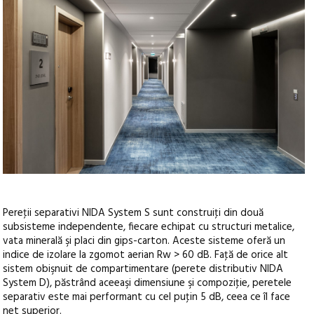
Pereţii separativi NIDA System S sunt construiţi din două
subsisteme independente, fiecare echipat cu structuri metalice,
vata minerală şi placi din gips-carton. Aceste sisteme oferă un
indice de izolare la zgomot aerian Rw > 60 dB. Faţă de orice alt
sistem obişnuit de compartimentare (perete distributiv NIDA
System D), păstrând aceeaşi dimensiune şi compoziţie, peretele
separativ este mai performant cu cel puţin 5 dB, ceea ce îl face
net superior.