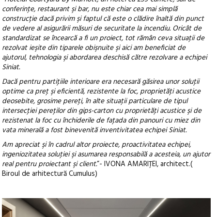
conferinţe, restaurant şi bar, nu este chiar cea mai simplă
construcție dacă privim şi faptul că este o clădire înaltă din punct
de vedere al asigurării măsuri de securitate la incendiu. Oricât de
standardizat se încearcă a fi un proiect, tot rămân ceva situaţii de
rezolvat ieşite din tiparele obişnuite şi aici am beneficiat de
ajutorul, tehnologia şi abordarea deschisă către rezolvare a echipei
Siniat.
Dacă pentru partiţiile interioare era necesară găsirea unor soluţii
optime ca preţ şi eficientă, rezistente la foc, proprietăţi acustice
deosebite, grosime pereţi, în alte situaţii particulare de tipul
intersecţiei pereţilor din gips-carton cu proprietăţi acustice şi de
rezistenat la foc cu închiderile de faţada din panouri cu miez din
vata minerală a fost binevenită inventivitatea echipei Siniat.
Am apreciat şi în cadrul altor proiecte, proactivitatea echipei,
ingeniozitatea soluţiei şi asumarea responsabilă a acesteia, un ajutor
real pentru proiectant şi client.
”- IVONA AMARIŢEI, architect.(
Biroul de arhitectură Cumulus)