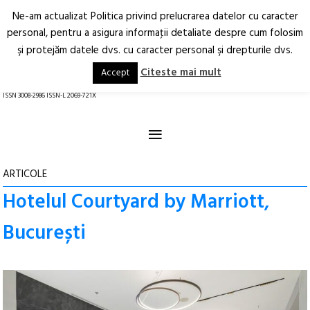
Ne-am actualizat Politica privind prelucrarea datelor cu caracter
Deschide
RO
EN
personal, pentru a asigura informaţii detaliate despre cum folosim
şi protejăm datele dvs. cu caracter personal şi drepturile dvs.
Arhitectură.
Oraș.
Societate.
Citeste mai mult
Accept
revistă online
ISSN 3008-2986 ISSN-L 2069-721X
≡
ARTICOLE
Hotelul Courtyard by Marriott,
București