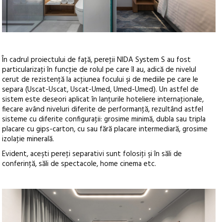
În cadrul proiectului de faţă, pereţii NIDA System S au fost
particularizaţi în funcţie de rolul pe care îl au, adică de nivelul
cerut de rezistenţă la acţiunea focului şi de mediile pe care le
separa (Uscat-Uscat, Uscat-Umed, Umed-Umed). Un astfel de
sistem este deseori aplicat în lanţurile hoteliere internaţionale,
fiecare având niveluri diferite de performanţă, rezultând astfel
sisteme cu diferite configuraţii: grosime minimă, dubla sau tripla
placare cu gips-carton, cu sau fără placare intermediară, grosime
izolaţie minerală.
Evident, aceşti pereţi separativi sunt folosiţi şi în săli de
conferinţă, săli de spectacole, home cinema etc.