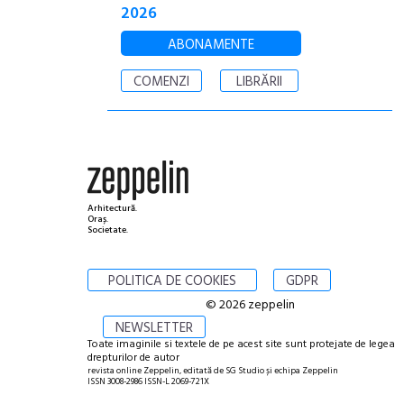
2026
ABONAMENTE
COMENZI
LIBRĂRII
Arhitectură.
Oraș.
Societate.
POLITICA DE COOKIES
GDPR
© 2026 zeppelin
NEWSLETTER
Toate imaginile si textele de pe acest site sunt protejate de legea
drepturilor de autor
revista online Zeppelin, editată de SG Studio și echipa Zeppelin
ISSN 3008-2986 ISSN-L 2069-721X