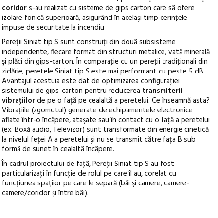
coridor
s-au realizat cu sisteme de gips carton care să ofere
izolare fonică superioară, asigurând în acelaşi timp cerinţele
impuse de securitate la incendiu
Pereţii Siniat tip S sunt construiţi din două subsisteme
independente, fiecare format din structuri metalice, vată minerală
şi plăci din gips-carton. În comparaţie cu un pereţii tradiţionali din
zidărie, peretele Siniat tip S este mai performant cu peste 5 dB.
Avantajul acestuia este dat de optimizarea configuraţiei
sistemului de gips-carton pentru reducerea
transmiterii
vibraţiilor
de pe o față pe cealaltă a peretelui. Ce înseamnă asta?
Vibraţiile (zgomotul) generate de echipamentele electronice
aflate într-o încăpere, ataşate sau în contact cu o față a peretelui
(ex. Boxă audio, Televizor) sunt transformate din energie cinetică
la nivelul feței A a peretelui şi nu se transmit către fața B sub
formă de sunet în cealaltă încăpere.
În cadrul proiectului de faţă,
Pere
ţ
ii Siniat tip S
au fost
particularizaţi în funcţie de rolul pe care îl au, corelat cu
funcţiunea spațiior pe care le separă (băi şi camere, camere-
camere/coridor şi între băi).