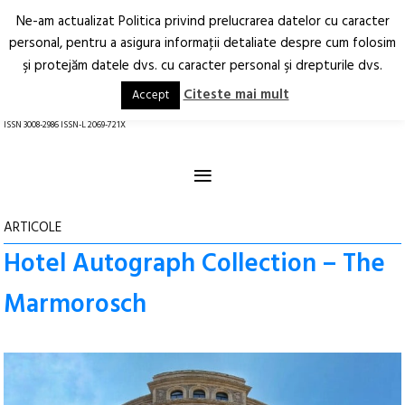
Ne-am actualizat Politica privind prelucrarea datelor cu caracter
Deschide
RO
EN
personal, pentru a asigura informaţii detaliate despre cum folosim
şi protejăm datele dvs. cu caracter personal şi drepturile dvs.
Arhitectură.
Oraș.
Societate.
Citeste mai mult
Accept
revistă online
ISSN 3008-2986 ISSN-L 2069-721X
≡
ARTICOLE
Hotel Autograph Collection – The
Marmorosch