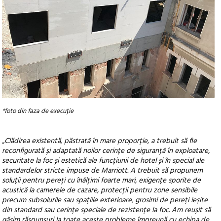
*foto din faza de execuție
„Clădirea existentă, păstrată în mare proporție, a trebuit să fie
reconfigurată și adaptată noilor cerințe de siguranță în exploatare,
securitate la foc și estetică ale funcțiunii de hotel și în special ale
standardelor stricte impuse de Marriott. A trebuit să propunem
soluții pentru pereți cu înălțimi foarte mari, exigențe sporite de
acustică la camerele de cazare, protecții pentru zone sensibile
precum subsolurile sau spațiile exterioare, grosimi de pereți ieșite
din standard sau cerințe speciale de rezistențe la foc. Am reușit să
găsim răspunsuri la toate aceste probleme împreună cu echipa de