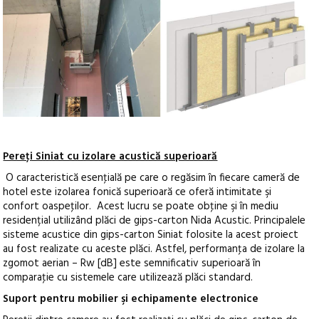
Pereţi Siniat cu izolare acustică superioară
O caracteristică esenţială pe care o regăsim în fiecare cameră de
hotel este izolarea fonică superioară ce oferă intimitate şi
confort oaspeţilor. Acest lucru se poate obţine şi în mediu
residențial utilizând plăci de gips-carton Nida Acustic. Principalele
sisteme acustice din gips-carton Siniat folosite la acest proiect
au fost realizate cu aceste plăci. Astfel, performanţa de izolare la
zgomot aerian – Rw [dB] este semnificativ superioară în
comparaţie cu sistemele care utilizează plăci standard.
Suport pentru mobilier şi echipamente electronice