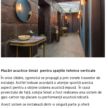
Placări acustice Siniat pentru spaţiile tehnice verticale
În orice clădire, zgomotul se propagă şi prin zonele traseelor de
instalaţii. Astfel trebuie acordată o atenţie sporită acestui
aspect pentru a obţine izolarea acustică impusă. În cazul
proiectului de faţă, soluţia Siniat a fost realizarea unui sistem de
gips-carton tip placare cu performanţă acustică ridicată.
Acest sistem se instalează dintr-o singură parte şi oferă