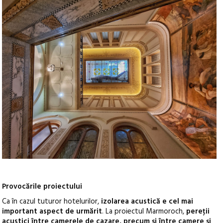
Provocările proiectului
Ca în cazul tuturor hotelurilor,
izolarea acustică e cel mai
important aspect de urmărit
. La proiectul Marmoroch,
pereţii
acustici
î
ntre camerele de cazare, precum şi între camere şi