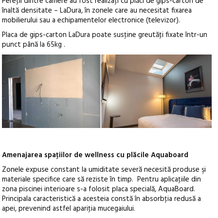
Pereţii dintre camere au fost realizaţi cu plăci de gips-carton de
înaltă densitate – LaDura, în zonele care au necesitat fixarea
mobilierului sau a echipamentelor electronice (televizor).
Placa de gips-carton LaDura poate susţine greutăţi fixate într-un
punct până la 65kg .
Amenajarea spaţiilor de wellness cu plăcile Aquaboard
Zonele expuse constant la umiditate severă necesită produse şi
materiale specifice care să reziste în timp. Pentru aplicaţiile din
zona piscinei interioare s-a folosit placa specială, AquaBoard.
Principala caracteristică a acesteia constă în absorbţia redusă a
apei, prevenind astfel apariţia mucegaiului.