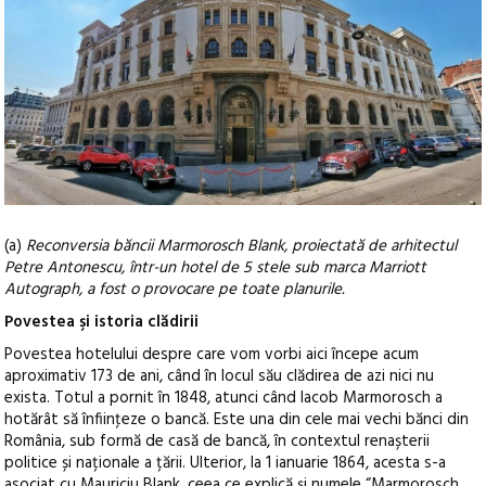
(a)
Reconversia băncii Marmorosch Blank, proiectată de arhitectul
Petre Antonescu, într-un hotel de 5 stele sub marca Marriott
Autograph, a fost o provocare pe toate planurile.
Povestea şi istoria clădirii
Povestea hotelului despre care vom vorbi aici începe acum
aproximativ 173 de ani, când în locul său clădirea de azi nici nu
exista. Totul a pornit în 1848, atunci când Iacob Marmorosch a
hotărât să înfiinţeze o bancă. Este una din cele mai vechi bănci din
România, sub formă de casă de bancă, în contextul renașterii
politice și naționale a țării. Ulterior, la 1 ianuarie 1864, acesta s-a
asociat cu Mauriciu Blank, ceea ce explică şi numele “Marmorosch