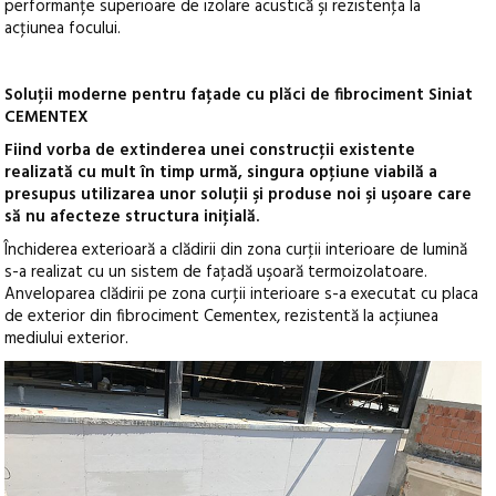
performanțe superioare de izolare acustică şi rezistenţa la
acţiunea focului.
Soluţii moderne pentru faţade cu plăci de fibroc
i
ment Siniat
CEMENTEX
Fiind vorba de extinderea unei construcţii existente
realizată cu mult în timp urm
ă
, singura opţiune viabilă a
presupus utilizarea unor soluţii şi produse noi şi uşoare care
să nu afecteze structura iniţială.
Închiderea exterioară a clădirii din zona curţii interioare de lumină
s-a realizat cu un sistem de faţadă uşoară termoizolatoare.
Anveloparea clădirii pe zona curţii interioare s-a executat cu placa
de exterior din fibrociment Cementex, rezistentă la acţiunea
mediului exterior.