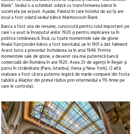
Blank”. Sediul s-a schimbat odată cu transformarea băncii în
societate pe acţiuni. Aşadar, Palatul în care hotelul de azi îşi are
locul a fost odată sediul băncii Marmorosch Blank.
Banca a fost una de renume, cunoscută pentru rolul important pe
care l-a avut la începutul anilor 1920 şi pentru implicarea sa în
politica românească. Însă, cu toate momentele sale de glorie
finalul funcţionării băncii a fost inevitabil, iar în 1931 a dat faliment.
Acest lucru a precedat închiderea sa în anul 1948. Printre
momentele sale de glorie, a devenit cea mai puternică bancă
comercială din România în anii 1920. Avea 25 de agenţii în Regat și
patru în străinătate (Paris, Istanbul, Viena și New York). O altă
realizare a fost că era puternic legată de marile companii din fosta
tabără a Aliaților din primul război prin intermediul a 115 firme pe
care le controla).