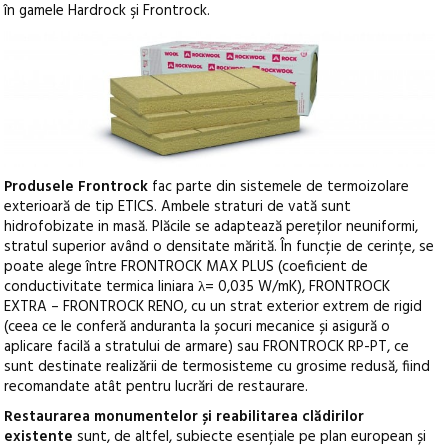
în gamele Hardrock şi Frontrock.
Produsele Frontrock
fac parte din sistemele de termoizolare
exterioară de tip ETICS. Ambele straturi de vată sunt
hidrofobizate in masă. Plăcile se adaptează pereților neuniformi,
stratul superior având o densitate mărită. În funcție de cerințe, se
poate alege între FRONTROCK MAX PLUS (coeficient de
conductivitate termica liniara λ= 0,035 W/mK), FRONTROCK
EXTRA – FRONTROCK RENO, cu un strat exterior extrem de rigid
(ceea ce le conferă anduranta la șocuri mecanice și asigură o
aplicare facilă a stratului de armare) sau FRONTROCK RP-PT, ce
sunt destinate realizării de termosisteme cu grosime redusă, fiind
recomandate atât pentru lucrări de restaurare.
Restaurarea monumentelor și reabilitarea clădirilor
existente
sunt, de altfel, subiecte esențiale pe plan european și