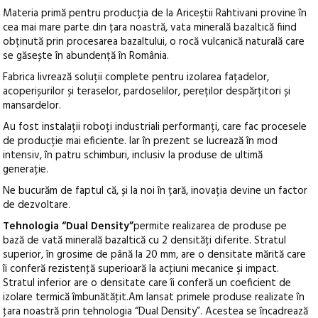
Materia primă pentru producția de la Ariceștii Rahtivani provine în
cea mai mare parte din țara noastră, vata minerală bazaltică fiind
obținută prin procesarea bazaltului, o rocă vulcanică naturală care
se găsește în abundență în România.
Fabrica livrează soluții complete pentru izolarea fațadelor,
acoperișurilor și teraselor, pardoselilor, pereților despărțitori și
mansardelor.
Au fost instalații roboți industriali performanți, care fac procesele
de producție mai eficiente. Iar în prezent se lucrează în mod
intensiv, în patru schimburi, inclusiv la produse de ultimă
generație.
Ne bucurăm de faptul că, și la noi în țară, inovația devine un factor
de dezvoltare.
Tehnologia
“Dual Density”
permite realizarea de produse pe
bază de vată minerală bazaltică cu 2 densități diferite. Stratul
superior, în grosime de până la 20 mm, are o densitate mărită care
îi conferă rezistenţă superioară la acţiuni mecanice şi impact.
Stratul inferior are o densitate care îi conferă un coeficient de
izolare termică îmbunătăţit.Am lansat primele produse realizate în
ţara noastră prin tehnologia “Dual Density”. Acestea se încadrează