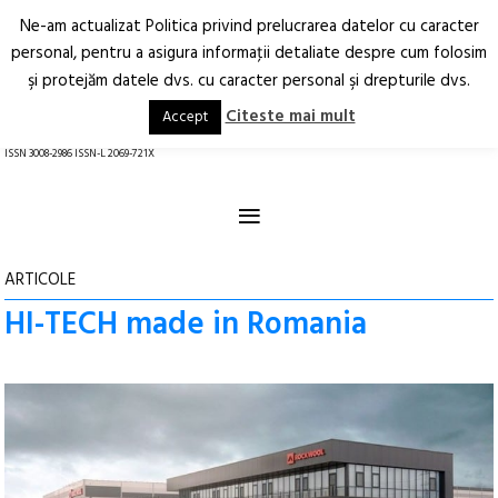
Ne-am actualizat Politica privind prelucrarea datelor cu caracter
Deschide
RO
EN
personal, pentru a asigura informaţii detaliate despre cum folosim
şi protejăm datele dvs. cu caracter personal şi drepturile dvs.
Arhitectură.
Oraș.
Societate.
Citeste mai mult
Accept
revistă online
ISSN 3008-2986 ISSN-L 2069-721X
≡
ARTICOLE
HI-TECH made in Romania