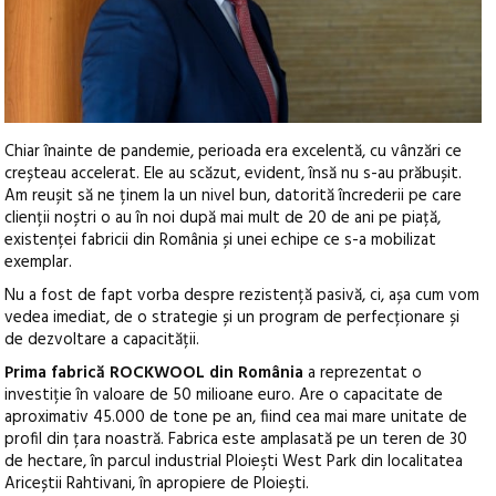
Chiar înainte de pandemie, perioada era excelentă, cu vânzări ce
creșteau accelerat. Ele au scăzut, evident, însă nu s-au prăbușit.
Am reușit să ne ținem la un nivel bun, datorită încrederii pe care
clienții noștri o au în noi după mai mult de 20 de ani pe piață,
existenței fabricii din România și unei echipe ce s-a mobilizat
exemplar.
Nu a fost de fapt vorba despre rezistență pasivă, ci, așa cum vom
vedea imediat, de o strategie și un program de perfecționare și
de dezvoltare a capacității.
P
rima fabrică ROCKWOOL din România
a reprezentat o
investiție în valoare de 50 milioane euro. Are o capacitate de
aproximativ 45.000 de tone pe an, fiind cea mai mare unitate de
profil din țara noastră. Fabrica este amplasată pe un teren de 30
de hectare, în parcul industrial Ploieşti West Park din localitatea
Ariceștii Rahtivani, în apropiere de Ploiești.