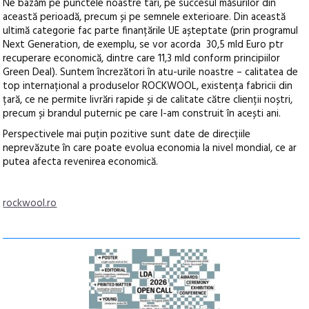
Ne bazăm pe punctele noastre tari, pe succesul măsurilor din
această perioadă, precum și pe semnele exterioare. Din această
ultimă categorie fac parte finanțările UE așteptate (prin programul
Next Generation, de exemplu, se vor acorda 30,5 mld Euro ptr
recuperare economică, dintre care 11,3 mld conform principiilor
Green Deal). Suntem încrezători în atu-urile noastre – calitatea de
top internațional a produselor ROCKWOOL, existența fabricii din
țară, ce ne permite livrări rapide și de calitate către clienții noștri,
precum și brandul puternic pe care l-am construit în acești ani.
Perspectivele mai puțin pozitive sunt date de direcțiile
neprevăzute în care poate evolua economia la nivel mondial, ce ar
putea afecta revenirea economică.
rockwool.ro