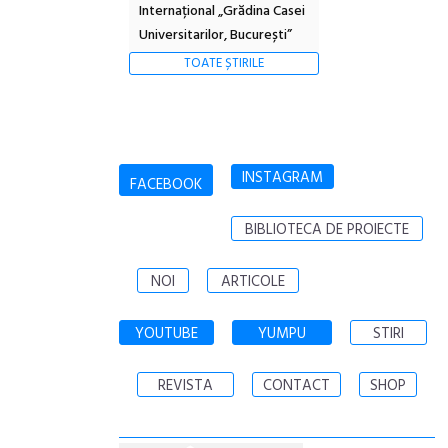
Internațional „Grădina Casei
Universitarilor, București”
TOATE ȘTIRILE
INSTAGRAM
FACEBOOK
BIBLIOTECA DE PROIECTE
NOI
ARTICOLE
YOUTUBE
YUMPU
STIRI
REVISTA
CONTACT
SHOP