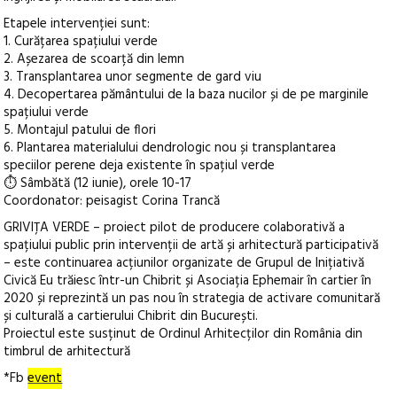
Etapele intervenției sunt:
1. Curățarea spațiului verde
2. Așezarea de scoarță din lemn
3. Transplantarea unor segmente de gard viu
4. Decopertarea pământului de la baza nucilor și de pe marginile
spațiului verde
5. Montajul patului de flori
6. Plantarea materialului dendrologic nou și transplantarea
speciilor perene deja existente în spațiul verde
⏱ Sâmbătă (12 iunie), orele 10-17
Coordonator: peisagist Corina Trancă
GRIVIȚA VERDE – proiect pilot de producere colaborativă a
spațiului public prin intervenții de artă și arhitectură participativă
– este continuarea acțiunilor organizate de Grupul de Inițiativă
Civică Eu trăiesc într-un Chibrit și Asociația Ephemair în cartier în
2020 și reprezintă un pas nou în strategia de activare comunitară
și culturală a cartierului Chibrit din București.
Proiectul este susținut de Ordinul Arhitecților din România din
timbrul de arhitectură
*Fb
event