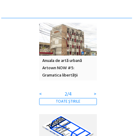
l – Local Design
Anuala de artă urbană
Festivalul Cinemas
 2026
Artown NOW #5:
revine la Eforie Sud 
Gramatica libertății
ediție
<
2/4
>
TOATE ȘTIRILE