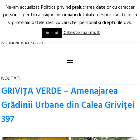
Ne-am actualizat Politica privind prelucrarea datelor cu caracter
Deschide
RO
EN
personal, pentru a asigura informaţii detaliate despre cum folosim
şi protejăm datele dvs. cu caracter personal şi drepturile dvs.
Arhitectură.
Oraș.
Societate.
Citeste mai mult
Accept
revistă online
ISSN 3008-2986 ISSN-L 2069-721X
≡
NOUTATI
GRIVIȚA VERDE – Amenajarea
Grădinii Urbane din Calea Griviței
397