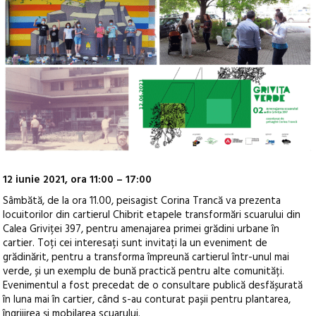
12 iunie 2021, ora 11:00 – 17:00
Sâmbătă, de la ora 11.00, peisagist Corina Trancă va prezenta
locuitorilor din cartierul Chibrit etapele transformări scuarului din
Calea Griviței 397, pentru amenajarea primei grădini urbane în
cartier. Toți cei interesați sunt invitați la un eveniment de
grădinărit, pentru a transforma împreună cartierul într-unul mai
verde, și un exemplu de bună practică pentru alte comunități.
Evenimentul a fost precedat de o consultare publică desfășurată
în luna mai în cartier, când s-au conturat pașii pentru plantarea,
îngrijirea și mobilarea scuarului.