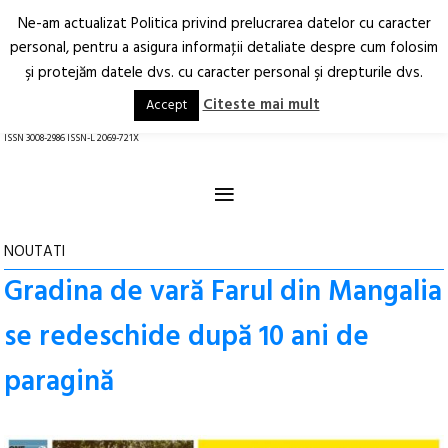
Ne-am actualizat Politica privind prelucrarea datelor cu caracter
Deschide
RO
EN
personal, pentru a asigura informaţii detaliate despre cum folosim
şi protejăm datele dvs. cu caracter personal şi drepturile dvs.
Arhitectură.
Oraș.
Societate.
Citeste mai mult
Accept
revistă online
ISSN 3008-2986 ISSN-L 2069-721X
≡
NOUTATI
Gradina de vară Farul din Mangalia
se redeschide după 10 ani de
paragină