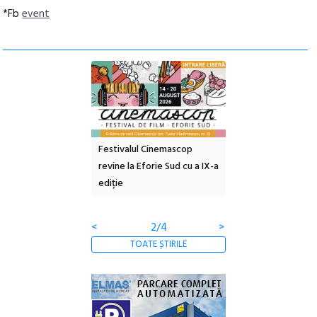
*Fb
event
e artă urbană
Festivalul Cinemascop
Sleeping Beauties l
 NOW #5:
revine la Eforie Sud cu a IX-a
dulceață de amintiri
a libertății
ediție
borcan, o cameră ob
clătite cu apă miner
<
2/4
>
TOATE ȘTIRILE