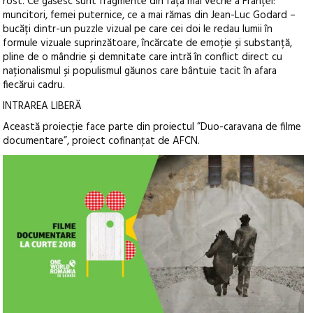
rost. Ce găsesc sunt fragmente din fața mai veche a Franței:
muncitori, femei puternice, ce a mai rămas din Jean-Luc Godard –
bucăți dintr-un puzzle vizual pe care cei doi le redau lumii în
formule vizuale suprinzătoare, încărcate de emoție și substanță,
pline de o mândrie și demnitate care intră în conflict direct cu
naționalismul și populismul găunos care bântuie tacit în afara
fiecărui cadru.
INTRAREA LIBERĂ
Această proiecție face parte din proiectul ”Duo-caravana de filme
documentare”, proiect cofinanţat de AFCN.