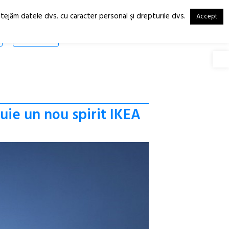
otejăm datele dvs. cu caracter personal şi drepturile dvs.
Accept
RO
EN
SHOP
Deschide
uie un nou spirit IKEA