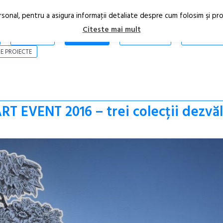
rsonal, pentru a asigura informaţii detaliate despre cum folosim şi pr
Citeste mai mult
ARTICOLE
STIRI
REVISTA PRINT
CONTACT
E PROIECTE
T EVENT 2016 – trei colecții dezvăl