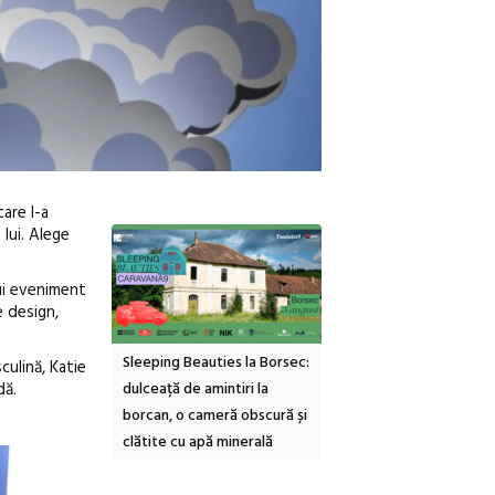
are l-a
lui. Alege
nui eveniment
e design,
ties la Borsec:
Festivalul Strada
Picasso inaugurează nou
ulină, Katie
dă.
mintiri la
Armenească #10: concerte,
Art Encounters. Timișoa
meră obscură și
ateliere și întâlniri în Grădina
va avea un nou spațiu
ă minerală
Botanică
cultural dedicat artei
contemporane, educației