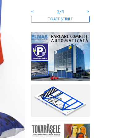
comunității
<
3/4
>
TOATE ȘTIRILE