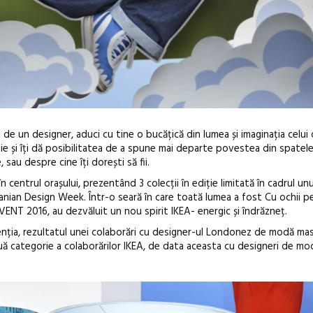
 un designer, aduci cu tine o bucățică din lumea și imaginația celui c
e și îți dă posibilitatea de a spune mai departe povestea din spatele 
au despre cine îți dorești să fii.
 în centrul orașului, prezentând 3 colecții în ediție limitată în cadrul u
manian Design Week. Într-o seară în care toată lumea a fost Cu ochii p
VENT 2016, au dezvăluit un nou spirit IKEA- energic și îndrăzneț.
Sleeping Beau
nția, rezultatul unei colaborări cu designer-ul Londonez de modă masc
uă categorie a colaborărilor IKEA, de data aceasta cu designeri de mo
dulceață de a
borcan, o ca
clătite cu ap