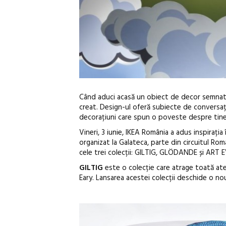
Când aduci acasă un obiect de decor semnat de
creat. Design-ul oferă subiecte de conversați
decorațiuni care spun o poveste despre tine, s
Vineri, 3 iunie, IKEA România a adus inspirația
organizat la Galateca, parte din circuitul Ro
cele trei colecții: GILTIG, GLÖDANDE și ART E
GILTIG
este o colecție care atrage toată ate
Eary. Lansarea acestei colecții deschide o no