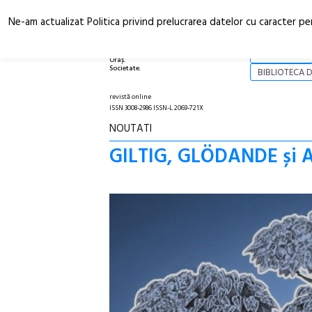
Ne-am actualizat Politica privind prelucrarea datelor cu caracter pe
Arhitectură.
NOI
Oraș.
Societate.
BIBLIOTECA D
revistă online
ISSN 3008-2986 ISSN-L 2069-721X
NOUTATI
GILTIG, GLÖDANDE și AR