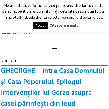
Ne-am actualizat Politica privind prelucrarea datelor cu caracter
Deschide
RO
EN
personal, pentru a asigura informaţii detaliate despre cum folosim
şi protejăm datele dvs. cu caracter personal şi drepturile dvs.
Arhitectură.
Oraș.
Societate.
Citeste mai mult
Accept
revistă online
ISSN 3008-2986 ISSN-L 2069-721X
≡
NOUTATI
GHEORGHE – între Casa Domnului
și Casa Poporului. Epilogul
intervenților lui Gorzo asupra
casei părintești din Ieud