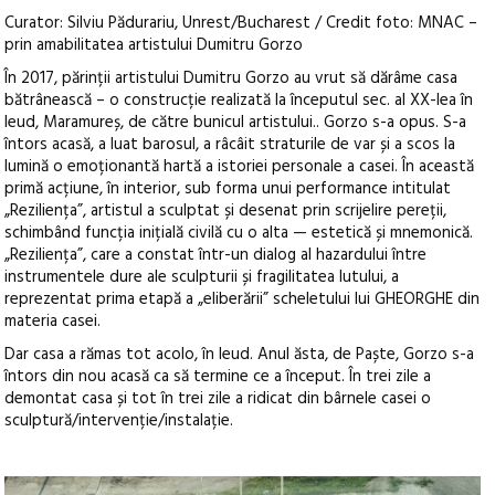
Curator: Silviu Pădurariu, Unrest/Bucharest / Credit foto: MNAC –
prin amabilitatea artistului Dumitru Gorzo
În 2017, părinții artistului Dumitru Gorzo au vrut să dărâme casa
bătrânească – o construcție realizată la începutul sec. al XX-lea în
Ieud, Maramureș, de către bunicul artistului.. Gorzo s-a opus.
S-a
întors acasă, a luat barosul, a râcâit straturile de var și a scos la
lumină o emoționantă hartă a istoriei personale a casei. În această
primă acțiune, în interior, sub forma unui performance intitulat
„Reziliența”, artistul a sculptat și desenat prin scrijelire pereții,
schimbând funcția inițială civilă cu o alta — estetică și mnemonică.
„Reziliența”, care a constat într-un dialog al hazardului între
instrumentele dure ale sculpturii și fragilitatea lutului, a
reprezentat prima etapă a „eliberării” scheletului lui GHEORGHE din
materia casei.
Dar casa a rămas tot acolo, în Ieud. Anul ăsta, de Paște, Gorzo s-a
întors din nou acasă ca să termine ce a început. În trei zile a
demontat casa și tot în trei zile a ridicat din bârnele casei o
sculptură/intervenție/instalație.