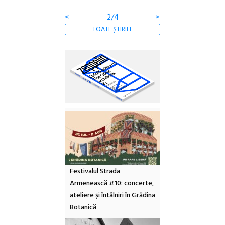
<
3/4
>
TOATE ȘTIRILE
Festivalul Strada
Armenească #10: concerte,
ateliere și întâlniri în Grădina
Botanică