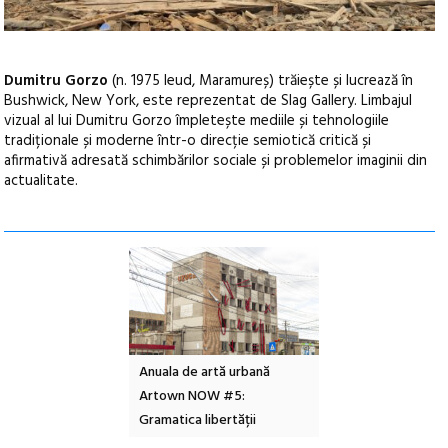
Dumitru Gorzo
(n. 1975 Ieud, Maramureș) trăiește și lucrează în
Bushwick, New York, este reprezentat de Slag Gallery. Limbajul
vizual al lui Dumitru Gorzo împletește mediile și tehnologiile
tradiționale și moderne într-o direcție semiotică critică și
afirmativă adresată schimbărilor sociale și problemelor imaginii din
actualitate.
e artă urbană
Festivalul Cinemascop
Sleeping Beauties l
 NOW #5:
revine la Eforie Sud cu a IX-a
dulceață de amintiri
a libertății
ediție
borcan, o cameră ob
clătite cu apă miner