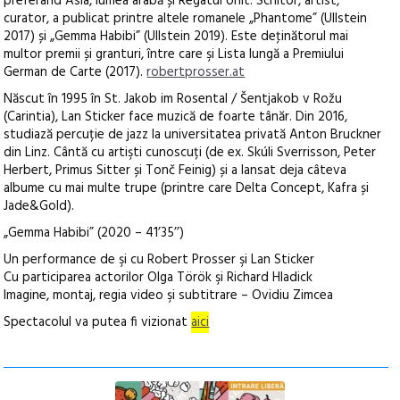
preferând Asia, lumea arabă și Regatul Unit. Scriitor, artist,
curator, a publicat printre altele romanele „Phantome” (Ullstein
2017) și „Gemma Habibi” (Ullstein 2019). Este deţinătorul mai
multor premii și granturi, între care şi Lista lungă a Premiului
German de Carte (2017).
robertprosser.at
Născut în 1995 în St. Jakob im Rosental / Šentjakob v Rožu
(Carintia), Lan Sticker face muzică de foarte tânăr. Din 2016,
studiază percuție de jazz la universitatea privată Anton Bruckner
din Linz. Cântă cu artişti cunoscuți (de ex. Skúli Sverrisson, Peter
Herbert, Primus Sitter și Tonč Feinig) și a lansat deja câteva
albume cu mai multe trupe (printre care Delta Concept, Kafra și
Jade&Gold).
„Gemma Habibi” (2020 – 41’35’’)
Un performance de şi cu Robert Prosser şi Lan Sticker
Cu participarea actorilor Olga Török şi Richard Hladick
Imagine, montaj, regia video şi subtitrare – Ovidiu Zimcea
Spectacolul va putea fi vizionat
aici