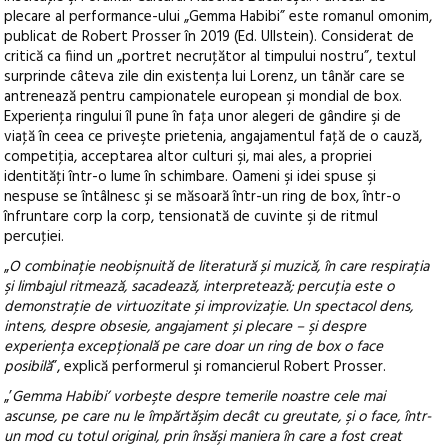
plecare al performance-ului „Gemma Habibi” este romanul omonim,
publicat de Robert Prosser în 2019 (Ed. Ullstein). Considerat de
critică ca fiind un „portret necruţător al timpului nostru”, textul
surprinde câteva zile din existenţa lui Lorenz, un tânăr care se
antrenează pentru campionatele european şi mondial de box.
Experienţa ringului îl pune în faţa unor alegeri de gândire şi de
viaţă în ceea ce priveşte prietenia, angajamentul faţă de o cauză,
competiţia, acceptarea altor culturi şi, mai ales, a propriei
identităţi într-o lume în schimbare. Oameni şi idei spuse şi
nespuse se întâlnesc şi se măsoară într-un ring de box, într-o
înfruntare corp la corp, tensionată de cuvinte şi de ritmul
percuţiei.
„
O combinație neobișnuită de literatură și muzică, în care respiraţia
şi limbajul ritmează, sacadează, interpretează; percuția este o
demonstraţie de virtuozitate și improvizație. Un spectacol dens,
intens, despre obsesie, angajament și plecare – şi despre
experiența excepțională pe care doar un ring de box o face
posibilă
”, explică performerul şi romancierul Robert Prosser.
„’
Gemma Habibi’ vorbeşte despre temerile noastre cele mai
ascunse, pe care nu le împărtăşim decât cu greutate, şi o face, într-
un mod cu totul original, prin însăşi maniera în care a fost creat