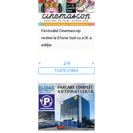
e artă urbană
Festivalul Cinemascop
Sleeping Beauties l
 NOW #5:
revine la Eforie Sud cu a IX-a
dulceață de amintiri
a libertății
ediție
borcan, o cameră ob
clătite cu apă miner
<
2/4
>
TOATE ȘTIRILE