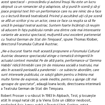
acest spectacol – provocându-şi autorul însuşi. Nu este un lucru
obişnuit ca un romancier să-şi adapteze, să-şi pună în scenă şi să-şi
joace propriul text într-un performance care nu are nimic de-a face
cu o lectură literară teatralizată. Privind şi ascultând uiţi că pe scenă
se află un scriitor şi nu un actor, ceea ce face ca reuşita sa să fie
unică în peisajul teatral austriac. Suntem foarte încântaţi că reuşim
să aducem în faţa publicului român una dintre cele mai interesante
variante ale acestui spectacol, mulţumită unui excelent parteneriat
cu Teatrul German de Stat din Timişoara
”, spune Thomas Kloiber,
directorul Forumului Cultural Austriac.
„
Ne-a bucurat foarte mult această propunere a Forumului Cultural
Austriac deoarece spectacolul atinge o tematică stringentă în
actualul context mondial. Pe de altă parte, performance-ul ’Gemma
Habibi’ ridică întrebări care ţin de misiunea socială a teatrului, mai
ales în această perioadă a pandemiei – ce subiecte abordăm, care
sunt interesele publicului, ce soluţii găsim pentru a îmbina mai
multe forme de expresie, unele inedite, pentru a ajunge cât mai
aproape de spectator
”, adaugă Ioana Iacob, directoarea interimară
a Teatrului German de Stat din Timişoara.
Robert Prosser s-a născut în 1983 în Alpbach, Tirol, şi locuiește
atât în oraşul natal cât și la Viena. Este un călător neobosit,