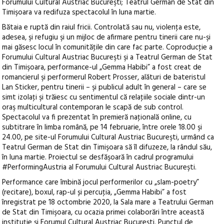
Forumului Cultural Austriac Bucureşti; Teatrul German de Stat din
Timişoara va redifuza spectacolul în luna martie.
Bătaia e ruptă din raiul fricii. Controlată sau nu, violenţa este,
adesea, şi refugiu şi un mijloc de afirmare pentru tinerii care nu-şi
mai găsesc locul în comunităţile din care fac parte. Coproducţie a
Forumului Cultural Austriac Bucureşti şi a Teatrul German de Stat
din Timişoara, performance-ul „Gemma Habibi” a fost creat de
romancierul şi performerul Robert Prosser, alături de bateristul
Lan Sticker, pentru tinerii – şi publicul adult în general – care se
simt izolaţi şi trăiesc cu sentimentul că relaţiile sociale dintr-un
oraş multicultural contemporan le scapă de sub control.
Spectacolul va fi prezentat în premieră naţională online, cu
subtitrare în limba română, pe 14 februarie, între orele 18.00 şi
24.00, pe site-ul Forumului Cultural Austriac Bucureşti, urmând ca
Teatrul German de Stat din Timişoara să îl difuzeze, la rândul său,
în luna martie. Proiectul se desfăşoară în cadrul programului
#PerformingAustria al Forumului Cultural Austriac Bucureşti.
Performance care îmbină jocul performerilor cu „slam-poetry”
(recitare), boxul, rap-ul și percuţia, „Gemma Habibi” a fost
înregistrat pe 18 octombrie 2020, la Sala mare a Teatrului German
de Stat din Timişoara, cu ocazia primei colaborări între această
instituţie şi Forumul Cultural Austriac Bucureşti. Punctul de