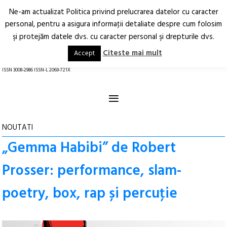
Ne-am actualizat Politica privind prelucrarea datelor cu caracter
Deschide
RO
EN
personal, pentru a asigura informaţii detaliate despre cum folosim
şi protejăm datele dvs. cu caracter personal şi drepturile dvs.
Arhitectură.
Oraș.
Societate.
Citeste mai mult
Accept
revistă online
ISSN 3008-2986 ISSN-L 2069-721X
≡
NOUTATI
„Gemma Habibi” de Robert
Prosser: performance, slam-
poetry, box, rap și percuţie