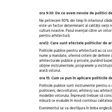
ora 9:30:
De ce avem nevoie de politici d
Ne petrecem 90% din timp în interiorul clădiri
este un factor determinant al calității vieții 
culturii noastre. Pasul esențial către un viit
pentru arhitectură.
ora12
:
Care sunt efectele politicilor de a
Politicile publice pentru arhitectură au ca s
nume și mandate, oferind criterii de definire a
arhitecturale publice și private, punând bazele
obține instrumentele, programele și instituții
arată viitorul.
ora 15:
Cum se pun în aplicare politicile d
Politicile publice sunt instrumente pentru o
politicieni, dezvoltatori, arhitecți sau arhite
modelării viitorului. Împreună trebuie să con
măsură ce evaluăm în mod continuu calitatea re
Evenimentul se va desfășura în limba engleză.