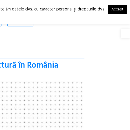
otejăm datele dvs. cu caracter personal şi drepturile dvs.
Accept
RO
EN
SHOP
Deschide
ctură în România