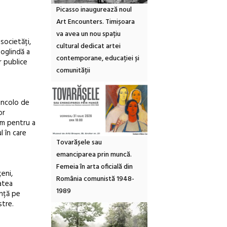
Picasso inaugurează noul
Art Encounters. Timișoara
va avea un nou spațiu
societăți,
cultural dedicat artei
 oglindă a
contemporane, educației și
r publice
comunității
dincolo de
or
răm pentru a
l în care
Tovarășele sau
emanciparea prin muncă.
Femeia în arta oficială din
eni,
România comunistă 1948-
tatea
1989
ință pe
stre.