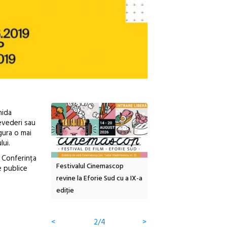
hida
revederi sau
igura o mai
lui.
, Conferința
tă urbană
Festivalul Cinemascop
Sleeping Beauties la Bor
e publice
 #5:
revine la Eforie Sud cu a IX-a
dulceață de amintiri la
ertății
ediție
borcan, o cameră obscur
clătite cu apă minerală
<
2/4
>