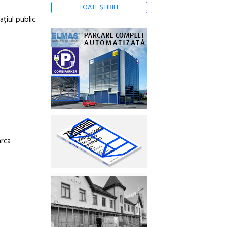
TOATE ȘTIRILE
țiul public
arca