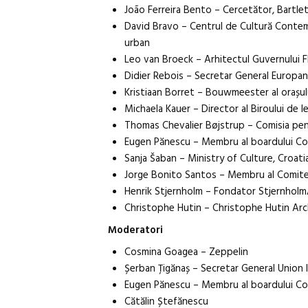
João Ferreira Bento – Cercetător, Bartle
David Bravo – Centrul de Cultură Contem
urban
Leo van Broeck – Arhitectul Guvernului F
Didier Rebois – Secretar General Europan
Kristiaan Borret – Bouwmeester al orașulu
Michaela Kauer – Director al Biroului de le
Thomas Chevalier Bøjstrup – Comisia pentr
Eugen Pănescu – Membru al boardului Cons
Sanja Šaban – Ministry of Culture, Croati
Jorge Bonito Santos – Membru al Comitetul
Henrik Stjernholm – Fondator StjernholmA
Christophe Hutin – Christophe Hutin Arc
Moderatori
Cosmina Goagea – Zeppelin
Șerban Țigănaș – Secretar General Union 
Eugen Pănescu – Membru al boardului Cons
Cătălin Ștefănescu