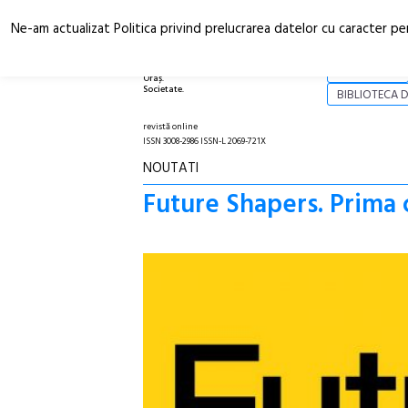
Ne-am actualizat Politica privind prelucrarea datelor cu caracter pe
Arhitectură.
NOI
Oraș.
Societate.
BIBLIOTECA D
revistă online
ISSN 3008-2986 ISSN-L 2069-721X
NOUTATI
Future Shapers. Prima 