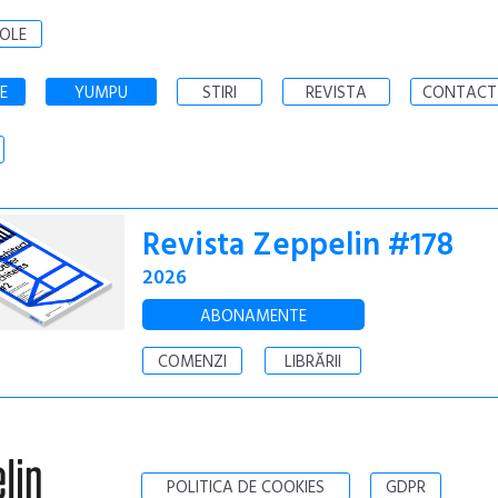
OLE
E
YUMPU
STIRI
REVISTA
CONTACT
Revista Zeppelin #178
2026
ABONAMENTE
COMENZI
LIBRĂRII
POLITICA DE COOKIES
GDPR