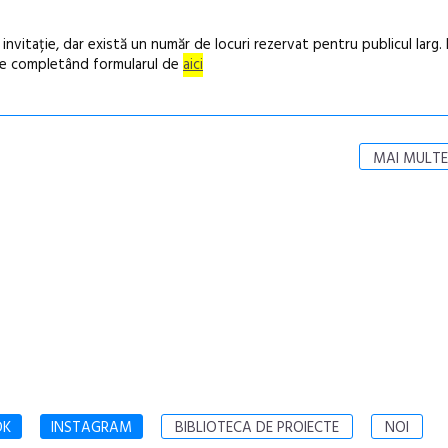
nvitație, dar există un număr de locuri rezervat pentru publicul larg. 
unie completând formularul de
aici
MAI MULTE
OK
INSTAGRAM
BIBLIOTECA DE PROIECTE
NOI