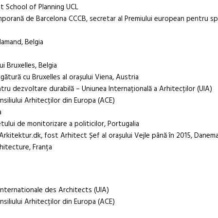
tt School of Planning UCL
porană de Barcelona CCCB, secretar al Premiului european pentru spa
lamand, Belgia
i Bruxelles, Belgia
gătură cu Bruxelles al orașului Viena, Austria
u dezvoltare durabilă – Uniunea Internațională a Arhitecților (UIA)
iliului Arhitecților din Europa (ACE)
a
ui de monitorizare a politicilor, Portugalia
rkitektur.dk, fost Arhitect Șef al orașului Vejle până în 2015, Danem
hitecture, Franța
Internationale des Architects (UIA)
iliului Arhitecților din Europa (ACE)