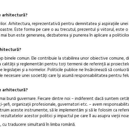
e arhitectură?
lor. Arhitectura, reprezentativă pentru demnitatea și aspirațiile unei 
noastre. Este forma pe care o au trecutul, prezentul și viitorul, este o
or mai bun este generarea, dezbaterea și punerea în aplicare a politicilo
rhitectură?
cop binele comun. Ele contribuie la stabilirea unor obiective comune, 
 calității și reglementări pentru toți termenii de referință ai proiectel
 legislației și a normelor. Politicile publice ne însărcinează să conluc
le necesare unei societăți care își asumă responsabilitatea pentru felu
e arhitectură?
 mai bună guvernare. Fiecare dintre noi – indiferent dacă suntem cetăț
cți-șefi, organizații profesionale, guvernatori etc. – avem responsabili
struim aceste instrumente, să le implementăm și să le folosim ca refer
zultatelor acestor politici și impactul pe care îl au asupra vieții noa
, cu traducere simultană în limba română.