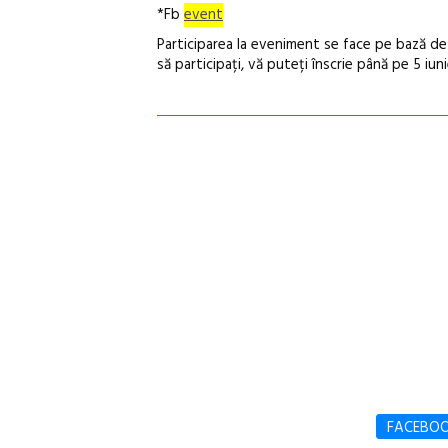
*Fb
event
Participarea la eveniment se face pe bază de i
să participați, vă puteți înscrie până pe 5 i
FACEBO