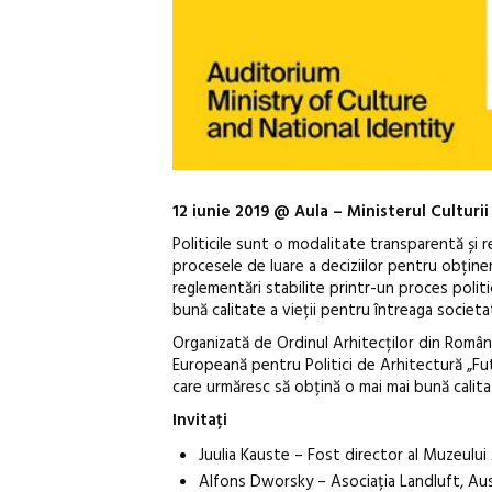
12 iunie 2019 @ Aula – Ministerul Culturii 
Politicile sunt o modalitate transparentă și r
procesele de luare a deciziilor pentru obținer
reglementări stabilite printr-un proces politic
bună calitate a vieții pentru întreaga societat
Organizată de Ordinul Arhitecților din România
Europeană pentru Politici de Arhitectură „Fu
care urmăresc să obțină o mai mai bună calita
Invitați
Juulia Kauste – Fost director al Muzeului 
Alfons Dworsky – Asociația Landluft, Aus