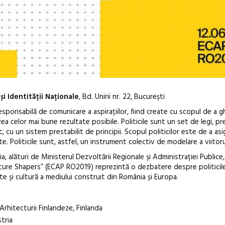
și Identității Naționale
, Bd. Unirii nr. 22, București
esponsabilă de comunicare a aspirațiilor, fiind create cu scopul de a g
ea celor mai bune rezultate posibile. Politicile sunt un set de legi, p
, cu un sistem prestabilit de principii. Scopul politicilor este de a as
e. Politicile sunt, astfel, un instrument colectiv de modelare a viitoru
, alături de Ministerul Dezvoltării Regionale și Administrației Publice
Anuala de ar
ture Shapers” (ECAP RO2019) reprezintă o dezbatere despre politicil
te și cultură a mediului construit din România și Europa.
Artown NOW
Gramatica lib
Arhitecturii Finlandeze, Finlanda
tria