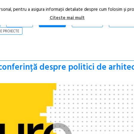
rsonal, pentru a asigura informaţii detaliate despre cum folosim şi pr
Citeste mai mult
ARTICOLE
STIRI
REVISTA PRINT
CONTACT
E PROIECTE
conferință despre politici de arhite