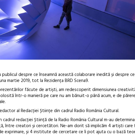
 cu publicul despre ce înseamnă această colaborare inedită și despre ce 
n luna martie 2019, tot la Rezidența BRD Scena9.
 prezentărilor făcute de artiști, am redescoperit dimensiunea creativită
 folosită într-o manieră pe care nu am bănuit-o până acum, e de părer
ale.
dactor al Redacției Științe din cadrul Radio România Cultural.
în cadrul redacției Știință de la Radio România Cultural m-au determin
ță, între creatori și cercetători. Ne-am dorit să implicăm 4 artiști care
 de exprimare, și 4 institute de cercetare ce îi pot ajuta cu o bază teor