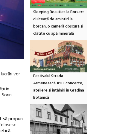
Sleeping Beauties la Borsec:
dulceață de amintiri la
borcan, o cameră obscură și
clătite cu apă minerală
lucrări vor
Festivalul Strada
Armenească #10: concerte,
ții în
ateliere și întâlniri în Grădina
e Sorin
Botanică
at să propun
 folosesc
etică.