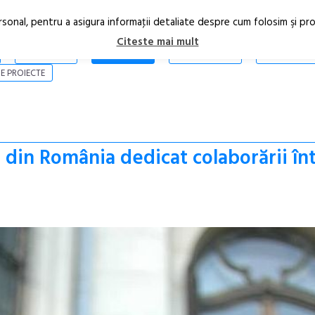
rsonal, pentru a asigura informaţii detaliate despre cum folosim şi pr
Citeste mai mult
ARTICOLE
STIRI
REVISTA PRINT
CONTACT
E PROIECTE
din România dedicat colaborării într