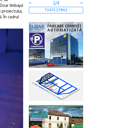
<
3/4
>
Doar limbajul
TOATE ȘTIRILE
 proiectului,
. În cadrul