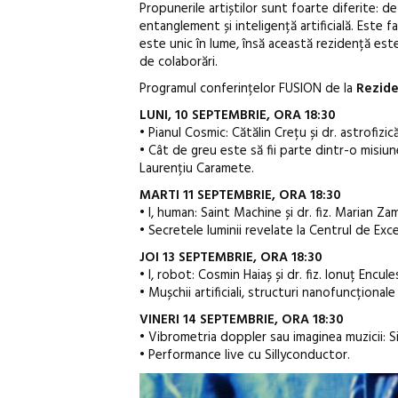
Propunerile artiștilor sunt foarte diferite: d
entanglement și inteligență artificială. Este f
este unic în lume, însă această rezidență es
de colaborări.
Programul conferințelor FUSION de la
Rezide
LUNI, 10 SEPTEMBRIE, ORA 18:30
• Pianul Cosmic: Cătălin Crețu și dr. astrofizică
• Cât de greu este să fii parte dintr-o misiune 
Laurențiu Caramete.
MARTI 11 SEPTEMBRIE, ORA 18:30
• I, human: Saint Machine și dr. fiz. Marian Zam
• Secretele luminii revelate la Centrul de Ex
JOI 13 SEPTEMBRIE, ORA 18:30
• I, robot: Cosmin Haiaș și dr. fiz. Ionuț Encul
• Mușchii artificiali, structuri nanofuncționale
VINERI 14 SEPTEMBRIE, ORA 18:30
• Vibrometria doppler sau imaginea muzicii: S
• Performance live cu Sillyconductor.