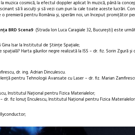
e la muzica cosmică, la efectul doppler aplicat în muzică, până la conc
ascinant să îi asculți și să vezi cum pun la cale toate aceste lucrări. C
te o premieră pentru România și, sperăm noi, un început promițător pe
nța BRD Scena9
(
Strada Ion Luca Caragiale 32, București
) este următ
 Gina Isar la Institutul de Științe Spațiale;
spațială? Harta găurilor negre realizată la ISS – dr. fiz. Sorin Zgură și dr
firescu, dr. ing. Adrian Dinculescu.
celență pentru Tehnologii Avansate cu Laser – dr. fiz. Marian Zamfiresc
escu, Institutul Național pentru Fizica Materialelor;
 – dr. fiz Ionuț Enculescu, Institutul Național pentru Fizica Materialelor
illyconductor;