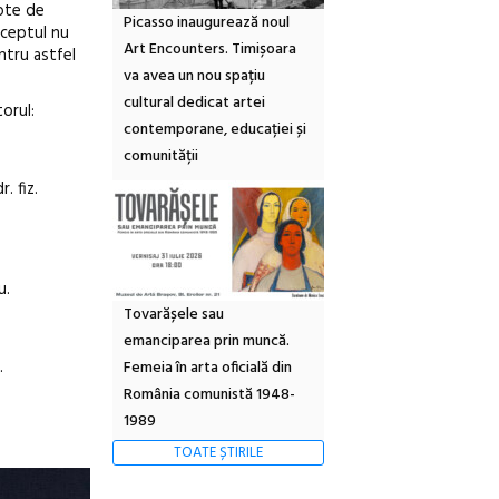
epte de
Picasso inaugurează noul
onceptul nu
Art Encounters. Timișoara
ntru astfel
va avea un nou spațiu
cultural dedicat artei
orul:
contemporane, educației și
comunității
. fiz.
u.
Tovarășele sau
emanciparea prin muncă.
.
Femeia în arta oficială din
România comunistă 1948-
1989
TOATE ȘTIRILE