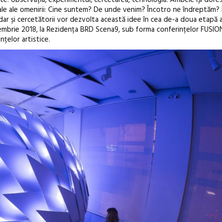
le ale omenirii: Cine suntem? De unde venim? Încotro ne îndreptăm? 
i, dar și cercetătorii vor dezvolta această idee în cea de-a doua etapă a
embrie 2018, la Rezidența BRD Scena9, sub forma conferințelor FUSION
țelor artistice.