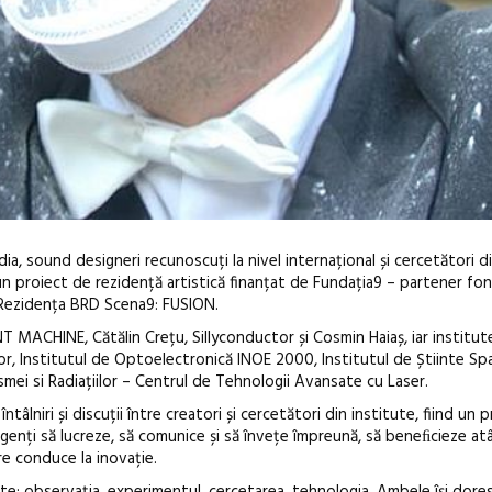
ia, sound designeri recunoscuți la nivel internațional și cercetători d
-un proiect de rezidență artistică finanțat de Fundația9 – partener f
Rezidența BRD Scena9: FUSION.
INT MACHINE, Cătălin Crețu, Sillyconductor și Cosmin Haiaș, iar institut
or, Institutul de Optoelectronică INOE 2000, Institutul de Știinte Spaț
asmei si Radiațiilor – Centrul de Tehnologii Avansate cu Laser.
Open Call – 
âlniri și discuții între creatori și cercetători din institute, fiind un 
rgenți să lucreze, să comunice și să învețe împreună, să beneﬁcieze atâ
Awards 202
re conduce la inovație.
nelte: observația, experimentul, cercetarea, tehnologia. Ambele își dore