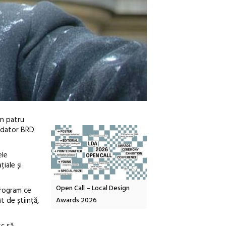
in patru
ondator BRD
ele
iale și
Local Design
Anuala de artă urbană
Festivalul Cinemascop
program ce
t de știință,
6
Artown NOW #5:
revine la Eforie Sud cu a
Gramatica libertății
ediție
sc să