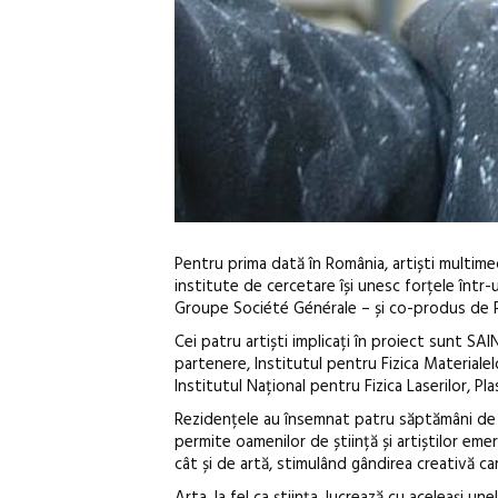
Pentru prima dată în România, artiști multimed
institute de cercetare își unesc forțele într
Groupe Société Générale – și co-produs de 
Cei patru artiști implicați în proiect sunt SA
partenere, Institutul pentru Fizica Materialel
Institutul Național pentru Fizica Laserilor, Pl
Rezidențele au însemnat patru săptămâni de înt
permite oamenilor de știință și artiștilor eme
cât și de artă, stimulând gândirea creativă ca
Arta, la fel ca știința, lucrează cu aceleași u