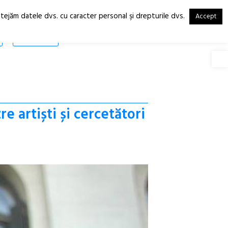
otejăm datele dvs. cu caracter personal şi drepturile dvs.
Accept
RO
EN
SHOP
Deschide
e artiști și cercetători