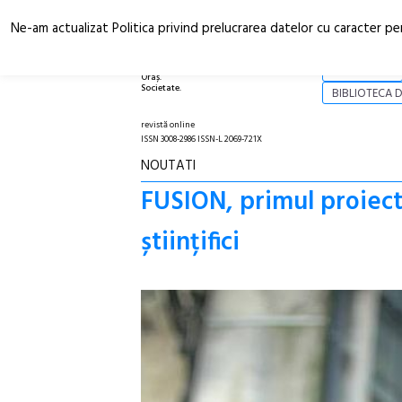
Ne-am actualizat Politica privind prelucrarea datelor cu caracter pe
Arhitectură.
NOI
Oraș.
Societate.
BIBLIOTECA D
revistă online
ISSN 3008-2986 ISSN-L 2069-721X
NOUTATI
FUSION, primul proiect 
științifici