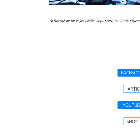
*în ilustrații, de sus în jos: Cătălin Crețu, SAINT MACHINE, Sillyc
FACEBO
ARTIC
YOUTUB
SHOP