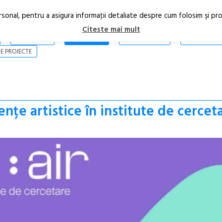
rsonal, pentru a asigura informaţii detaliate despre cum folosim şi pr
Citeste mai mult
ARTICOLE
STIRI
REVISTA PRINT
CONTACT
E PROIECTE
ențe artistice în institute de cercet