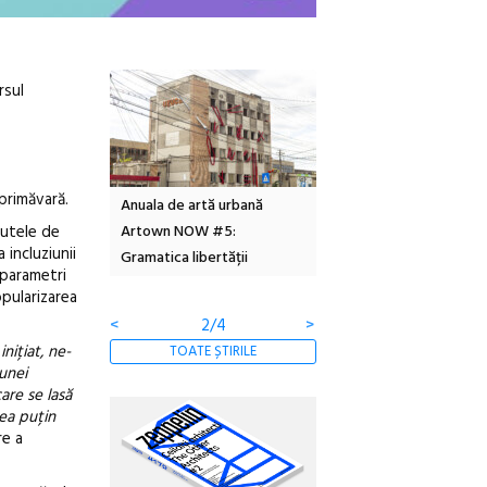
rsul
 primăvară.
Local Design
Anuala de artă urbană
Festivalul Cinemascop
tutele de
6
Artown NOW #5:
revine la Eforie Sud cu a
 incluziunii
Gramatica libertății
ediție
n parametri
opularizarea
<
2/4
>
nițiat, ne-
TOATE ȘTIRILE
unei
care se lasă
rea puțin
re a