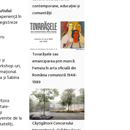
contemporane, educației și
utului
comunității
xperiență în
nregistreze
tru
Tovarășele sau
 și
emanciparea prin muncă.
orkshop-uri,
Femeia în arta oficială din
rnațional.
România comunistă 1948-
a și Sabina
1989
izicii
etare-
și
venite de la
Câștigătorii Concursului
ateliți,