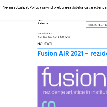
Ne-am actualizat Politica privind prelucrarea datelor cu caracter pe
Arhitectură.
NOI
Oraș.
Societate.
BIBLIOTECA D
revistă online
ISSN 3008-2986 ISSN-L 2069-721X
NOUTATI
Fusion AIR 2021 – rezid