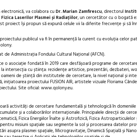
ă electronică, va colabora cu
Dr. Marian Zamfirescu
, directorul
Instit
zica Laserilor Plasmei și Radiațiilor
, un cercetător cu o bogată e
est proiect își propun să expună celule vii la diferite frecvențe și să î
proiectului publicul va fi în permanență la curent cu evoluția celor pa
olony.
at de Administraţia Fondului Cultural Naţional (AFCN).
e o asociație fondată în 2019 care desfășoară programe de cercetare
la intersecția cu știința: rezidențe artistice, prezentări, dezbateri, w
i oameni de știință din institutele de cercetare, la nivel național și inte
 inițiatoarea proiectului FUSION AIR, artistele vizuale Floriama Cânde
iectului. Site oficial: www.qolony.eu.
ară activități de cercetare fundamentală și tehnologică în domeniile f
umulate și a colaborărilor internaționale. Principalele direcții de cerc
matică, Fizica Energiilor Înalte și Astrofizică, Fizica Astroparticulelor 
pentru misiuni spațiale sau segmente la sol și procesarea datelor pro
tări asupra plasmei spațiale, Microgravitație, Dinamică Spațială și Nanos
e sau terestre și Aplicații ale tehnologiilor spațiale și de