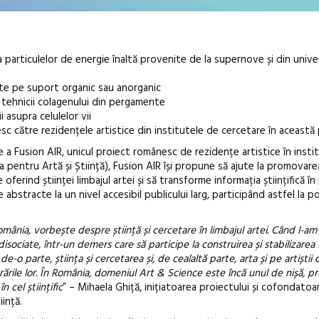
 a particulelor de energie înaltă provenite de la supernove și din unive
escute pe suport organic sau anorganic
e tehnicii colagenului din pergamente
i asupra celulelor vii
esc către rezidențele artistice din institutele de cercetare în această
Open Call – 
a Fusion AIR, unicul proiect românesc de rezidențe artistice în insti
Awards 202
a pentru Artă și Știință), Fusion AIR își propune să ajute la promovarea
e oferind științei limbajul artei și să transforme informația științifică î
e abstracte la un nivel accesibil publicului larg, participând astfel la p
ânia, vorbește despre știință și cercetare în limbajul artei. Când l-am i
ciate, într-un demers care să participe la construirea și stabilizarea 
e-o parte, știința și cercetarea și, de cealaltă parte, arta și pe artiștii 
ucrările lor. În România, domeniul Art & Science este încă unul de nișă, p
în cel științific
” – Mihaela Ghiță, inițiatoarea proiectului și cofondatoa
ință.