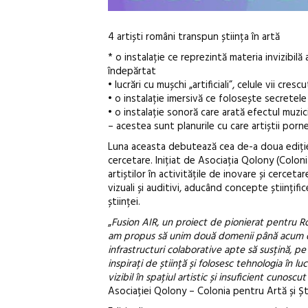
4 artiști români transpun știința în artă
* o instalație ce reprezintă materia invizibilă
îndepărtat
• lucrări cu mușchi „artificiali”, celule vii cr
• o instalație imersivă ce folosește secretel
• o instalație sonoră care arată efectul muzici
– acestea sunt planurile cu care artiștii porn
Luna aceasta debutează cea de-a doua ediție 
cercetare. Inițiat de Asociația Qolony (Coloni
artiștilor în activitățile de inovare și cercetar
vizuali și auditivi, aducând concepte științific
științei.
„
Fusion AIR, un proiect de pionierat pentru Rom
am propus să unim două domenii până acum diso
infrastructuri colaborative apte să susțină, pe d
inspirați de știință și folosesc tehnologia în l
vizibil în spațiul artistic și insuficient cunoscut 
Asociației Qolony – Colonia pentru Artă și Ști