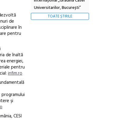
Internațional „Grădina Casei
Universitarilor, București”
dezvoltă
TOATE ȘTIRILE
unuri de
ciplinare în
tare pentru
i
ria de înaltă
ea energiei,
teriale pentru
cial:
infim.ro
fundamentală
l programului
utere şi
ro
mânia, CESI