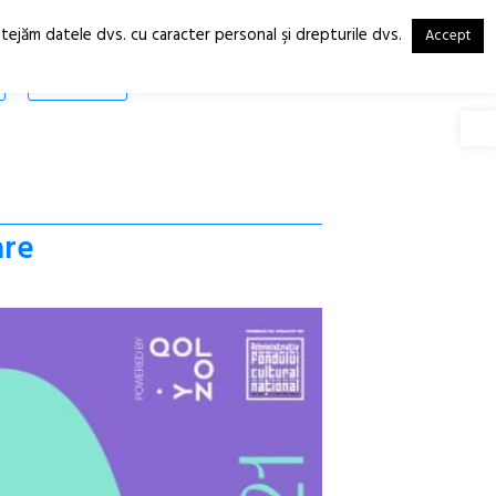
otejăm datele dvs. cu caracter personal şi drepturile dvs.
Accept
RO
EN
SHOP
Deschide
are