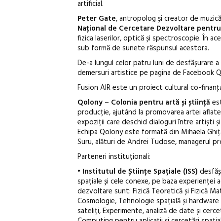
artificial.
Peter Gate
, antropolog și creator de muzic
Național de Cercetare Dezvoltare pentru Fi
fizica laserilor, optică și spectroscopie. În ac
sub formă de sunete răspunsul acestora.
De-a lungul celor patru luni de desfășurare a 
demersuri artistice pe pagina de Facebook Q
Fusion AIR este un proiect cultural co-finanţ
Qolony – Colonia pentru artă și știință
est
producție, ajutând la promovarea artei aflate 
expoziții care deschid dialoguri între artiști ș
Echipa Qolony este formată din Mihaela Ghiță,
Suru, alături de Andrei Tudose, managerul pro
Parteneri instituționali:
•
Institutul de Științe Spațiale (ISS)
desfășo
spațiale și cele conexe, pe baza experienței ac
dezvoltare sunt: Fizică Teoretică și Fizică Mate
Cosmologie, Tehnologie spațială și hardware 
sateliți, Experimente, analiză de date și cerce
Computing pentru aplicații și cercetări spațial