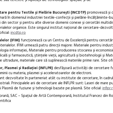
are pentru Textile și Pielărie București (INCDTP)
promovează și 
inară în domeniul industriei textile-confecții și pielărie-încălțăminte-b
din sector și pentru alte diverse domenii conexe și cercetări multidis
rialelor organice. Este singurul institut național de cercetare-dezvol
ficial:
incdtp.ro
lelor (IFIM)
funcționează ca un Centru de Excelență pentru cercetăr
aterialelor. IFIM urmează patru direcții majore: Materiale pentru indust
ologia informaţiei, Materiale pentru producerea stocarea şi economisir
ală şi farmaceutică, ştiinţele vieţii, agricultură şi biotehnologii și Ma
 ultradure, materiale care să suplinească materiile prime rare. Site ofi
r, Plasmei și Radiației (INFLPR)
desfăşoară activităţi de cercetare 
 luminii cu materia, plasmei şi acceleratoarelor de electroni.
sunt dezvoltate în parteneriat atât cu institute de cercetare, în cadru
striali. Principalele arii de cercetare ale INFLPR sunt: Laseri de mare p
și Plasmă de fuziune şi tehnologii bazate pe plasmă. Site oficial:
inflpr.
rană, SAC – Spațiul de Artă Contemporană, Institutul Francez din Ro
entifica