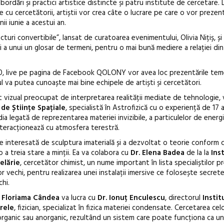
bordări și practici artistice distincte și patru institute de cercetare. 
ve cu cercetătorii, artiștii vor crea câte o lucrare pe care o vor prezen
ii iunie a acestui an.
cturi convertibile”, lansat de curatoarea evenimentului, Olivia Nițiș, ș
i a unui un glosar de termeni, pentru o mai bună mediere a relației dint
19.00, live pe pagina de Facebook QOLONY vor avea loc prezentările tem
l va putea cunoaște mai bine echipele de artiști și cercetători.
st vizual preocupat de interpretarea realității mediate de tehnologie, 
 de Științe Spațiale
, specialistă în Astrofizică cu o experiență de 17 
ia legată de reprezentarea materiei invizibile, a particulelor de energi
nteracționează cu atmosfera terestră.
e interesată de sculptura imaterială și a dezvoltat o teorie conform c
a treia stare a minții. Ea va colabora cu
Dr. Elena Badea
de la la
Ins
elărie
, cercetător chimist, un nume important în lista specialiștilor 
vechi, pentru realizarea unei instalații imersive ce folosește secretel
chi.
a
Floriama Cândea
va lucra cu
Dr. Ionuț Enculescu
, directorul
Instit
rele
, fizician, specializat în fizica materiei condensate. Cercetarea cel
organic sau anorganic, rezultând un sistem care poate funcționa ca u