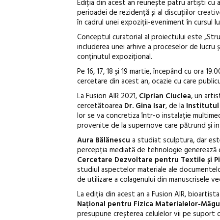
Ediția din acest an reunește patru artiști cu a
perioadei de rezidență și al discuțiilor creati
în cadrul unei expoziții-eveniment în cursul lun
Conceptul curatorial al proiectului este „Stru
includerea unei arhive a proceselor de lucru ș
conținutul expozițional.
Pe 16, 17, 18 și 19 martie, începând cu ora 
cercetare din acest an, ocazie cu care publicu
La Fusion AIR 2021,
Ciprian Ciuclea
, un arti
cercetătoarea
Dr. Gina Isar
, de la
Institutul
lor se va concretiza într-o instalație multimed
provenite de la supernove care pătrund și i
Aura Bălănescu
a studiat sculptura, dar est
percepția mediată de tehnologie generează o 
Cercetare Dezvoltare pentru Textile și Pi
studiul aspectelor materiale ale documentelor 
de utilizare a colagenului din manuscrisele ve
La ediția din acest an a Fusion AIR, bioartist
Național pentru Fizica Materialelor-Măgu
presupune creșterea celulelor vii pe suport 