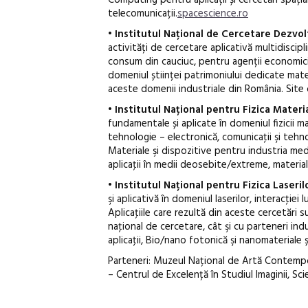
telecomunicații.
spacescience.ro
•
Institutul Național de Cercetare Dezvolt
activități de cercetare aplicativă multidiscipl
consum din cauciuc, pentru agenții economici 
domeniul științei patrimoniului dedicate mate
aceste domenii industriale din România. Site o
•
Institutul Național pentru Fizica Materia
fundamentale și aplicate în domeniul fizicii m
tehnologie – electronică, comunicaţii şi tehn
Materiale şi dispozitive pentru industria medic
aplicaţii în medii deosebite/extreme, materiale
•
Institutul Național pentru Fizica Laserilo
şi aplicativă în domeniul laserilor, interacţiei
Aplicaţiile care rezultă din aceste cercetări 
naţional de cercetare, cât şi cu parteneri indu
aplicaţii, Bio/nano fotonică şi nanomateriale 
Parteneri: Muzeul Național de Artă Contempo
– Centrul de Excelență în Studiul Imaginii, Sci