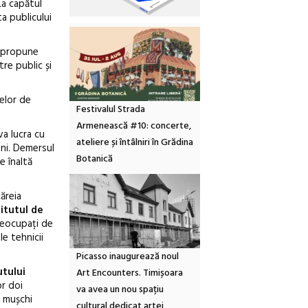
La capătul
ta publicului
i propune
re public și
elor de
Festivalul Strada
Armenească #10: concerte,
va lucra cu
ateliere și întâlniri în Grădina
ani. Demersul
Botanică
e înaltă
ăreia
titutul de
preocupați de
e tehnicii
Picasso inaugurează noul
utului
Art Encounters. Timișoara
or doi
va avea un nou spațiu
n mușchi
cultural dedicat artei