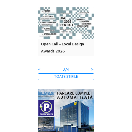
nd: POELANDA – parc
Open Call – Local Design
Anuala de artă urba
e și co-creație
Awards 2026
Artown NOW #5:
Gramatica libertății
<
2/4
>
TOATE ȘTIRILE