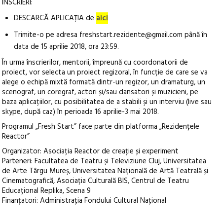
ÎNSCRIERI:
DESCARCĂ APLICAȚIA de
aici
Trimite-o pe adresa freshstart.rezidente@gmail.com până în
data de 15 aprilie 2018, ora 23:59.
În urma înscrierilor, mentorii, împreună cu coordonatorii de
proiect, vor selecta un proiect regizoral, în funcție de care se va
alege o echipă mixtă formată dintr-un regizor, un dramaturg, un
scenograf, un coregraf, actori și/sau dansatori și muzicieni, pe
baza aplicațiilor, cu posibilitatea de a stabili și un interviu (live sau
skype, după caz) în perioada 16 aprilie-3 mai 2018.
Programul „Fresh Start” face parte din platforma „Rezidențele
Reactor”
Organizator: Asociația Reactor de creație și experiment
Parteneri: Facultatea de Teatru și Televiziune Cluj, Universitatea
de Arte Târgu Mureș, Universitatea Națională de Artă Teatrală și
Cinematografică, Asociația Culturală BIS, Centrul de Teatru
Educațional Replika, Scena 9
Finanțatori: Administrația Fondului Cultural Național