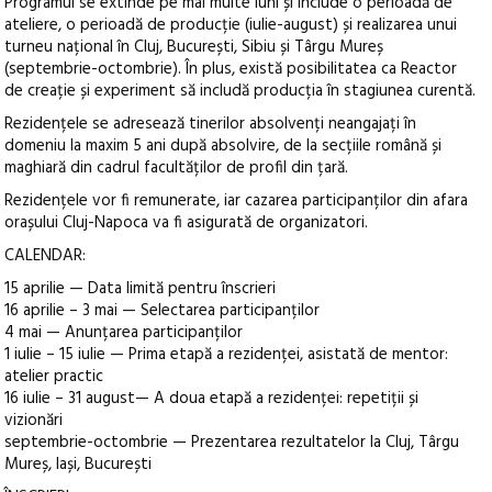
Programul se extinde pe mai multe luni și include o perioadă de
ateliere, o perioadă de producție (iulie-august) și realizarea unui
turneu național în Cluj, București, Sibiu și Târgu Mureș
(septembrie-octombrie). În plus, există posibilitatea ca Reactor
de creație și experiment să includă producția în stagiunea curentă.
Rezidențele se adresează tinerilor absolvenți neangajați în
domeniu la maxim 5 ani după absolvire, de la secțiile română și
maghiară din cadrul facultăților de profil din țară.
Rezidențele vor fi remunerate, iar cazarea participanților din afara
orașului Cluj-Napoca va fi asigurată de organizatori.
CALENDAR:
15 aprilie — Data limită pentru înscrieri
16 aprilie – 3 mai — Selectarea participanților
4 mai — Anunțarea participanților
1 iulie – 15 iulie — Prima etapă a rezidenței, asistată de mentor:
atelier practic
16 iulie – 31 august— A doua etapă a rezidenței: repetiții și
vizionări
septembrie-octombrie — Prezentarea rezultatelor la Cluj, Târgu
Mureș, Iași, București