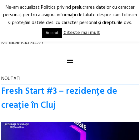
Ne-am actualizat Politica privind prelucrarea datelor cu caracter
Deschide
RO
EN
personal, pentru a asigura informaţii detaliate despre cum folosim
şi protejăm datele dvs. cu caracter personal şi drepturile dvs.
Arhitectură.
Oraș.
Societate.
Citeste mai mult
Accept
revistă online
ISSN 3008-2986 ISSN-L 2069-721X
≡
NOUTATI
Fresh Start #3 – rezidențe de
creație în Cluj