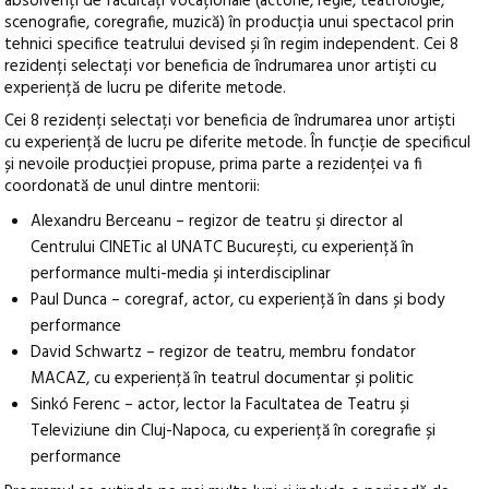
absolvenți de facultăți vocaționale (actorie, regie, teatrologie,
scenografie, coregrafie, muzică) în producția unui spectacol prin
tehnici specifice teatrului devised și în regim independent. Cei 8
rezidenți selectați vor beneficia de îndrumarea unor artiști cu
experiență de lucru pe diferite metode.
Cei 8 rezidenți selectați vor beneficia de îndrumarea unor artiști
cu experiență de lucru pe diferite metode. În funcție de specificul
și nevoile producției propuse, prima parte a rezidenței va fi
coordonată de unul dintre mentorii:
Alexandru Berceanu – regizor de teatru și director al
Centrului CINETic al UNATC București, cu experiență în
performance multi-media și interdisciplinar
Paul Dunca – coregraf, actor, cu experiență în dans și body
performance
David Schwartz – regizor de teatru, membru fondator
MACAZ, cu experiență în teatrul documentar și politic
Sinkó Ferenc – actor, lector la Facultatea de Teatru și
Televiziune din Cluj-Napoca, cu experiență în coregrafie și
performance